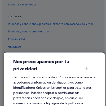
o
Todos los alojamientos
y
m
e
Políticas
d
i
Términos y condiciones generales (excepto para reservas de Vrbo)
j
Términos y condiciones de Vrbo
e
r
Accesibilidad
o
n
Privacidad
q
u
Cookies
e
Nos preocupamos por tu
s
Condiciones de uso
i
privacidad
Información legal/contacto
e
s
Tanto nosotros como nuestros
16
socios almacenamos o
Pautas sobre el contenido y cómo denunciar contenido
t
accedemos a información del dispositivo, como
a
b
identificadores únicos en las cookies para tratar datos
Ayuda
a
personales. Puedes aceptar o administrar tus
l
Ayuda
preferencias haciendo clic abajo o, en cualquier
i
momento, a través de la página de la política de
Cancelar un vuelo
b