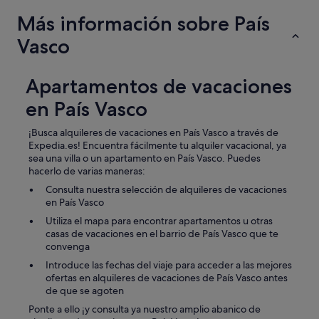
o
o
l
Más información sobre País
d
t
u
u
Vasco
c
r
t
a
o
.
Apartamentos de vacaciones
s
C
l
en País Vasco
u
o
a
c
n
¡Busca alquileres de vacaciones en País Vasco a través de
a
d
Expedia.es! Encuentra fácilmente tu alquiler vacacional, ya
l
o
sea una villa o un apartamento en País Vasco. Puedes
e
h
hacerlo de varias maneras:
s
i
y
Consulta nuestra selección de alquileres de vacaciones
c
c
en País Vasco
e
o
l
Utiliza el mapa para encontrar apartamentos u otras
m
a
casas de vacaciones en el barrio de País Vasco que te
i
r
convenga
d
e
a
Introduce las fechas del viaje para acceder a las mejores
s
s
ofertas en alquileres de vacaciones de País Vasco antes
e
a
de que se agoten
r
n
Ponte a ello ¡y consulta ya nuestro amplio abanico de
v
a