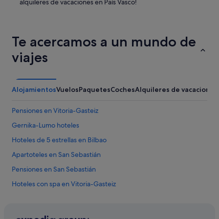
alquileres de vacaciones en País Vasco!
a
h
p
e
r
c
e
h
g
Te acercamos a un mundo de
a
u
a
viajes
n
l
t
i
é
n
s
s
Alojamientos
Vuelos
Paquetes
Coches
Alquileres de vacaciones
i
t
p
a
o
Pensiones en Vitoria-Gasteiz
n
d
t
Gernika-Lumo hoteles
í
e
a
.
Hoteles de 5 estrellas en Bilbao
m
G
o
Apartoteles en San Sebastián
r
s
a
Pensiones en San Sebastián
e
c
n
i
Hoteles con spa en Vitoria-Gasteiz
t
a
r
Hoteles románticos en Bilbao
s
a
p
Vitoria-Gasteiz hoteles
r
o