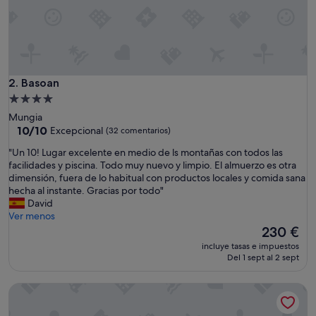
c
t
r
o
p
b
a
Basoan
2. Basoan
s
Alojamiento
p
de
Mungia
o
4.0 estrellas
10.0
10/10
Excepcional
(32 comentarios)
u
sobre
r
"
"Un 10! Lugar excelente en medio de ls montañas con todos las
10,
l
U
facilidades y piscina. Todo muy nuevo y limpio. El almuerzo es otra
Excepcional,
e
n
dimensión, fuera de lo habitual con productos locales y comida sana
(32 comentarios)
s
1
hecha al instante. Gracias por todo"
p
0
David
e
!
Ver menos
r
L
El
230 €
s
u
precio
o
incluye tasas e impuestos
g
actual
Del 1 sept al 2 sept
n
a
es
n
r
de
e
CP Apartments Bilbao
e
230 €
s
x
à