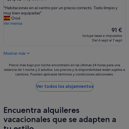
i
sobre
.
s
"
"Habitaciones en el centro por un precio correcto. Todo limpio y
10,
P
c
H
muy bien equipadas"
Muy
o
i
a
Oriol
bueno,
r
n
b
Ver menos
(66 comentarios)
e
a
i
El
91 €
l
.
t
precio
a
incluye tasas e impuestos
T
a
actual
Del 6 sept al 7 sept
p
o
c
es
a
d
i
de
r
o
Mostrar más
o
91 €
t
m
n
a
u
e
Precio
Precio más bajo por noche encontrado en las últimas 24 horas para una
m
y
s
estancia de 1 noche y 2 adultos. Los precios y la disponibilidad están sujetos a
más
e
n
cambios. Pueden aplicarse términos y condiciones adicionales.
e
bajo
n
u
n
por
t
e
e
noche
Ver todos los alojamientos
o
v
l
encontrado
n
o
c
en
i
y
e
las
n
l
n
últimas
Encuentra alquileres
g
i
t
24 horas
u
m
r
para
vacacionales que se adapten a
n
p
o
una
a
i
tu estilo
p
estancia
q