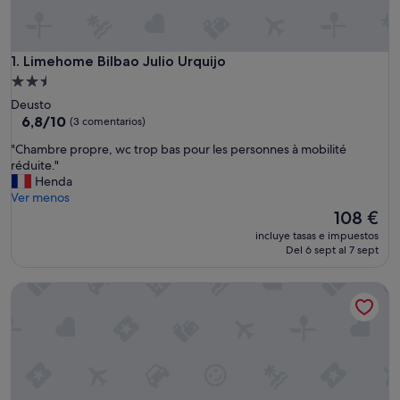
Limehome Bilbao Julio Urquijo
1. Limehome Bilbao Julio Urquijo
Alojamiento
de
Deusto
2.5 estrellas
6.8
6,8/10
(3 comentarios)
sobre
"
"Chambre propre, wc trop bas pour les personnes à mobilité
10,
C
réduite."
(3 comentarios)
h
Henda
a
Ver menos
m
El
108 €
b
precio
incluye tasas e impuestos
r
actual
Del 6 sept al 7 sept
e
es
p
de
Basoan
r
108 €
o
p
r
e
,
w