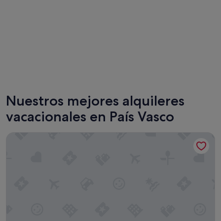
Bilbao
San Seb
Nuestros mejores alquileres
vacacionales en País Vasco
Limehome Bilbao Julio Urquijo