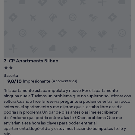
c
m
e
o
l
b
e
i
n
l
t
i
e
t
e
é
n
r
m
é
e
d
d
CP Apartments Bilbao
3. CP Apartments Bilbao
u
i
i
Alojamiento
o
t
de
Basurtu
d
e
2.0 estrellas
9.0
9,0/10
Impresionante
(4 comentarios)
e
.
sobre
l
"
"
"El apartamento estaba impoluto y nuevo.Por el apartamento
10,
s
E
ninguna queja.Tuvimos un problema que no supieron solucionar con
Impresionante,
m
l
soltura.Cuando hice la reserva pregunté si podíamos entrar un poco
(4 comentarios)
o
a
antes en el apartamento y me dijeron que si estaba libre ese día,
n
p
podría sin problema.Un par de días antes o así me escribieron
t
a
diciéndome que podría entrar a las 15:00 sin problema.Que me
a
r
enviarian a esa hora las claves para poder entrar al
ñ
t
apartamento.Llegó el día y estuvimos haciendo tiempo.Las 15:15 y
a
a
aún...