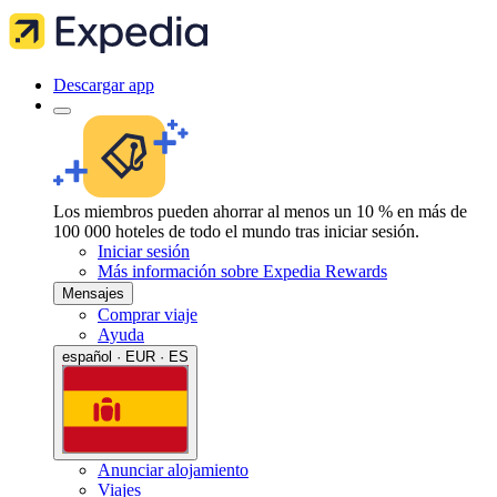
Descargar app
Los miembros pueden ahorrar al menos un 10 % en más de
100 000 hoteles de todo el mundo tras iniciar sesión.
Iniciar sesión
Más información sobre Expedia Rewards
Mensajes
Comprar viaje
Ayuda
español · EUR · ES
Anunciar alojamiento
Viajes