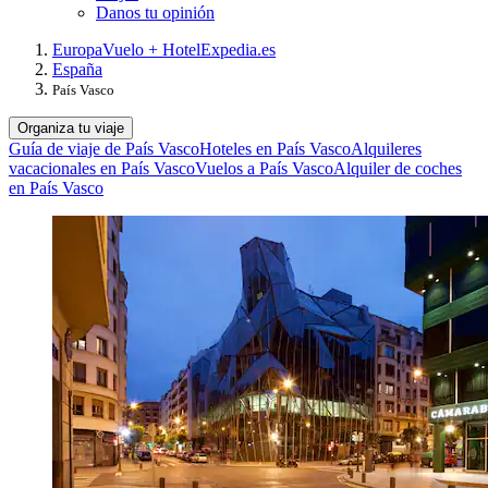
Danos tu opinión
Europa
Vuelo + Hotel
Expedia.es
España
País Vasco
Organiza tu viaje
Guía de viaje de País Vasco
Hoteles en País Vasco
Alquileres
vacacionales en País Vasco
Vuelos a País Vasco
Alquiler de coches
en País Vasco