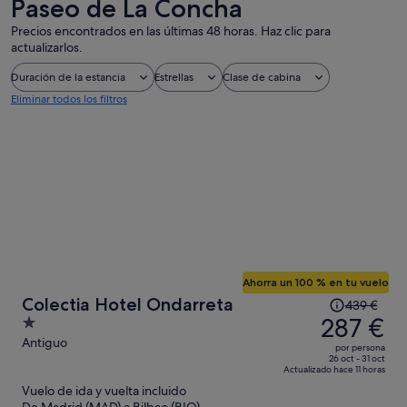
Paseo de La Concha
Precios encontrados en las últimas 48 horas. Haz clic para
actualizarlos.
Duración de la estancia
Estrellas
Clase de cabina
Eliminar todos los filtros
Ahorra un 100 % en tu vuelo
El
Colectia Hotel Ondarreta
439 €
precio
287 €
1
era
out
Antiguo
por persona
de
of
26 oct - 31 oct
Actualizado hace 11 horas
439 €,
5
Vuelo de ida y vuelta incluido
ahora
De Madrid (MAD) a Bilbao (BIO)