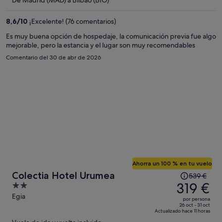
es
de
8,6
/
10
¡Excelente! (76 comentarios)
287 €
por
Es muy buena opción de hospedaje, la comunicación previa fue algo
mejorable, pero la estancia y el lugar son muy recomendables
persona
Comentario del 30 de abr de 2026
Ahorra un 100 % en tu vuelo
El
Colectia Hotel Urumea
539 €
precio
319 €
2
era
out
Egia
por persona
de
of
26 oct - 31 oct
Actualizado hace 11 horas
539 €,
5