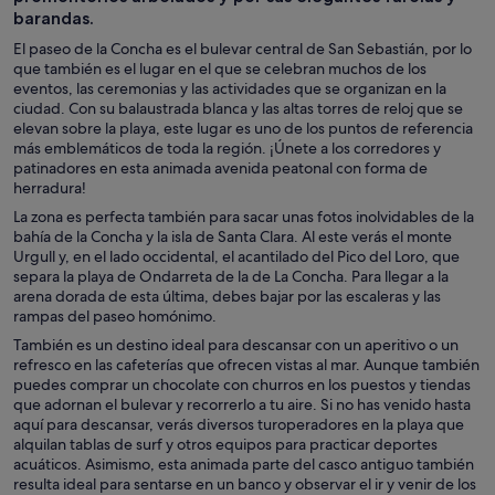
barandas.
El paseo de la Concha es el bulevar central de San Sebastián, por lo
que también es el lugar en el que se celebran muchos de los
eventos, las ceremonias y las actividades que se organizan en la
ciudad. Con su balaustrada blanca y las altas torres de reloj que se
elevan sobre la playa, este lugar es uno de los puntos de referencia
más emblemáticos de toda la región. ¡Únete a los corredores y
patinadores en esta animada avenida peatonal con forma de
herradura!
La zona es perfecta también para sacar unas fotos inolvidables de la
bahía de la Concha y la isla de Santa Clara. Al este verás el monte
Urgull y, en el lado occidental, el acantilado del Pico del Loro, que
separa la playa de Ondarreta de la de La Concha. Para llegar a la
arena dorada de esta última, debes bajar por las escaleras y las
rampas del paseo homónimo.
También es un destino ideal para descansar con un aperitivo o un
refresco en las cafeterías que ofrecen vistas al mar. Aunque también
puedes comprar un chocolate con churros en los puestos y tiendas
que adornan el bulevar y recorrerlo a tu aire. Si no has venido hasta
aquí para descansar, verás diversos turoperadores en la playa que
alquilan tablas de surf y otros equipos para practicar deportes
acuáticos. Asimismo, esta animada parte del casco antiguo también
resulta ideal para sentarse en un banco y observar el ir y venir de los