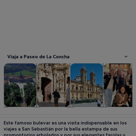
Viaja a Paseo de La Concha
Se abre en una pestaña nue
Se abre en una pesta
Visitas guiadas y excursiones de un día
Historia y cultura
Visitas privadas y personaliza
Comidas, bebid
Visitas guiadas
Historia y
Visitas
Comidas,
y excursiones
cultura
privadas y
bebidas y vida
Este famoso bulevar es una visita indispensable en los
de un día
personalizadas
nocturna
viajes a San Sebastián por la bella estampa de sus
promontorios arbolados y por sus elegantes farolas y