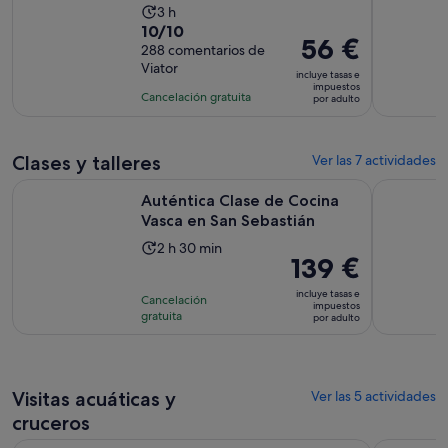
La
3 h
10.0
10/10
duración
El
56 €
sobre
288 comentarios de
de
precio
Viator
10
la
incluye tasas e
es
impuestos
con
actividad
Cancelación gratuita
por adulto
de
288
es
56 €
comentarios
de
por
3 horas
Clases y talleres
Ver las 7 actividades
adulto
Se abre en
Auténtica Clase de Cocina Vasca en San Sebastián
Clase de c
Auténtica Clase de Cocina
Vasca en San Sebastián
La
2 h 30 min
El
139 €
duración
precio
de
incluye tasas e
Cancelación
es
impuestos
la
gratuita
por adulto
de
actividad
139 €
es
por
de
adulto
2 horas
Visitas acuáticas y
Ver las 5 actividades
y
cruceros
30 minutos