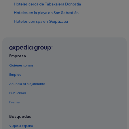
Hoteles cerca de Tabakalera Donostia
Hoteles en la playa en San Sebastián
Hoteles con spa en Guipúzcoa
Barcelo hoteles en San Sebastián
Independent hoteles en San Sebastián
Casas de campo en San Sebastián
Rusticae hoteles en San Sebastián
Empresa
Hoteles de 5 estrellas en San Sebastián
Quiénes somos
Pensiones en San Sebastián
Empleo
Hoteles con bar en San Sebastián
Anuncia tu alojamiento
Design Hotels en San Sebastián
Publicidad
Campings de caravanas en San Sebastián
Prensa
Hoteles de aventura en San Sebastián
Hoteles históricos en Guipúzcoa
Búsquedas
Hoteles con bar en Centro de San Sebastián
Viajes a España