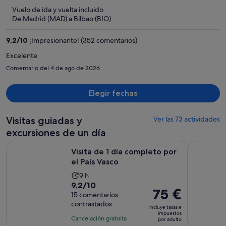
586 €,
5
Vuelo de ida y vuelta incluido
ahora
De Madrid (MAD) a Bilbao (BIO)
es
de
9,2
/
10
¡Impresionante! (352 comentarios)
396 €
por
Excelente
persona
Comentario del 4 de ago de 2026
Elegir fechas
Visitas guiadas y
Ver las 73 actividades
excursiones de un día
Se abre en una pes
Visita de 1 día completo por el País Vasco
Pintxos y 
Visita de 1 día completo por
el País Vasco
La
9 h
9.2
9,2/10
duración
El
75 €
sobre
15 comentarios
de
precio
contrastados
10
la
incluye tasas e
es
impuestos
con
actividad
Cancelación gratuita
por adulto
de