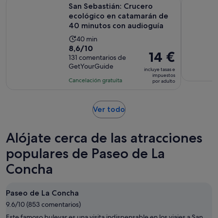
San Sebastián: Crucero ecológico en catamarán de 40 minu
San Sebast
San Sebastián: Crucero
ecológico en catamarán de
40 minutos con audioguía
La
40 min
8.6
8,6/10
duración
El
14 €
sobre
131 comentarios de
de
precio
GetYourGuide
10
la
incluye tasas e
es
impuestos
con
actividad
Cancelación gratuita
por adulto
de
131
es
14 €
comentarios
de
por
Se
Ver todo
40 minutos
adulto
abre
en
Alójate cerca de las atracciones
una
pestaña
populares de Paseo de La
nueva
Concha
Paseo de La Concha
9.6/10 (853 comentarios)
Este famoso bulevar es una visita indispensable en los viajes a San