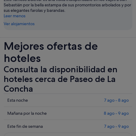
Sebastián por la bella estampa de sus promontorios arbolados y por
sus elegantes farolas y barandas.
Leer menos
Ver alojamientos
Mejores ofertas de
hoteles
Consulta la disponibilidad en
hoteles cerca de Paseo de La
Concha
Comprueba
Esta noche
7 ago - 8 ago
los
precios
Comprueba
Mañana por la noche
8 ago - 9 ago
cerca
los
de
precios
Comprueba
Este fin de semana
7 ago - 9 ago
Paseo
cerca
los