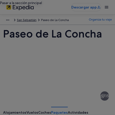
Pasar a la sección principal
Descargar app
Organiza tu viaje
San Sebastián
Paseo de La Concha
Paseo de La Concha
Fotos
de
Paseo
15
de
La
Concha
Alojamientos
Vuelos
Coches
Paquetes
Actividades