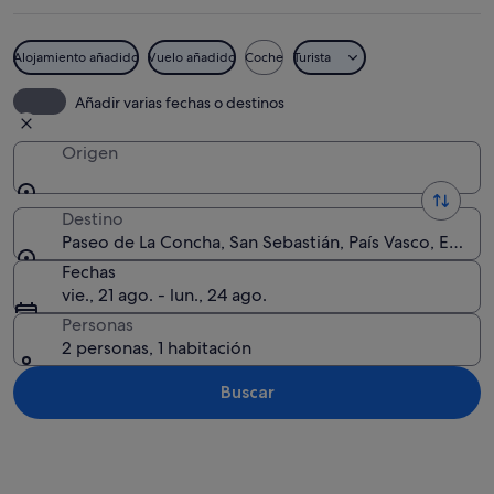
Alojamiento añadido
Vuelo añadido
Coche
Turista
Una playa concurrida con gente tomand
Añadir varias fechas o destinos
Origen
Destino
Paseo de La Concha, San Sebastián, País Vasco, Españ
Fechas
vie., 21 ago. - lun., 24 ago.
Personas
2 personas, 1 habitación
Buscar
Ver mapa