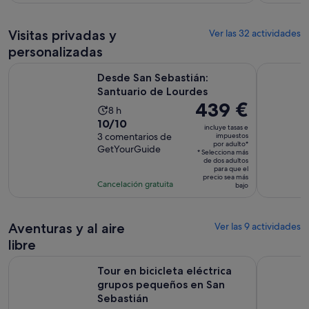
15
es
75 €
comentarios
de
por
9 horas
Visitas privadas y
Ver las 32 actividades
adulto
personalizadas
Se abre en una p
Desde San Sebastián: Santuario de Lourdes
San Sebast
Desde San Sebastián:
Santuario de Lourdes
El
439 €
La
8 h
precio
10.0
10/10
duración
incluye tasas e
es
sobre
3 comentarios de
impuestos
de
por adulto*
de
GetYourGuide
10
la
* Selecciona más
439 €
de dos adultos
con
actividad
para que el
por
precio sea más
3
es
Cancelación gratuita
bajo
adulto*
comentarios
de
8 horas
Aventuras y al aire
Ver las 9 actividades
libre
Tour en bicicleta eléctrica grupos pequeños en San Sebasti
Tour en bic
Tour en bicicleta eléctrica
grupos pequeños en San
Sebastián