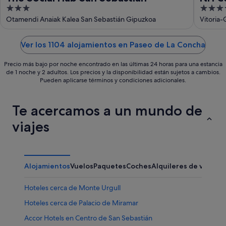
3
4
Arán
out
out
Otamendi Anaiak Kalea San Sebastián Gipuzkoa
Vitoria-
of
of
5
5
Ver los 1104 alojamientos en Paseo de La Concha
Precio más bajo por noche encontrado en las últimas 24 horas para una estancia
de 1 noche y 2 adultos. Los precios y la disponibilidad están sujetos a cambios.
Pueden aplicarse términos y condiciones adicionales.
Te acercamos a un mundo de
viajes
Alojamientos
Vuelos
Paquetes
Coches
Alquileres de vacaci
Hoteles cerca de Monte Urgull
Hoteles cerca de Palacio de Miramar
Accor Hotels en Centro de San Sebastián