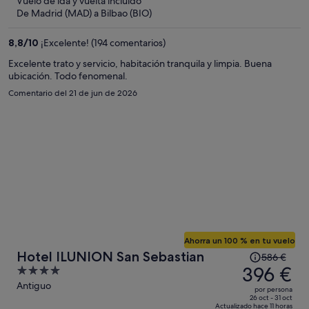
Vuelo de ida y vuelta incluido
ahora
De Madrid (MAD) a Bilbao (BIO)
es
de
8,8
/
10
¡Excelente! (194 comentarios)
319 €
por
Excelente trato y servicio, habitación tranquila y limpia. Buena
ubicación. Todo fenomenal.
persona
Comentario del 21 de jun de 2026
Ahorra un 100 % en tu vuelo
El
Hotel ILUNION San Sebastian
586 €
precio
396 €
4
era
out
Antiguo
por persona
de
of
26 oct - 31 oct
Actualizado hace 11 horas