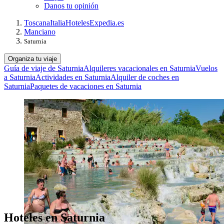
Danos tu opinión
Toscana
Italia
Hoteles
Expedia.es
Manciano
Saturnia
Organiza tu viaje
Guía de viaje de Saturnia
Alquileres vacacionales en Saturnia
Vuelos
a Saturnia
Actividades en Saturnia
Alquiler de coches en
Saturnia
Paquetes de vacaciones en Saturnia
Hoteles en Saturnia