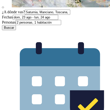
¿A dónde vas?
Fechas
Personas
Buscar