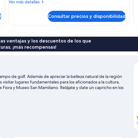
Más
Ver más detalles
Ha
jardín
detalles
do
de
d
Consultar precios y disponibilidad
Habitación
doble,
vistas
al
jardín
 las ventajas y los descuentos de los que
turas, ¡más recompensas!
mpo de golf. Además de apreciar la belleza natural de la región
sitar lugares fundamentales para los aficionados a la cultura,
e Fiora y Museo San Mamiliano. Relájate y date un capricho en los
de aventuras practicando actividades como las rutas a pie o en
nia
a