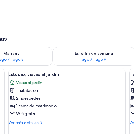
le, vistas al jardín | Restaurante al aire libre
has
ago 7
isponibilidad para mañana, ago 7 - ago 8
Consulta la disponibilidad para este 
Mañana
Este fin de semana
ago 7 - ago 8
ago 7 - ago 9
Abrir
Una habitación de hotel con cama, escr
A
5
Estudio, vistas al jardín
Ha
todas
t
Vistas al jardín
las
la
1 habitación
fotos
f
de
d
2 huéspedes
Estudio,
H
1 cama de matrimonio
vistas
i
Wifi gratis
al
Más
M
Ver más detalles
Ve
jardín
detalles
de
de
de