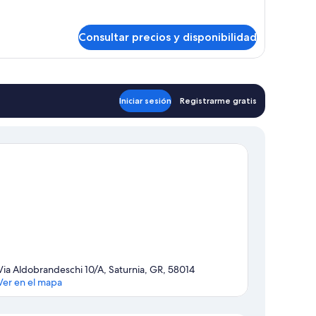
bitación
ble
Consultar precios y disponibilidad
Iniciar sesión
Registrarme gratis
Via Aldobrandeschi 10/A, Saturnia, GR, 58014
Ver en el mapa
Mapa