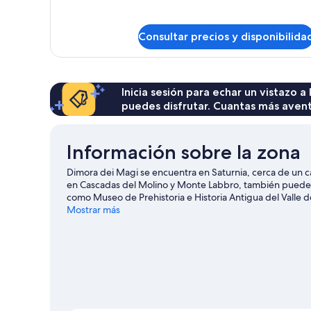
de
Habitación
Consultar precios y disponibilida
Inicia sesión para echar un vistazo a
puedes disfrutar. Cuantas más aven
Información sobre la zona
Dimora dei Magi se encuentra en Saturnia, cerca de un ca
en Cascadas del Molino y Monte Labbro, también puedes vi
como Museo de Prehistoria e Historia Antigua del Valle d
manantiales de aguas termales de la zona, o ve en busca 
Mostrar más
bicicleta en las inmediaciones.
Ver guía de viaje de Satur
Ver más townhouses/affittacamere en Saturni