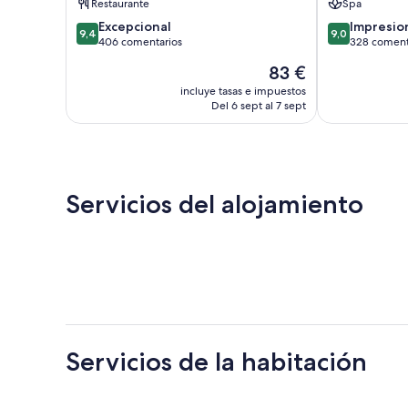
Restaurante
Spa
9.4
9.0
Excepcional
Impresio
9,4
9,0
sobre
sobre
406 comentarios
328 coment
10,
10,
El
83 €
Excepcional,
Impresionante
precio
406 comentarios
328 comentar
incluye tasas e impuestos
actual
Del 6 sept al 7 sept
es
de
83 €
Servicios del alojamiento
Servicios de la habitación