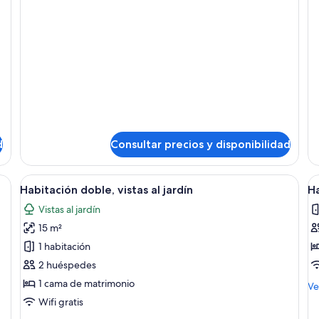
Estudio,
Ha
vistas
in
al
jardín
d
Consultar precios y disponibilidad
a, mesita de noche y escritorio con silla.
Abrir
Un dormitorio con cama, un escritorio,
A
4
Habitación doble, vistas al jardín
H
todas
t
Vistas al jardín
las
la
15 m²
fotos
f
de
d
1 habitación
Habitación
H
2 huéspedes
doble,
d
1 cama de matrimonio
M
Ve
vistas
de
Wifi gratis
al
de