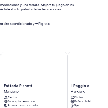
mediaciones y una terraza. Mejora tu juego en las
ctate al wifi gratuito de las habitaciones.
aire acondicionado y wifi gratis.
nes incluyen los siguientes:
Fattoria Pianetti
Il Poggio di Teo
Fattoria
Il
Fattoria Pianetti
Il Poggio di Teo
Pianetti
Poggio
Manciano
Manciano
Manciano
di
Piscina
Piscina
Teo
Se aceptan mascotas
Bañera de hidromasaje
Manciano
Aparcamiento incluido
Spa