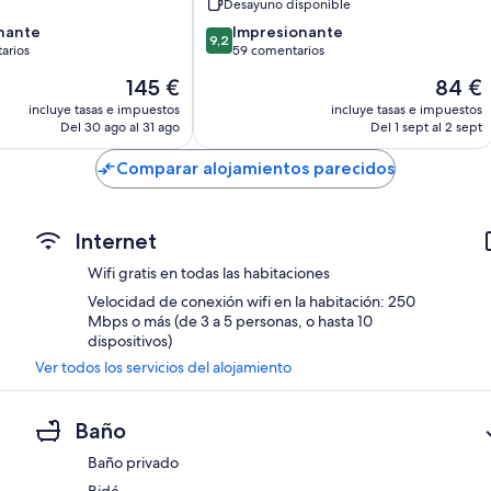
Desayuno disponible
9.2
nante
Impresionante
9,2
sobre
arios
59 comentarios
10,
El
El
145 €
84 €
,
Impresionante,
precio
precio
ios
59 comentarios
incluye tasas e impuestos
incluye tasas e impuestos
actual
actual
Del 30 ago al 31 ago
Del 1 sept al 2 sept
es
es
de
de
Comparar alojamientos parecidos
145 €
84 €
Internet
Wifi gratis en todas las habitaciones
Velocidad de conexión wifi en la habitación: 250
Mbps o más (de 3 a 5 personas, o hasta 10
dispositivos)
Ver todos los servicios del alojamiento
Baño
Baño privado