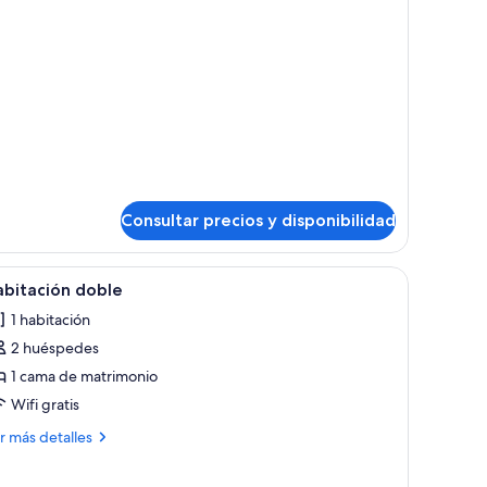
bitación
dividual
Consultar precios y disponibilidad
 una silla, un aparador y una araña.
brir
Un dormitorio con cama, mesita de noche y v
3
abitación doble
odas
1 habitación
s
2 huéspedes
otos
e
1 cama de matrimonio
abitación
Wifi gratis
oble
ás
r más detalles
talles