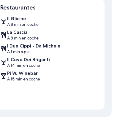
Restaurantes
Il Glicine
A 8 min en coche
La Cascia
A 8 min en coche
I Due Cippi - Da Michele
A 1 min a pie
Il Covo Dei Briganti
A 14 min en coche
Pi Vu Winebar
A 15 min en coche