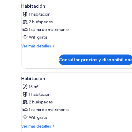
Habitación
1 habitación
2 huéspedes
1 cama de matrimonio
Wifi gratis
Más
Ver más detalles
detalles
de
Consultar precios y disponibilida
Habitación
Abrir
Un dormitorio ordenado con cam
3
Habitación
todas
13 m²
las
1 habitación
fotos
de
2 huéspedes
Habitación
1 cama de matrimonio
Wifi gratis
Más
Ver más detalles
detalles