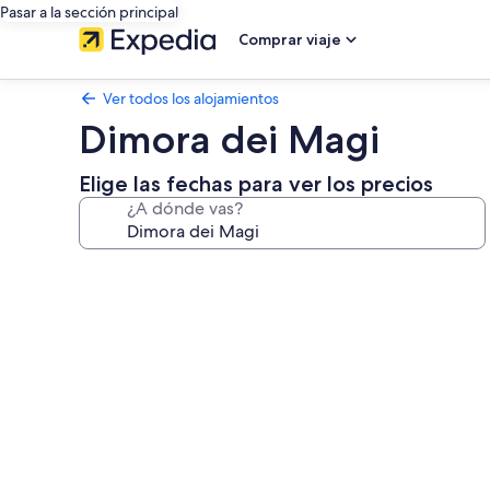
Pasar a la sección principal
Comprar viaje
Ver todos los alojamientos
Dimora dei Magi
Elige las fechas para ver los precios
¿A dónde vas?
Galería
de
imágenes
de
Dimora
dei
Magi