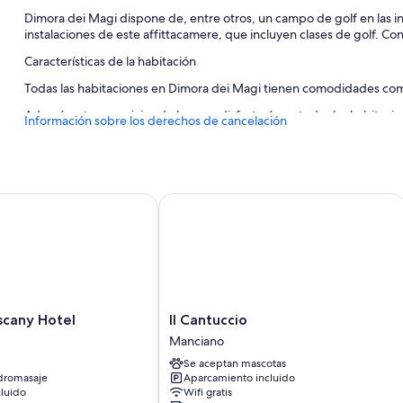
Dimora dei Magi dispone de, entre otros, un campo de golf en las in
instalaciones de este affittacamere, que incluyen clases de golf. Coné
Características de la habitación
Todas las habitaciones en Dimora dei Magi tienen comodidades como 
Además, otros servicios de los que disfrutarás en todas las habitacio
Información sobre los derechos de cancelación
Baños con bidés y artículos de higiene personal gratuitos
Armarios o roperos, servicio de limpieza y escritorios
any Hotel
Il Cantuccio
Il
scany Hotel
Il Cantuccio
Cantuccio
Manciano
Manciano
Se aceptan mascotas
dromasaje
Aparcamiento incluido
luido
Wifi gratis