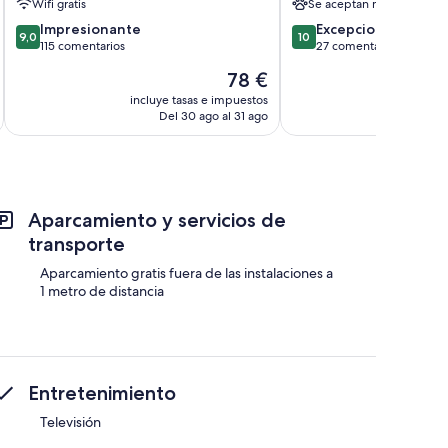
Wifi gratis
Se aceptan mascotas
9.0
10.0
Impresionante
Excepcional
9,0
10
sobre
sobre
115 comentarios
27 comentarios
10,
10,
El
78 €
Impresionante,
Excepcional,
precio
115 comentarios
27 comentarios
incluye tasas e impuestos
incluye
actual
Del 30 ago al 31 ago
D
es
de
78 €
Aparcamiento y servicios de
transporte
Aparcamiento gratis fuera de las instalaciones a
1 metro de distancia
Entretenimiento
Televisión