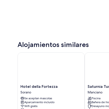
Alojamientos similares
Hotel della Fortezza
Saturnia Tusc
Hotel
Saturnia
Hotel della Fortezza
Saturnia Tu
della
Tuscany
Sorano
Manciano
Fortezza
Hotel
Se aceptan mascotas
Piscina
Sorano
Manciano
Aparcamiento incluido
Bañera de hi
Wifi gratis
Desayuno inc