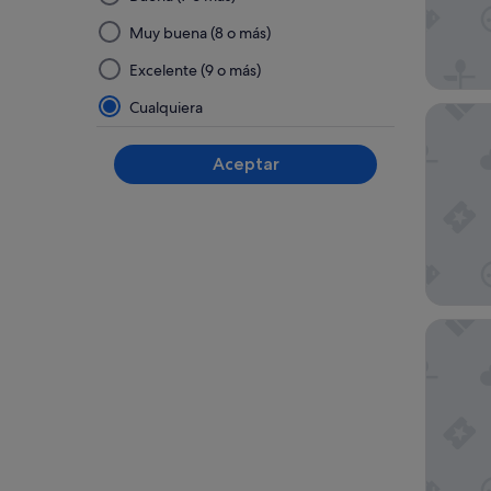
seleccionar
y
Muy buena (8 o más)
aplicar
Excelente (9 o más)
un
filtro
Cualquiera
Four Sea
de
este
Aceptar
grupo,
los
resultados
se
actualizarán
en
una
IQ Hotel
página
nueva