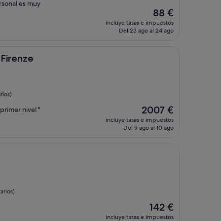
ersonal es muy
El
88 €
precio
incluye tasas e impuestos
actual
Del 23 ago al 24 ago
es
de
88 €
 Firenze
rios)
El
2007 €
primer nivel "
precio
incluye tasas e impuestos
actual
Del 9 ago al 10 ago
es
de
2007 €
arios)
El
142 €
precio
incluye tasas e impuestos