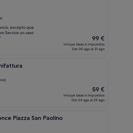
s)
vicio, excepto que
m Service un vaso
El
99 €
"
precio
incluye tasas e impuestos
actual
Del 30 ago al 31 ago
es
de
99 €
nifattura
ios)
El
59 €
precio
incluye tasas e impuestos
actual
Del 24 ago al 25 ago
es
de
59 €
za San Paolino
ence Piazza San Paolino