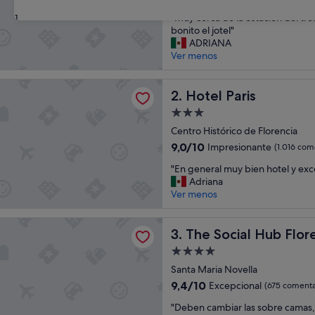
sobre
"
"Muy cerca de la estación del tre
31
10,
M
bonito el jotel"
Impresionante,
u
ADRIANA
(1.509 comentarios)
y
Ver menos
c
e
ris
r
Hotel Paris
2. Hotel Paris
c
Alojamiento
a
de
d
Centro Histórico de Florencia
3.0 estrellas
e
9.0
9,0/10
Impresionante
(1.016 com
l
sobre
"
a
"En general muy bien hotel y exc
10,
E
e
Adriana
Impresionante,
n
s
Ver menos
(1.016 comentarios)
g
t
e
a
al Hub Florence Belfiore
n
The Social Hub Florence Bel
c
3. The Social Hub Flor
e
i
Alojamiento
r
ó
de
a
Santa Maria Novella
n
4.0 estrellas
l
d
9.4
9,4/10
Excepcional
(675 comenta
m
e
sobre
"
u
"Deben cambiar las sobre camas,
l
10,