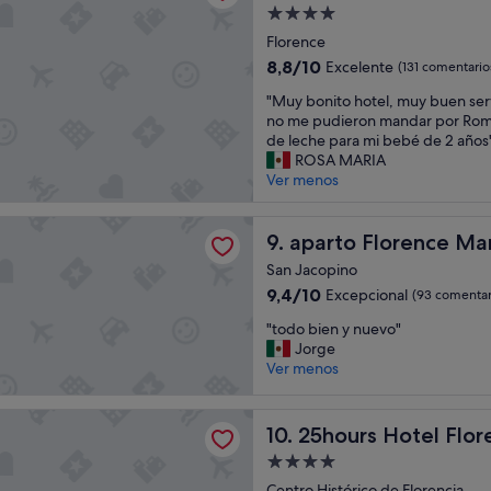
e
Alojamiento
o
de
Florence
t
4.0 estrellas
8.8
8,8/10
Excelente
(131 comentario
r
sobre
a
"
"Muy bonito hotel, muy buen ser
10,
s
M
no me pudieron mandar por Rom
Excelente,
p
u
de leche para mi bebé de 2 años
(131 comentarios)
e
y
ROSA MARIA
r
b
Ver menos
s
o
o
n
lorence Manifattura
n
i
aparto Florence Manifattura
9. aparto Florence Ma
a
t
s
San Jacopino
o
.
9.4
9,4/10
Excepcional
(93 comentar
h
E
sobre
o
l
"
"todo bien y nuevo"
10,
t
p
t
Jorge
Excepcional,
e
e
o
Ver menos
(93 comentarios)
l
r
d
,
s
o
m
Hotel Florence Piazza San Paolino
o
b
25hours Hotel Florence Piaz
10. 25hours Hotel Flor
u
n
i
y
Alojamiento
a
e
b
de
l
n
Centro Histórico de Florencia