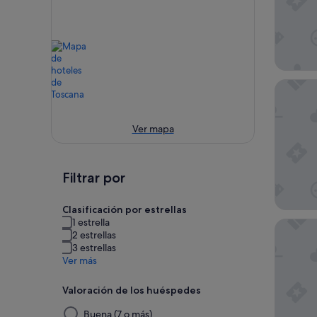
Hotel Pa
Ver mapa
Filtrar por
Clasificación por estrellas
1 estrella
The Soci
2 estrellas
3 estrellas
Ver más
Valoración de los huéspedes
Al
Buena (7 o más)