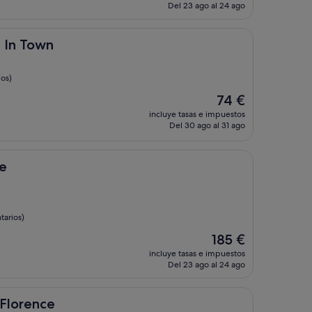
actual
Del 23 ago al 24 ago
es
de
142 €
n
 In Town
ios)
El
74 €
precio
incluye tasas e impuestos
actual
Del 30 ago al 31 ago
es
de
74 €
pe
tarios)
El
185 €
precio
incluye tasas e impuestos
actual
Del 23 ago al 24 ago
es
de
185 €
e
 Florence