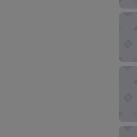
Hu Fire
Art Hote
Radisson