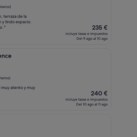
tarios)
, terraza de la
 y lindo espacio.
El
235 €
 ."
precio
incluye tasas e impuestos
actual
Del 9 ago al 10 ago
es
de
235 €
rence
arios)
l muy atento y muy
El
240 €
precio
incluye tasas e impuestos
actual
Del 10 ago al 11 ago
es
de
240 €