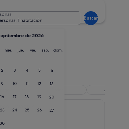
nano
Lucca
sonas
Buscar
ersonas, 1 habitación
septiembre de 2026
martes
miércoles
jueves
viernes
sábado
domingo
mié.
jue.
vie.
sáb.
dom.
ignano
Lucca
2
3
4
5
6
9
10
11
12
13
, paga después
Piscina
Agroturismo
16
17
18
19
20
agnini
ence Lavagnini
23
24
25
26
27
30
entarios)