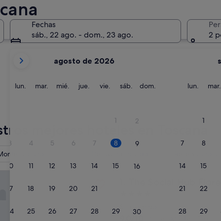
scana
Pisa
San Gimig
Fechas
Per
sáb., 22 ago. - dom., 23 ago.
2 p
Tus
agosto de 2026
meses
actuales
son
lunes
martes
miércoles
jueves
viernes
sábado
domingo
lunes
lun.
mar.
mié.
jue.
vie.
sáb.
dom.
lun.
mar.
August
de
Pisa
San Gim
2026
1
1
2
y
tros mejores hoteles en Toscana
September
3
4
5
6
7
8
7
8
9
de
Montepulciano
Desayuno incluido
Reserva ahora
2026.
10
11
12
13
14
15
14
15
16
al Hub Florence Lavagnini
The Social Hub Florence Lav
1. The Social Hub Flor
17
18
19
20
21
22
21
22
23
Alojamiento
de
San Lorenzo
24
25
26
27
28
29
28
29
30
4.0 estrellas
9.0
9,0/10
Impresionante
(1.509 com