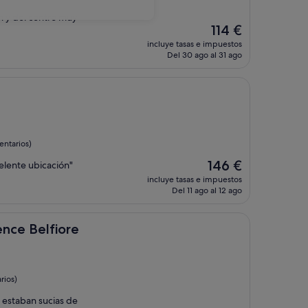
n y del centro muy
El
114 €
precio
incluye tasas e impuestos
actual
Del 30 ago al 31 ago
es
de
114 €
entarios)
El
146 €
elente ubicación"
precio
incluye tasas e impuestos
actual
Del 11 ago al 12 ago
es
de
146 €
fiore
ence Belfiore
rios)
 estaban sucias de