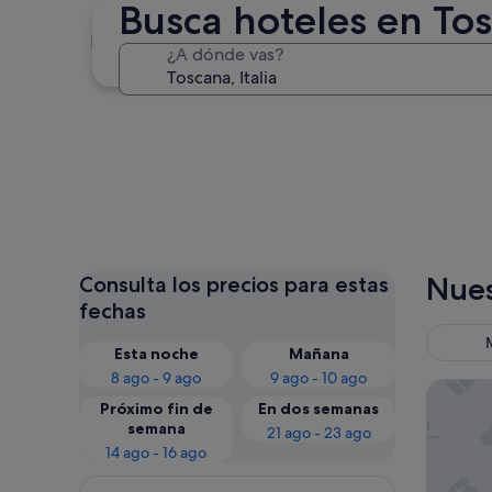
Busca hoteles en To
Florencia
¿A dónde vas?
Florencia
Nues
Consulta los precios para estas
fechas
Esta noche
Mañana
8 ago - 9 ago
9 ago - 10 ago
The Soci
Próximo fin de
En dos semanas
semana
21 ago - 23 ago
14 ago - 16 ago