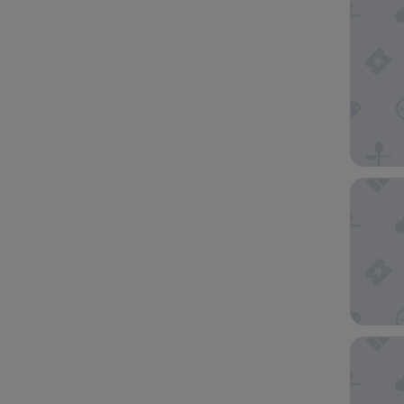
aparto F
25hours 