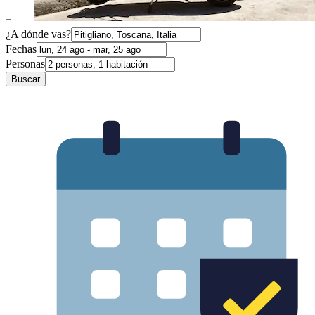
¿A dónde vas?
Fechas
Personas
Buscar