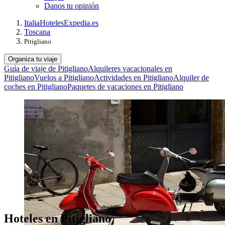
Danos tu opinión
Italia
Hoteles
Expedia.es
Toscana
Pitigliano
Organiza tu viaje
Guía de viaje de Pitigliano
Alquileres vacacionales en
Pitigliano
Vuelos a Pitigliano
Actividades en Pitigliano
Alquiler de
coches en Pitigliano
Paquetes de vacaciones en Pitigliano
Hoteles en Pitigliano