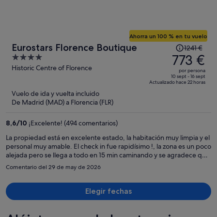
Ahorra un 100 % en tu vuelo
El
Eurostars Florence Boutique
1241 €
precio
773 €
4
era
out
Historic Centre of Florence
por persona
de
of
10 sept - 16 sept
Actualizado hace 22 horas
1241 €,
5
Vuelo de ida y vuelta incluido
ahora
De Madrid (MAD) a Florencia (FLR)
es
de
8,6
/
10
¡Excelente! (494 comentarios)
773 €
por
La propiedad está en excelente estado, la habitación muy limpia y el
personal muy amable. El check in fue rapidísimo !, la zona es un poco
persona
alejada pero se llega a todo en 15 min caminando y se agradece que
no esté lleno de turistas y sea más tranquilo. Gracias!, volveré!
Comentario del 29 de may de 2026
Elegir fechas