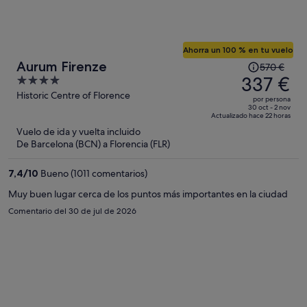
Ahorra un 100 % en tu vuelo
El
Aurum Firenze
570 €
precio
337 €
4
era
out
Historic Centre of Florence
por persona
de
of
30 oct - 2 nov
Actualizado hace 22 horas
570 €,
5
Vuelo de ida y vuelta incluido
ahora
De Barcelona (BCN) a Florencia (FLR)
es
de
7,4
/
10
Bueno (1011 comentarios)
337 €
por
Muy buen lugar cerca de los puntos más importantes en la ciudad
persona
Comentario del 30 de jul de 2026