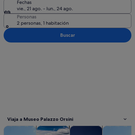
Fechas
vie., 21 ago. - lun., 24 ago.
Personas
2 personas, 1 habitación
Buscar
Ver mapa
Viaja a Museo Palazzo Orsini
Se abre en una pesta
Se abre en
Visitas guiadas y excursiones de un día
Comidas, bebidas y vida nocturna
Visitas privadas y personaliza
Historia y cult