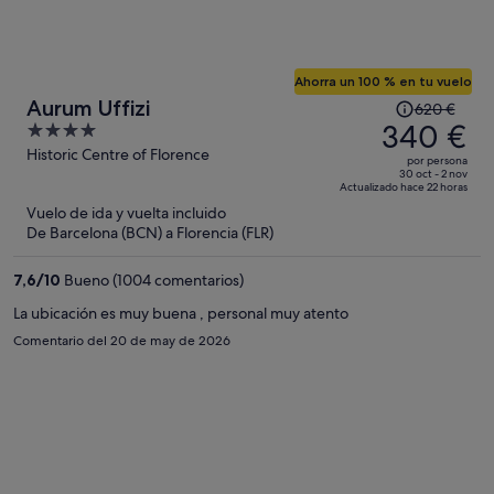
Ahorra un 100 % en tu vuelo
El
Aurum Uffizi
620 €
precio
340 €
4
era
out
Historic Centre of Florence
por persona
de
of
30 oct - 2 nov
Actualizado hace 22 horas
620 €,
5
Vuelo de ida y vuelta incluido
ahora
De Barcelona (BCN) a Florencia (FLR)
es
de
7,6
/
10
Bueno (1004 comentarios)
340 €
por
La ubicación es muy buena , personal muy atento
persona
Comentario del 20 de may de 2026