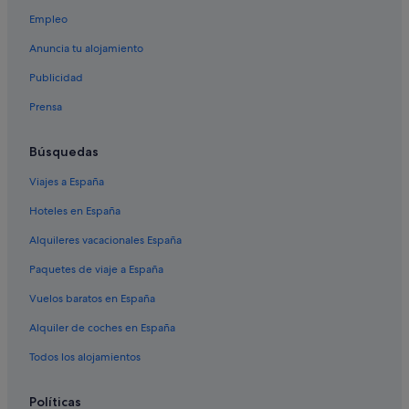
Hoteles con piscina en Pitigliano
Empleo
Usi hoteles
Anuncia tu alojamiento
Posadas en Saturnia
Publicidad
Santa Fiora hoteles
Prensa
Hoteles cerca de Terme di Saturnia
Hoteles con bar en Pitigliano
Búsquedas
Campings de caravanas en Saturnia
Viajes a España
Semproniano hoteles
Hoteles en España
Pitigliano hoteles
Alquileres vacacionales España
Hoteles con piscina en Saturnia
Paquetes de viaje a España
Hoteles de 3 estrellas en Pitigliano
Vuelos baratos en España
Campings de caravanas en Pitigliano
Alquiler de coches en España
Hoteles cerca de Fortaleza de los Orsini
Todos los alojamientos
Townhouses/Affittacamere en Saturnia
Centros vacacionales en Pitigliano
Políticas