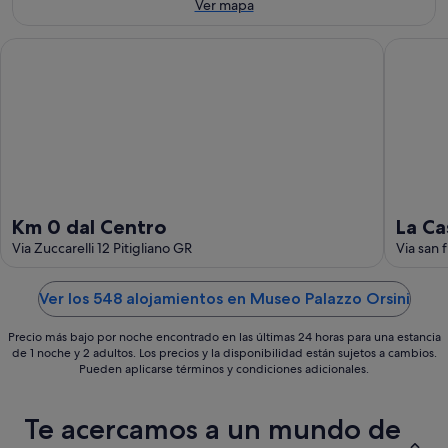
8
ago
de
Ver mapa
ago
-
semana,
9
14
Km 0 dal Centro
La Casa d
ago
ago
-
16
ago
Km 0 dal Centro
La Ca
Via Zuccarelli 12 Pitigliano GR
Via san 
Ver los 548 alojamientos en Museo Palazzo Orsini
Precio más bajo por noche encontrado en las últimas 24 horas para una estancia
de 1 noche y 2 adultos. Los precios y la disponibilidad están sujetos a cambios.
Pueden aplicarse términos y condiciones adicionales.
Te acercamos a un mundo de