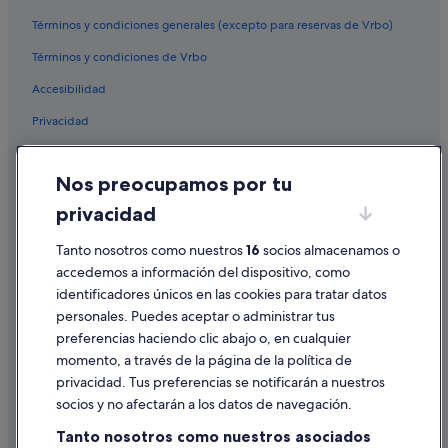
Albergues en Pitigliano
Términos y condiciones generales (excepto para reservas de Vrbo)
Montemerano hoteles
Términos y condiciones de Vrbo
Hoteles cerca de Cascadas del Molino
Accesibilidad
Hoteles cerca de Bodega Maremma Vigna Mia
Privacidad
Hoteles de golf en Saturnia
Cookies
Villas en Pitigliano
Nos preocupamos por tu
Condiciones de uso
Saturnia hoteles
privacidad
Información legal/contacto
Abbadia San Salvatore hoteles
Tanto nosotros como nuestros
16
socios almacenamos o
Pautas sobre el contenido y cómo denunciar contenido
B&B en Poggio Murella
accedemos a información del dispositivo, como
Hoteles con restaurante en Saturnia
identificadores únicos en las cookies para tratar datos
Ayuda
personales. Puedes aceptar o administrar tus
Piancastagnaio hoteles
Ayuda
preferencias haciendo clic abajo o, en cualquier
Elmo hoteles
momento, a través de la página de la política de
Cancelar un vuelo
privacidad. Tus preferencias se notificarán a nuestros
Cancelar una reserva de hotel o de un alquiler vacacional
socios y no afectarán a los datos de navegación.
Plazos de reembolso
Tanto nosotros como nuestros asociados