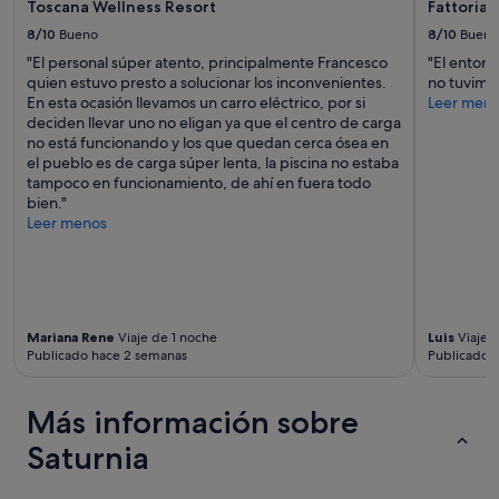
Toscana Wellness Resort
Fattoria 
8/10
Bueno
8/10
Bueno
"El personal súper atento, principalmente Francesco
"El entorn
quien estuvo presto a solucionar los inconvenientes.
no tuvimos
En esta ocasión llevamos un carro eléctrico, por si
Leer men
deciden llevar uno no eligan ya que el centro de carga
no está funcionando y los que quedan cerca ósea en
el pueblo es de carga súper lenta, la piscina no estaba
tampoco en funcionamiento, de ahí en fuera todo
bien."
Leer menos
Mariana Rene
Viaje de 1 noche
Luis
Viaje 
Publicado hace 2 semanas
Publicado 
Más información sobre
Saturnia