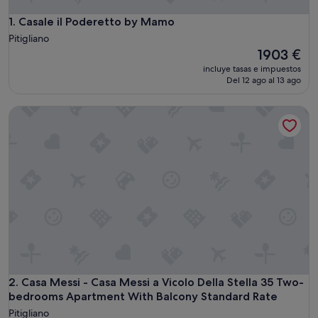
Casale il Poderetto by Mamo
1. Casale il Poderetto by Mamo
Pitigliano
El
1903 €
precio
incluye tasas e impuestos
actual
Del 12 ago al 13 ago
es
de
Casa Messi - Casa Messi a Vicolo Della Stella 35 Two-bedr
1903 €
Casa Messi - Casa Messi a Vicolo Della Stella 35 Two-bedr
2. Casa Messi - Casa Messi a Vicolo Della Stella 35 Two-
bedrooms Apartment With Balcony Standard Rate
Pitigliano