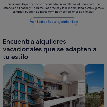
Precio
Precio más bajo por noche encontrado en las últimas 24 horas para una
estancia de 1 noche y 2 adultos. Los precios y la disponibilidad están sujetos a
más
cambios. Pueden aplicarse términos y condiciones adicionales.
bajo
por
noche
Ver todos los alojamientos
encontrado
en
las
últimas
Encuentra alquileres
24 horas
para
vacacionales que se adapten a
una
tu estilo
estancia
de
1 noche
Buscar apartamentos
buscar residencias
Buscar villas
y
2 adultos.
Los
precios
y
la
disponibilidad
están
sujetos