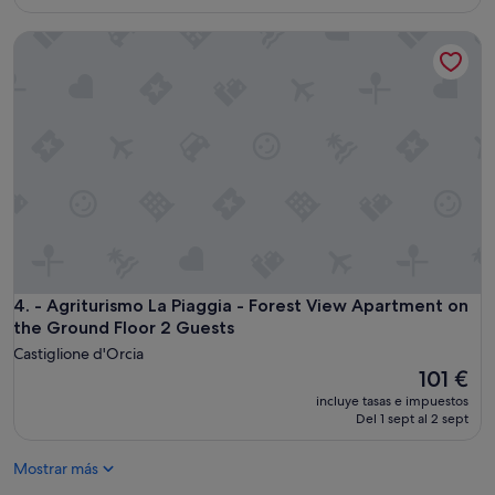
es
de
- Agriturismo La Piaggia - Forest View Apartment on the Gr
179 €
- Agriturismo La Piaggia - Forest View Apartment on the Gr
4. - Agriturismo La Piaggia - Forest View Apartment on
the Ground Floor 2 Guests
Castiglione d'Orcia
El
101 €
precio
incluye tasas e impuestos
actual
Del 1 sept al 2 sept
es
de
Mostrar más
101 €