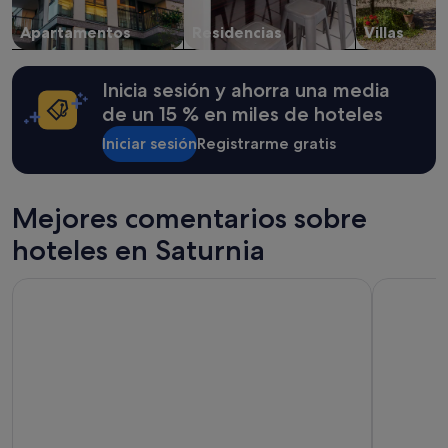
a
cambios.
Apartamentos
Residencias
Villas
Pueden
aplicarse
términos
Inicia sesión y ahorra una media
y
condiciones
de un 15 % en miles de hoteles
adicionales.
Iniciar sesión
Registrarme gratis
Mejores comentarios sobre
hoteles en Saturnia
Toscana Wellness Resort
Fattoria Pi