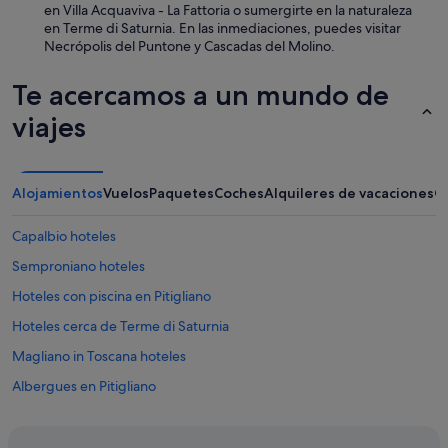
en Villa Acquaviva - La Fattoria o sumergirte en la naturaleza
en Terme di Saturnia. En las inmediaciones, puedes visitar
Necrópolis del Puntone y Cascadas del Molino.
Te acercamos a un mundo de
viajes
Alojamientos
Vuelos
Paquetes
Coches
Alquileres de vacaciones
O
Capalbio hoteles
Semproniano hoteles
Hoteles con piscina en Pitigliano
Hoteles cerca de Terme di Saturnia
Magliano in Toscana hoteles
Albergues en Pitigliano
Centros vacacionales en Pitigliano
Hoteles cerca de Fortaleza de los Orsini