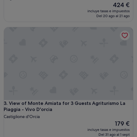
El
424 €
precio
incluye tasas e impuestos
actual
Del 20 ago al 21 ago
es
de
View of Monte Amiata for 3 Guests Agriturismo La Piaggia -
424 €
View of Monte Amiata for 3 Guests Agriturismo La Piaggia -
3. View of Monte Amiata for 3 Guests Agriturismo La
Piaggia - Vivo D'orcia
Castiglione d'Orcia
El
179 €
precio
incluye tasas e impuestos
actual
Del 31 ago al 1 sept