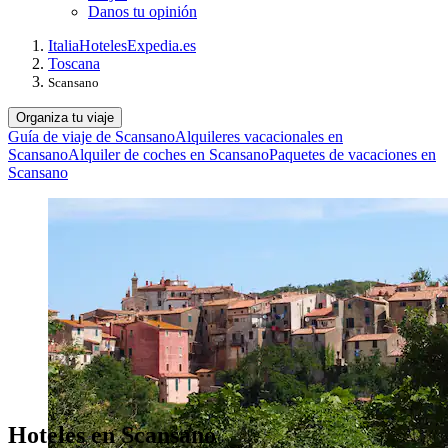
Danos tu opinión
Italia
Hoteles
Expedia.es
Toscana
Scansano
Organiza tu viaje
Guía de viaje de Scansano
Alquileres vacacionales en
Scansano
Alquiler de coches en Scansano
Paquetes de vacaciones en
Scansano
Hoteles en Scansano