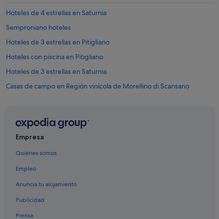
l
Hoteles de 4 estrellas en Saturnia
e
r
Semproniano hoteles
t
Hoteles de 3 estrellas en Pitigliano
h
a
Hoteles con piscina en Pitigliano
n
e
Hoteles de 3 estrellas en Saturnia
x
Casas de campo en Región vinícola de Morellino di Scansano
p
e
Hoteles con bar en Saturnia
c
t
Arcidosso hoteles
,
Hoteles cerca de Bodega Maremma Vigna Mia
b
Empresa
u
Usi hoteles
t
Quiénes somos
I
B&B en Saturnia
e
Empleo
B&B en Poggio Murella
n
j
Anuncia tu alojamiento
Pitigliano hoteles
o
Publicidad
y
Hoteles que aceptan mascotas en Pitigliano
e
Prensa
Hoteles cerca de Fortaleza de los Orsini