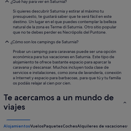
¿Qué hay para ver en Saturnia?
t
i
Si quieres descubrir Saturnia y estirar al máximo tu
f
presupuesto, te gustará saber que te será fácil en este
u
destino. Un lugar en el que puedes contemplar la belleza
l
natural de la zona es Terme di Saturnia. Otro sitio popular
b
que no te debes perder es Necrópolis del Puntone.
e
a
¿Cómo son los campings de Saturnia?
c
Probar un camping para caravanas puede ser una opción
h
económica para tus vacaciones en Saturnia. Este tipo de
.
alojamiento te ofrece bastante espacio para aparcar la
T
caravana y descansar. Muchos incluyen toda clase de
h
servicios e instalaciones, como zona de lavandería, conexión
e
a Internet y espacio para barbacoas, para que tú y tu familia
p
os podáis relajar al cien por cien.
o
o
l
Te acercamos a un mundo de
w
viajes
a
s
s
m
a
Alojamientos
Vuelos
Paquetes
Coches
Alquileres de vacaciones
O
l