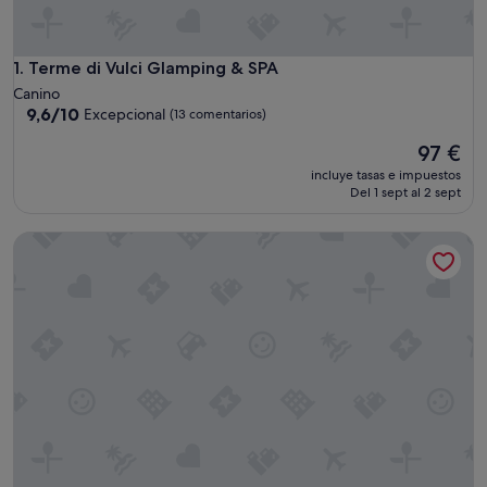
Terme di Vulci Glamping & SPA
1. Terme di Vulci Glamping & SPA
Canino
9.6
9,6/10
Excepcional
(13 comentarios)
sobre
El
97 €
10,
precio
Excepcional,
incluye tasas e impuestos
actual
(13 comentarios)
Del 1 sept al 2 sept
es
de
Tenuta San Lodovico
97 €