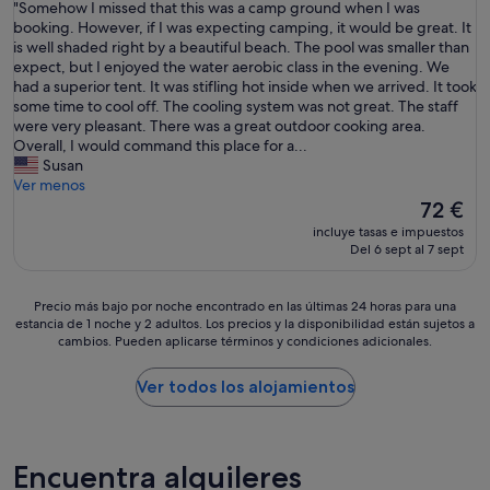
"
"Somehow I missed that this was a camp ground when I was
10,
S
booking. However, if I was expecting camping, it would be great. It
Bueno,
o
is well shaded right by a beautiful beach. The pool was smaller than
(9 comentarios)
m
expect, but I enjoyed the water aerobic class in the evening. We
e
had a superior tent. It was stifling hot inside when we arrived. It took
h
some time to cool off. The cooling system was not great. The staff
o
were very pleasant. There was a great outdoor cooking area.
w
Overall, I would command this place for a...
I
Susan
m
Ver menos
i
El
72 €
s
precio
incluye tasas e impuestos
s
actual
Del 6 sept al 7 sept
e
es
d
de
t
72 €
Precio
Precio más bajo por noche encontrado en las últimas 24 horas para una
h
estancia de 1 noche y 2 adultos. Los precios y la disponibilidad están sujetos a
más
a
cambios. Pueden aplicarse términos y condiciones adicionales.
bajo
t
por
t
noche
Ver todos los alojamientos
h
encontrado
i
en
s
las
w
últimas
Encuentra alquileres
a
24 horas