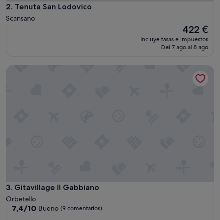
Tenuta San Lodovico
2. Tenuta San Lodovico
Scansano
El
422 €
precio
incluye tasas e impuestos
actual
Del 7 ago al 8 ago
es
de
Gitavillage Il Gabbiano
422 €
Gitavillage Il Gabbiano
3. Gitavillage Il Gabbiano
Orbetello
7.4
7,4/10
Bueno
(9 comentarios)
sobre