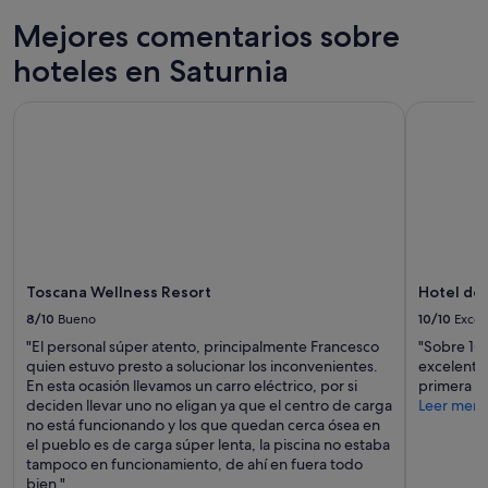
n
Mejores comentarios sobre
g
.
hoteles en Saturnia
H
o
w
Toscana Wellness Resort
Hotel dell
e
v
e
r
,
i
f
I
w
Toscana Wellness Resort
Hotel del
a
8/10
Bueno
10/10
Excel
s
e
"El personal súper atento, principalmente Francesco
"Sobre 10 
x
quien estuvo presto a solucionar los inconvenientes.
excelente!
p
En esta ocasión llevamos un carro eléctrico, por si
primera "
e
deciden llevar uno no eligan ya que el centro de carga
Leer men
c
no está funcionando y los que quedan cerca ósea en
t
el pueblo es de carga súper lenta, la piscina no estaba
i
tampoco en funcionamiento, de ahí en fuera todo
n
bien."