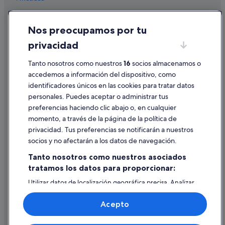
Manciano hoteles
e
e
Hoteles de 5 estrellas en Saturnia
Cookies
v
Nos preocupamos por tu
e
Albergues en Pitigliano
Condiciones de uso
n
privacidad
Saturnia hoteles
i
Información legal/contacto
n
Magliano in Toscana hoteles
Tanto nosotros como nuestros
16
socios almacenamos o
Pautas sobre el contenido y cómo denunciar contenido
g
.
accedemos a información del dispositivo, como
Montemerano hoteles
W
identificadores únicos en las cookies para tratar datos
Ayuda
Marsiliana hoteles
e
personales. Puedes aceptar o administrar tus
h
Ayuda
Hoteles con restaurante en Saturnia
preferencias haciendo clic abajo o, en cualquier
a
momento, a través de la página de la política de
d
Hoteles con bar en Pitigliano
Cancelar un vuelo
a
privacidad. Tus preferencias se notificarán a nuestros
Santa Fiora hoteles
Cancelar una reserva de hotel o de un alquiler vacacional
s
socios y no afectarán a los datos de navegación.
u
Hoteles que aceptan mascotas en Saturnia
Plazos de reembolso
p
Tanto nosotros como nuestros asociados
e
Centros vacacionales en Pitigliano
tratamos los datos para proporcionar:
Utilizar un cupón de Expedia
r
Villas en Pitigliano
i
Utilizar datos de localización geográfica precisa. Analizar
Documentos para viajes internacionales
activamente las características del dispositivo para su
o
identificación. Almacenar la información en un dispositivo
r
Acepto
y/o acceder a ella. Publicidad y contenido personalizados,
t
medición de publicidad y contenido, investigación de
e