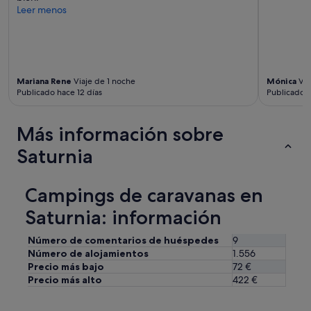
g
Leer menos
c
a
m
p
i
Mariana Rene
Viaje de 1 noche
Mónica
Via
n
Publicado hace 12 días
Publicado 
g
,
i
Más información sobre
t
w
Saturnia
o
u
l
Campings de caravanas en
d
b
Saturnia: información
e
g
Número de comentarios de huéspedes
9
r
Número de alojamientos
1.556
e
Precio más bajo
72 €
a
Precio más alto
422 €
t
.
I