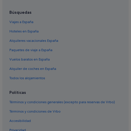
d
t
Hoteles de golf en Saturnia
h
Búsquedas
e
Posadas en Saturnia
w
Viajes a España
Hoteles cerca de Cascadas del Molino
a
Hoteles en España
t
Hoteles cerca de Parque de animales de monte Amiata
e
Alquileres vacacionales España
r
Elmo hoteles
a
Paquetes de viaje a España
Townhouses/Affittacamere en Saturnia
e
r
Vuelos baratos en España
Capalbio hoteles
o
b
Alquiler de coches en España
Hoteles cerca de Terme di Saturnia
i
Villas en Saturnia
Todos los alojamientos
c
c
Hoteles con piscina en Saturnia
l
Políticas
a
Hoteles de 4 estrellas en Pitigliano
s
Términos y condiciones generales (excepto para reservas de Vrbo)
Campings de caravanas en Pitigliano
s
i
Términos y condiciones de Vrbo
Apartamentos en Saturnia
n
Accesibilidad
t
Scansano hoteles
h
Privacidad