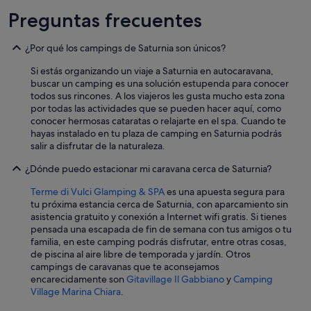
t
Preguntas frecuentes
i
s
w
¿Por qué los campings de Saturnia son únicos?
e
Si estás organizando un viaje a Saturnia en autocaravana,
l
buscar un camping es una solución estupenda para conocer
l
todos sus rincones. A los viajeros les gusta mucho esta zona
s
por todas las actividades que se pueden hacer aquí, como
h
conocer hermosas cataratas o relajarte en el spa. Cuando te
a
hayas instalado en tu plaza de camping en Saturnia podrás
d
salir a disfrutar de la naturaleza.
e
d
¿Dónde puedo estacionar mi caravana cerca de Saturnia?
r
i
Terme di Vulci Glamping & SPA
es una apuesta segura para
g
tu próxima estancia cerca de Saturnia, con aparcamiento sin
h
asistencia gratuito y conexión a Internet wifi gratis. Si tienes
t
pensada una escapada de fin de semana con tus amigos o tu
b
familia, en este camping podrás disfrutar, entre otras cosas,
y
de piscina al aire libre de temporada y jardín. Otros
a
campings de caravanas que te aconsejamos
b
encarecidamente son
Gitavillage Il Gabbiano
y
Camping
e
Village Marina Chiara
.
a
u