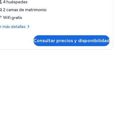
ienda
4 huéspedes
ite
2 camas de matrimonio
Wifi gratis
ás
r más detalles
talles
Consultar precios y disponibilidad
enda
te
n banco de madera y una mesa con sillas.