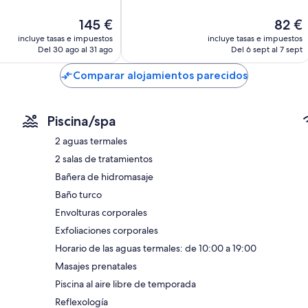
,
Impresionante,
El
El
145 €
82 €
ios
59 comentarios
precio
precio
incluye tasas e impuestos
incluye tasas e impuestos
actual
actual
Del 30 ago al 31 ago
Del 6 sept al 7 sept
es
es
de
de
Comparar alojamientos parecidos
145 €
82 €
Piscina/spa
2 aguas termales
2 salas de tratamientos
Bañera de hidromasaje
Baño turco
Envolturas corporales
Exfoliaciones corporales
Horario de las aguas termales: de 10:00 a 19:00
Masajes prenatales
Piscina al aire libre de temporada
Reflexología