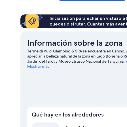
económica
Inicia sesión para echar un vistazo a
puedes disfrutar. Cuantas más aven
Información sobre la zona
Terme di Vulci Glamping & SPA se encuentra en Canino. 
apreciar la belleza natural de la zona en Lago Bolsena o
Jardín del Tarot y Museo Etrusco Nacional de Tarquinia.
Mostrar más
Ver más campings de autocaravanas en Canino
Qué hay en los alrededores