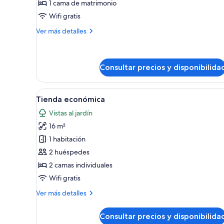
Tienda
1 cama de matrimonio
Confort
Wifi gratis
Más
Ver más detalles
detalles
de
Tienda
Confort
Consultar precios y disponibilida
Abrir
Una carpa con dos camas, un ce
5
Tienda económica
todas
Vistas al jardín
las
16 m²
fotos
de
1 habitación
Tienda
2 huéspedes
económica
2 camas individuales
Wifi gratis
Más
Ver más detalles
detalles
de
Consultar precios y disponibilida
Tienda