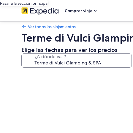
Pasar a la sección principal
Comprar viaje
Ver todos los alojamientos
Terme di Vulci Glampi
Elige las fechas para ver los precios
¿A dónde vas?
Galería
de
imágenes
de
Terme
di
Vulci