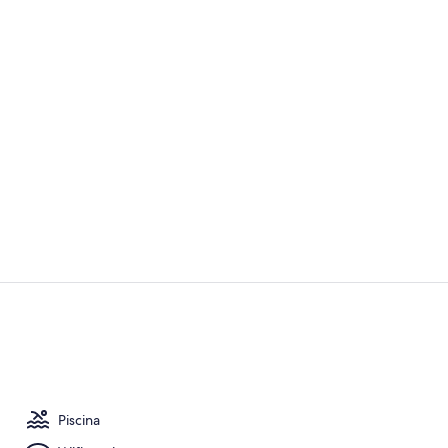
Tienda Confor
Tienda Elite 
Piscina