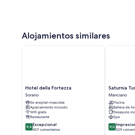
Alojamientos similares
Hotel della Fortezza
Saturnia Tusc
Hotel
Saturnia
Hotel della Fortezza
Saturnia Tu
della
Tuscany
Sorano
Manciano
Fortezza
Hotel
Se aceptan mascotas
Piscina
Sorano
Manciano
Aparcamiento incluido
Bañera de hi
Wifi gratis
Desayuno inc
Restaurante
Spa
9.4
9.0
Excepcional
Impresio
9,4
9,0
sobre
sobre
407 comentarios
329 coment
10,
10,