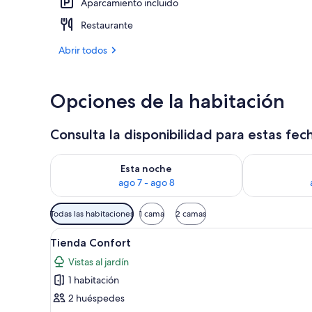
Aparcamiento incluido
Vista aérea
Restaurante
Abrir todos
Opciones de la habitación
Consulta la disponibilidad para estas fec
Consulta la disponibilidad para esta noche, ago 7 - 
Consulta la d
Esta noche
ago 7 - ago 8
Filtros
Todas las habitaciones
1 cama
2 camas
disponibles
Abrir
Una habitación con carpa, una
para
8
Tienda Confort
todas
las
Vistas al jardín
las
habitaciones
1 habitación
fotos
de
2 huéspedes