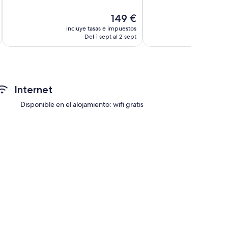
Muy
Muy
El
149 €
bueno,
bueno,
precio
118 comentarios
54 comentarios
incluye tasas e impuestos
incluye
actual
Del 1 sept al 2 sept
D
es
de
149 €
Internet
Disponible en el alojamiento: wifi gratis