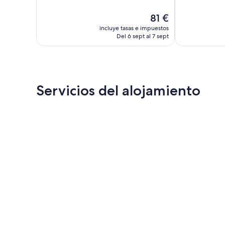
Excepcional,
Impresionante
El
81 €
407 comentarios
329 comentar
precio
incluye tasas e impuestos
actual
Del 6 sept al 7 sept
es
de
81 €
Servicios del alojamiento