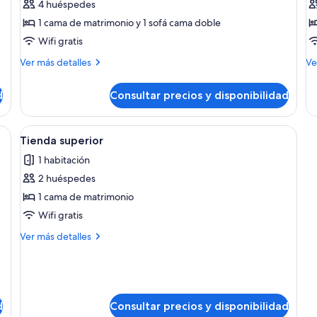
Tienda
T
4 huéspedes
Deluxe
El
1 cama de matrimonio y 1 sofá cama doble
Wifi gratis
Más
M
Ver más detalles
Ve
detalles
de
de
de
d
Consultar precios y disponibilidad
Tienda
Ti
Deluxe
Eli
sto colgante y un espejo circular.
Abrir
Una habitación con carpa, una cama, u
4
Tienda superior
todas
1 habitación
las
2 huéspedes
fotos
de
1 cama de matrimonio
Tienda
Wifi gratis
superior
Más
Ver más detalles
detalles
de
Tienda
superior
d
Consultar precios y disponibilidad