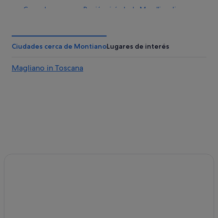
Casas de campo en Región vinícola de Morellino di
Scansano
Talamone hoteles
Ciudades cerca de Montiano
Lugares de interés
Casas en árboles en Grosseto
Scansano hoteles
Magliano in Toscana
Alberese hoteles
Hoteles con piscina en Grosseto
Campings de caravanas en Grosseto
Hoteles para ir de compras en Grosseto
Saline Sadun hoteles
Hoteles con gimnasio en Grosseto
Villas en Grosseto
Marsiliana hoteles
Independent hoteles en Grosseto
Hoteles para familias en Grosseto