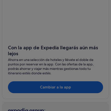
Hoteles con spa en Grosseto
Hoteles con bar en Grosseto
Grosseto hoteles
Hoteles baratos en Grosseto
Hoteles históricos en Grosseto
Saline Breschi hoteles
Con la app de Expedia llegarás aún más
Hoteles en la playa en Grosseto
lejos
Fonte Blanda hoteles
Ahorra en una selección de hoteles y llévate el doble de
Albinia hoteles
puntos por reservar en la app. Con las ofertas de la app,
podrás ahorrar y viajar más mientras gestionas todo tu
Hoteles cerca de Baccarini
itinerario estés donde estés.
Magliano in Toscana hoteles
Grosseto hoteles
Cambiar a la app
Casas rurales en Grosseto