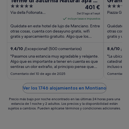
Terme di Saturnia Natural Spa &
Grand H
5
El
4
Golf Resort - The Leading Hotels
401 €
out
precio
out
Via della Follonata
Piazza Giobe
of the World
Del 31 ago al 1 sept
Manciano GR
GR
of
es
of
incluye tasas e impuestos
5
de
5
Quédate en este hotel de lujo de Manciano. Entre
Quédate en 
401 €
otras cosas, cuenta con desayuno gratis, wifi
otras cosas,
gratis y aparcamiento gratuito. Algo que los
por
gratis y un 
huéspedes destacan ...
que los hués
noche
del
9,4
/
10
¡Excepcional! (500 comentarios)
8,6
/
10
¡Exc
31
"Pasamos una estancia muy agradable y relajante.
"La ubicació
ago
Algo que es importante a tener en cuenta es que
catedral y t
sentiras un olor extraño, al principio pense que
al
incluso si ne
era de la propiedad pero es el azufre de las
servicios el
1
Comentario del 10 de ago de 2025
Comentario d
termas, seria algo bueno que te lo comuniquen
sept
para que no te lleves un disgusto pensando que
es por otra cosa. ..."
Ver los 1746 alojamientos en Montiano
Precio más bajo por noche encontrado en las últimas 24 horas para una
estancia de 1 noche y 2 adultos. Los precios y la disponibilidad están
sujetos a cambios. Pueden aplicarse términos y condiciones adicionales.