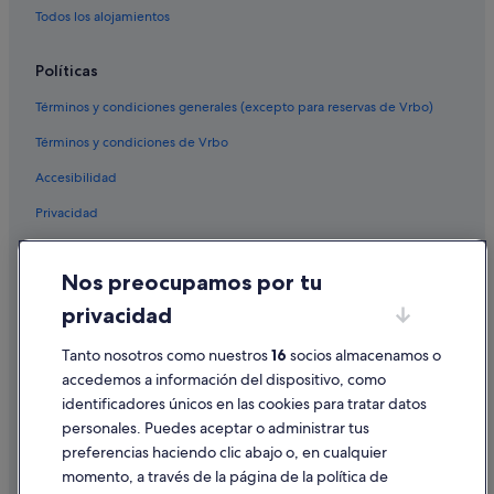
Todos los alojamientos
Políticas
Términos y condiciones generales (excepto para reservas de Vrbo)
Términos y condiciones de Vrbo
Accesibilidad
Privacidad
Cookies
Nos preocupamos por tu
Condiciones de uso
privacidad
Información legal/contacto
Tanto nosotros como nuestros
16
socios almacenamos o
Pautas sobre el contenido y cómo denunciar contenido
accedemos a información del dispositivo, como
identificadores únicos en las cookies para tratar datos
Ayuda
personales. Puedes aceptar o administrar tus
Ayuda
preferencias haciendo clic abajo o, en cualquier
momento, a través de la página de la política de
Cancelar un vuelo