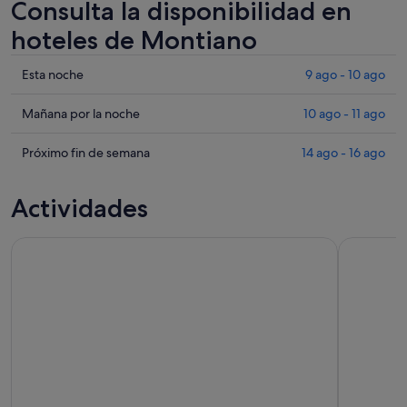
Consulta la disponibilidad en
hoteles de Montiano
Comprueba
Esta noche
9 ago - 10 ago
los
precios
Comprueba
Mañana por la noche
10 ago - 11 ago
en
los
Montiano
precios
Comprueba
Próximo fin de semana
14 ago - 16 ago
para
en
los
esta
Montiano
precios
Actividades
noche,
para
en
9
mañana
Montiano
Picnic Natural Maliosa
Porto Sant
ago
por
para
-
la
el
10
noche,
próximo
ago
10
fin
ago
de
-
semana,
11
14
ago
ago
-