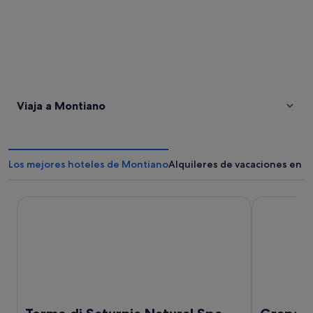
Viaja a Montiano
Los mejores hoteles de Montiano
Alquileres de vacaciones en 
Terme di Saturnia Natural Spa & Golf Resort - The Leading
Grand Hotel