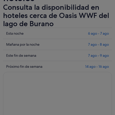
Consulta la disponibilidad en
hoteles cerca de Oasis WWF del
lago de Burano
Comprueba
Esta noche
6 ago - 7 ago
los
precios
Comprueba
Mañana por la noche
7 ago - 8 ago
cerca
los
de
precios
Comprueba
Este fin de semana
7 ago - 9 ago
Oasis
cerca
los
WWF
de
precios
Comprueba
Próximo fin de semana
14 ago - 16 ago
del
Oasis
cerca
los
lago
WWF
de
precios
de
del
Oasis
cerca
Burano
lago
WWF
de
para
de
del
Oasis
esta
Burano
lago
WWF
noche,
para
de
del
6
mañana
Burano
lago
ago
por
para