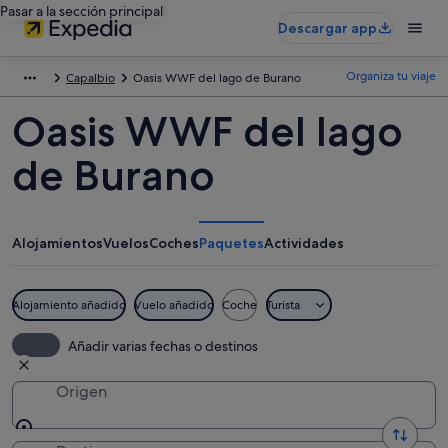
Pasar a la sección principal
Descargar app
Organiza tu viaje
Capalbio
Oasis WWF del lago de Burano
Oasis WWF del lago
de Burano
Alojamientos
Vuelos
Coches
Paquetes
Actividades
Alojamiento añadido
Vuelo añadido
Coche
Turista
Añadir varias fechas o destinos
Origen