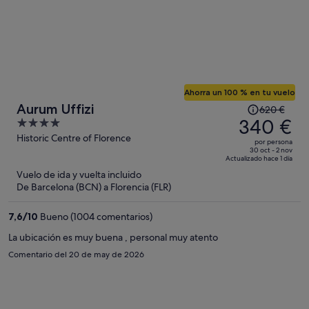
Ahorra un 100 % en tu vuelo
El
Aurum Uffizi
620 €
precio
340 €
4
era
out
Historic Centre of Florence
por persona
de
of
30 oct - 2 nov
Actualizado hace 1 día
620 €,
5
Vuelo de ida y vuelta incluido
ahora
De Barcelona (BCN) a Florencia (FLR)
es
de
7,6
/
10
Bueno (1004 comentarios)
340 €
por
La ubicación es muy buena , personal muy atento
persona
Comentario del 20 de may de 2026