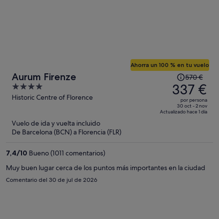
Ahorra un 100 % en tu vuelo
El
Aurum Firenze
570 €
precio
337 €
4
era
out
Historic Centre of Florence
por persona
de
of
30 oct - 2 nov
Actualizado hace 1 día
570 €,
5
Vuelo de ida y vuelta incluido
ahora
De Barcelona (BCN) a Florencia (FLR)
es
de
7,4
/
10
Bueno (1011 comentarios)
337 €
por
Muy buen lugar cerca de los puntos más importantes en la ciudad
persona
Comentario del 30 de jul de 2026