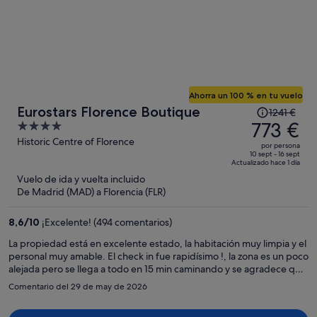
Ahorra un 100 % en tu vuelo
El
Eurostars Florence Boutique
1241 €
precio
773 €
4
era
out
Historic Centre of Florence
por persona
de
of
10 sept - 16 sept
Actualizado hace 1 día
1241 €,
5
Vuelo de ida y vuelta incluido
ahora
De Madrid (MAD) a Florencia (FLR)
es
de
8,6
/
10
¡Excelente! (494 comentarios)
773 €
por
La propiedad está en excelente estado, la habitación muy limpia y el
personal muy amable. El check in fue rapidísimo !, la zona es un poco
persona
alejada pero se llega a todo en 15 min caminando y se agradece que
no esté lleno de turistas y sea más tranquilo. Gracias!, volveré!
Comentario del 29 de may de 2026