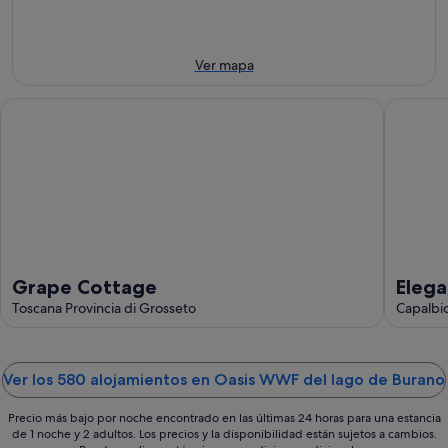
de
-
la
este
Burano
7
noche,
fin
para
ago
7
de
el
Ver mapa
ago
semana,
próximo
-
7
fin
Grape Cottage
Elegant v
8
ago
de
ago
-
semana,
9
14
ago
ago
-
16
ago
Grape Cottage
Elega
Toscana Provincia di Grosseto
Capal
Capalbio
Ver los 580 alojamientos en Oasis WWF del lago de Burano
Precio más bajo por noche encontrado en las últimas 24 horas para una estancia
de 1 noche y 2 adultos. Los precios y la disponibilidad están sujetos a cambios.