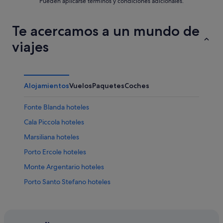
Pueden aplicarse términos y condiciones adicionales.
Te acercamos a un mundo de
viajes
Alojamientos
Vuelos
Paquetes
Coches
Fonte Blanda hoteles
Cala Piccola hoteles
Marsiliana hoteles
Porto Ercole hoteles
Monte Argentario hoteles
Porto Santo Stefano hoteles
Saline Breschi hoteles
Hoteles cerca de Librería Paoline