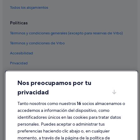
Todos los alojamientos
Políticas
Términos y condiciones generales (excepto para reservas de Vrbo)
Términos y condiciones de Vrbo
Accesibilidad
Privacidad
Cookies
Nos preocupamos por tu
Condiciones de uso
privacidad
Información legal/contacto
Tanto nosotros como nuestros
16
socios almacenamos o
Pautas sobre el contenido y cómo denunciar contenido
accedemos a información del dispositivo, como
identificadores únicos en las cookies para tratar datos
Ayuda
personales. Puedes aceptar o administrar tus
Ayuda
preferencias haciendo clic abajo o, en cualquier
momento, a través de la página de la política de
Cancelar un vuelo