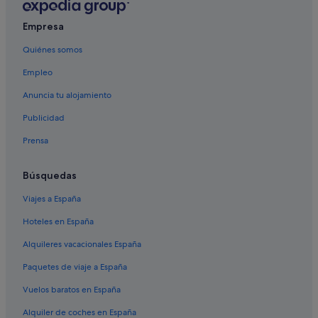
Albinia hoteles
Borgo Carige hoteles
Empresa
Casas privadas de vacaciones en Porto Santo Stefano
Quiénes somos
Hoteles cerca de Reserva Natural Duna Feniglia
Empleo
Orbetello hoteles
Anuncia tu alojamiento
Manciano hoteles
Publicidad
Magliano in Toscana hoteles
Prensa
Montemerano hoteles
Capalbio hoteles
Búsquedas
Hoteles cerca de Bodega Maremma Vigna Mia
Viajes a España
Saline Sadun hoteles
Hoteles en España
Ansedonia hoteles
Alquileres vacacionales España
Talamone hoteles
Paquetes de viaje a España
Residences en Porto Santo Stefano
Vuelos baratos en España
Hoteles cerca de Jardín del Tarot
Alquiler de coches en España