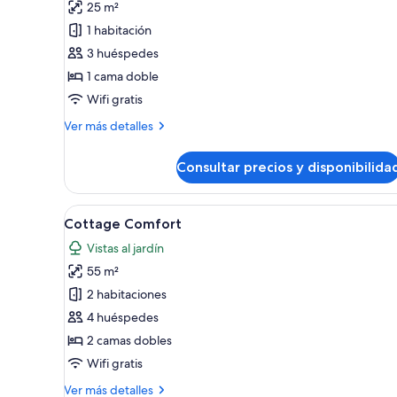
25 m²
Standard
1 habitación
Room
3 huéspedes
1 cama doble
Wifi gratis
Más
Ver más detalles
detalles
de
Consultar precios y disponibilida
Standard
Room
Abrir
Una habitación con cama, una m
5
Cottage Comfort
todas
Vistas al jardín
las
55 m²
fotos
de
2 habitaciones
Cottage
4 huéspedes
Comfort
2 camas dobles
Wifi gratis
Más
Ver más detalles