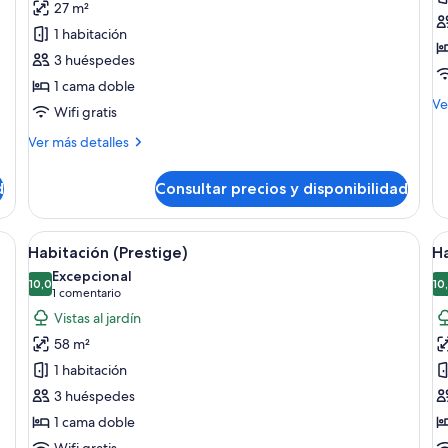
27 m²
Habitación
C
1 habitación
superior
S
3 huéspedes
1 cama doble
M
Ve
Wifi gratis
de
de
Más
Ver más detalles
Co
detalles
Sm
de
d
Consultar precios y disponibilidad
Habitación
superior
esa y sillas, una zona de cocina y un ventanal con cortinas.
Abrir
Amplia sala de estar con techo de made
A
4
Habitación (Prestige)
Ha
todas
t
Excepcional
las
10,0
la
10
10,0 de 10
(1 comentario)
1 comentario
fotos
f
Vistas al jardín
de
d
58 m²
Habitación
H
1 habitación
(Prestige)
D
3 huéspedes
1 cama doble
Wifi gratis