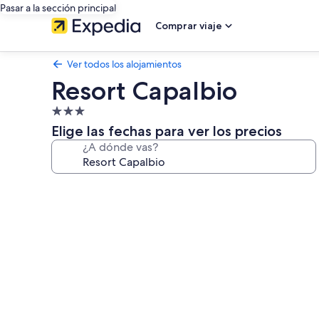
Pasar a la sección principal
Comprar viaje
Ver todos los alojamientos
Resort Capalbio
Alojamiento
de
Elige las fechas para ver los precios
3.0 estrellas
¿A dónde vas?
Galería
de
imágenes
de
Resort
Capalbio