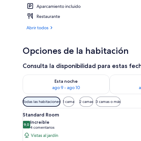
Aparcamiento incluido
Recepción
Restaurante
Abrir todos
Opciones de la habitación
Consulta la disponibilidad para estas fec
Consulta la disponibilidad para esta noche, ago 9 - 
Consulta la d
Esta noche
ago 9 - ago 10
a
Filtros
Todas las habitaciones
1 cama
2 camas
3 camas o más
disponibles
Abrir
Un dormitorio con cama, mesita 
para
4
Standard Room
todas
las
Increíble
las
9,0
habitaciones
9,0 de 10
(4 comentarios)
4 comentarios
fotos
Vistas al jardín
de