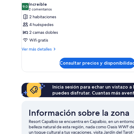
todas
Increíble
las
9,0
9,0 de 10
(2 comentarios)
2 comentarios
fotos
2 habitaciones
de
4 huéspedes
Cottage
2 camas dobles
Club
Wifi gratis
2
Más
Ver más detalles
detalles
de
Consultar precios y disponibilida
Cottage
Club
2
Inicia sesión para echar un vistazo a
puedes disfrutar. Cuantas más aven
Información sobre la zona
Resort Capalbio se encuentra en Capalbio, en un entorno r
belleza natural de esta región, nada como Oasis WWF del
un toque cultural a tus vacaciones, visita Jardín del Ta