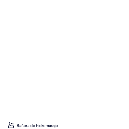
Una piscina a
Recepción
Bañera de hidromasaje