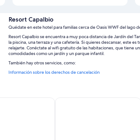
Resort Capalbio
Quédate en este hotel para familias cerca de Oasis WWF del lago 
Resort Capalbio se encuentra a muy poca distancia de Jardín del Tarot
la piscina, una terraza y una cafetería. Si quieres descansar, este e
relajarte. Conéctate al wifi gratuito de las habitaciones, que tien
comodidades como un jardín y un parque infantil.
También hay otros servicios, como:
Información sobre los derechos de cancelación
Una piscina al aire libre de temporada con tumbonas y sombrilla
Aparcamiento gratis
Desayuno bufé (de pago), bicicletas de alquiler y 2 pistas de tenis
Servicio de traslado desde la estación de trenes, una caja fuer
arine Leopoldo II
Fattoria La Principina Hotel & Congre
Características de la habitación
Todas las habitaciones cuentan con muebles diferentes y disponen de
acondicionado, además de comodidades como wifi gratis y cajas fue
Además, otros servicios que encontrarás incluyen los siguientes: