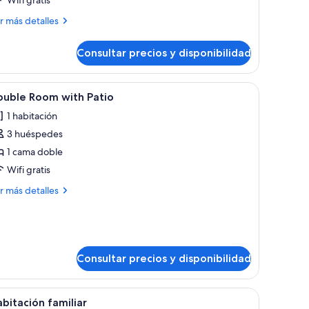
ás
r más detalles
talles
Consultar precios y disponibilidad
bitación
luxe
de madera, un sofá y un televisor.
brir
Una habitación de hotel con una cama, una mes
5
ouble Room with Patio
odas
1 habitación
s
3 huéspedes
otos
e
1 cama doble
ouble
Wifi gratis
oom
ás
r más detalles
ith
talles
atio
uble
oom
th
Consultar precios y disponibilidad
tio
umas, caja fuerte, cortinas opacas y wifi gratis
brir
Un dormitorio con una cama, una mesita de noc
1
bitación familiar