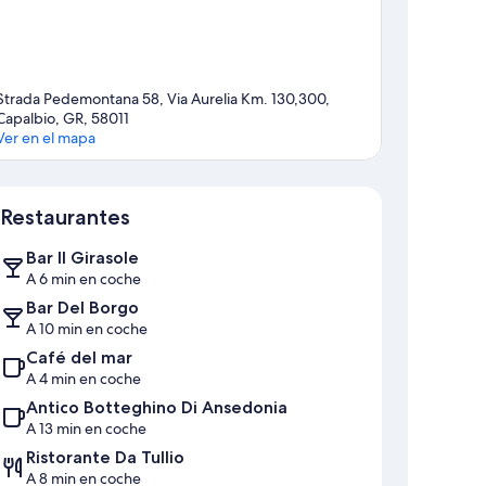
Strada Pedemontana 58, Via Aurelia Km. 130,300,
Capalbio, GR, 58011
Ver en el mapa
Mapa
Restaurantes
Bar Il Girasole
A 6 min en coche
Bar Del Borgo
A 10 min en coche
Café del mar
A 4 min en coche
Antico Botteghino Di Ansedonia
A 13 min en coche
Ristorante Da Tullio
A 8 min en coche