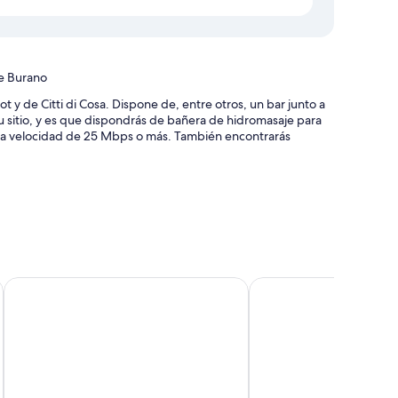
de Burano
 y de Citti di Cosa. Dispone de, entre otros, un bar junto a
s tu sitio, y es que dispondrás de bañera de hidromasaje para
e una velocidad de 25 Mbps o más. También encontrarás
s
 al aire libre
te en recepción y una sala de ordenadores
ss
Resort Locanda Rossa
Grand Hotel Impero - W
 características entre las que se incluyen aire
rtes.