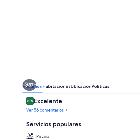
87+
Resumen
Habitaciones
Ubicación
Políticas
Comentarios
Excelente
8,6
8,6 de 10
Ver 56 comentarios
Servicios populares
Piscina