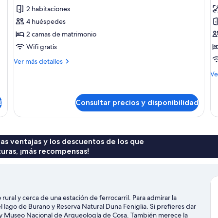
todas
t
2 habitaciones
las
la
4 huéspedes
fotos
f
de
d
2 camas de matrimonio
New
H
Wifi gratis
Cottage
fa
Más
Ver más detalles
Comfort
detalles
M
Ve
de
de
New
de
Cottage
Ha
d
Consultar precios y disponibilidad
Comfort
fam
 las ventajas y los descuentos de los que
turas, ¡más recompensas!
ural y cerca de una estación de ferrocarril. Para admirar la
 lago de Burano y Reserva Natural Duna Feniglia. Si prefieres dar
rot y Museo Nacional de Arqueología de Cosa. También merece la