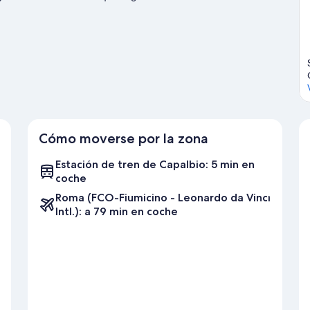
e tiempo para visitar las bodegas de la zona, o ve en busca de
clismo de montaña en las inmediaciones.
Ver guía de viaje de
Cómo moverse por la zona
Estación de tren de Capalbio: 5 min en
coche
Roma (FCO-Fiumicino - Leonardo da Vinci
Intl.): a 79 min en coche