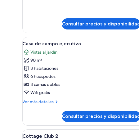
detalles
de
Cottage
Comfort
Consultar precios y disponibilida
Abrir
Una cocina con vigas de madera,
5
Casa de campo ejecutiva
todas
Vistas al jardín
las
90 m²
fotos
de
3 habitaciones
Casa
6 huéspedes
de
3 camas dobles
campo
Wifi gratis
ejecutiva
Más
Ver más detalles
detalles
de
Consultar precios y disponibilida
Casa
de
campo
Abrir
Cottage Club 2 | Edredones de p
5
ejecutiva
Cottage Club 2