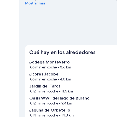
pena acercarse a Citti di Cosa y Catedral. Reserva algo d
Mostrar más
aventuras al aire libre realizando actividades como el ci
Capalbio
Qué hay en los alrededores
Bodega Monteverro
A 6 min en coche
- 3.6 km
Licores Jacobelli
A 6 min en coche
- 4.0 km
Jardín del Tarot
A 12 min en coche
- 11.5 km
Oasis WWF del lago de Burano
A 12 min en coche
- 9.4 km
Laguna de Orbetello
A 14 min en coche
- 14.0 km