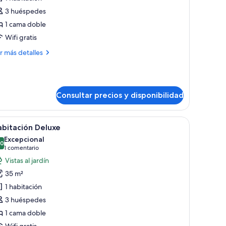
ottage
3 huéspedes
mart
1 cama doble
Wifi gratis
ás
r más detalles
talles
ttage
art
Consultar precios y disponibilidad
ra alta, un sofá con cojines de colores, una mesa de centro de vidrio y un b
brir
Un dormitorio con una cama grande, un escrit
4
bitación Deluxe
odas
Excepcional
s
,0
10,0 de 10
(1 comentario)
1 comentario
otos
Vistas al jardín
e
35 m²
abitación
1 habitación
eluxe
3 huéspedes
1 cama doble
Wifi gratis