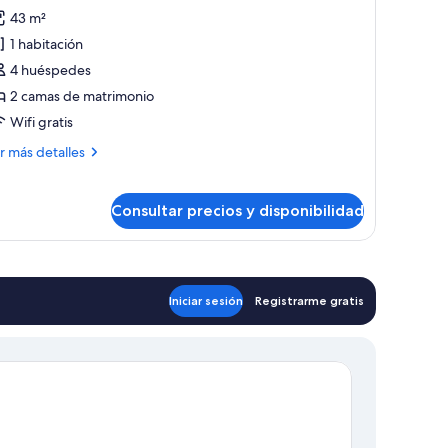
odas
43 m²
s
1 habitación
otos
e
4 huéspedes
abitación
2 camas de matrimonio
miliar
Wifi gratis
ás
r más detalles
talles
bitación
Consultar precios y disponibilidad
iliar
Iniciar sesión
Registrarme gratis