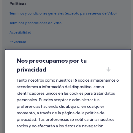
Políticas
Términos y condiciones generales (excepto para reservas de Vrbo)
Términos y condiciones de Vrbo
Accesibilidad
Privacidad
Cookies
Nos preocupamos por tu
Condiciones de uso
privacidad
Información legal/contacto
Tanto nosotros como nuestros
16
socios almacenamos o
Pautas sobre el contenido y cómo denunciar contenido
accedemos a información del dispositivo, como
identificadores únicos en las cookies para tratar datos
Ayuda
personales. Puedes aceptar o administrar tus
Ayuda
preferencias haciendo clic abajo o, en cualquier
momento, a través de la página de la política de
Cancelar un vuelo
privacidad. Tus preferencias se notificarán a nuestros
Cancelar una reserva de hotel o de un alquiler vacacional
socios y no afectarán a los datos de navegación.
Plazos de reembolso