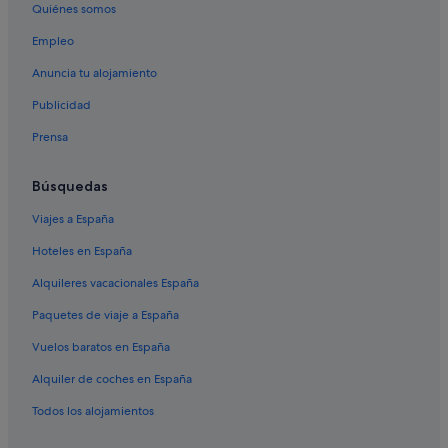
Albinia hoteles
Quiénes somos
Marsiliana hoteles
Empleo
Porto Ercole hoteles
Anuncia tu alojamiento
Borgo Carige hoteles
Publicidad
Ansedonia hoteles
Prensa
Fonte Blanda hoteles
Casas privadas de vacaciones en Porto Santo Stefano
Búsquedas
Hoteles cerca de Jardín del Tarot
Viajes a España
Magliano in Toscana hoteles
Hoteles en España
Monte Argentario hoteles
Alquileres vacacionales España
Capalbio hoteles
Paquetes de viaje a España
Hoteles cerca de Bodega Maremma Vigna Mia
Vuelos baratos en España
Alquiler de coches en España
Todos los alojamientos