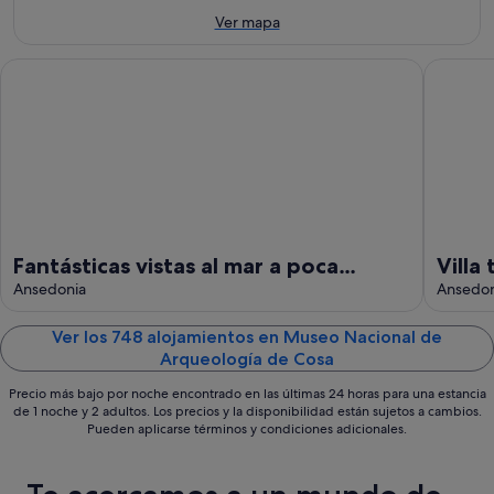
ago
7
de
el
Ver mapa
ago
semana,
próximo
-
7
fin
Fantásticas vistas al mar a poca distancia a pie de playa piscina 
Villa tos
8
ago
de
ago
-
semana,
9
14
ago
ago
-
16
ago
Fantásticas vistas al mar a poca
Villa
distancia a pie de playa piscina
Ansedonia
Ansedon
privada villa familiar
Ver los 748 alojamientos en Museo Nacional de
Arqueología de Cosa
Precio más bajo por noche encontrado en las últimas 24 horas para una estancia
de 1 noche y 2 adultos. Los precios y la disponibilidad están sujetos a cambios.
Pueden aplicarse términos y condiciones adicionales.