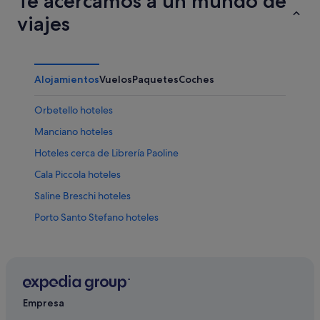
Te acercamos a un mundo de
viajes
Alojamientos
Vuelos
Paquetes
Coches
Orbetello hoteles
Manciano hoteles
Hoteles cerca de Librería Paoline
Cala Piccola hoteles
Saline Breschi hoteles
Porto Santo Stefano hoteles
Saline Sadun hoteles
Hoteles cerca de Reserva Natural Duna Feniglia
Residences en Porto Santo Stefano
Talamone hoteles
Empresa