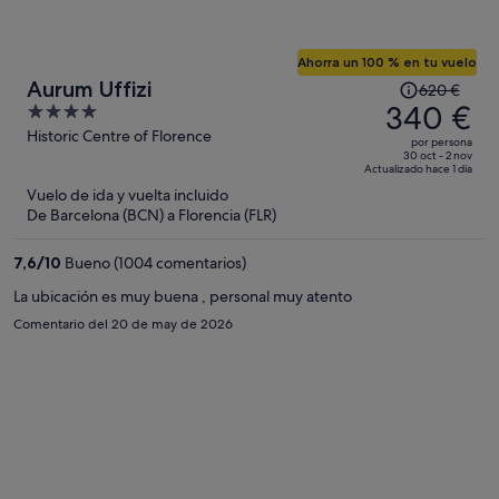
Ahorra un 100 % en tu vuelo
El
Aurum Uffizi
620 €
precio
340 €
4
era
out
Historic Centre of Florence
por persona
de
of
30 oct - 2 nov
Actualizado hace 1 día
620 €,
5
Vuelo de ida y vuelta incluido
ahora
De Barcelona (BCN) a Florencia (FLR)
es
de
7,6
/
10
Bueno (1004 comentarios)
340 €
por
La ubicación es muy buena , personal muy atento
persona
Comentario del 20 de may de 2026