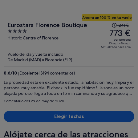
Ahorra un 100 % en tu vuelo
El
Eurostars Florence Boutique
1241 €
precio
773 €
4
era
out
Historic Centre of Florence
por persona
de
of
10 sept - 16 sept
Actualizado hace 1 día
1241 €,
5
Vuelo de ida y vuelta incluido
ahora
De Madrid (MAD) a Florencia (FLR)
es
de
8,6
/
10
¡Excelente! (494 comentarios)
773 €
por
La propiedad está en excelente estado, la habitación muy limpia y el
personal muy amable. El check in fue rapidísimo !, la zona es un poco
persona
alejada pero se llega a todo en 15 min caminando y se agradece que
no esté lleno de turistas y sea más tranquilo. Gracias!, volveré!
Comentario del 29 de may de 2026
Elegir fechas
Alójate cerca de las atracciones