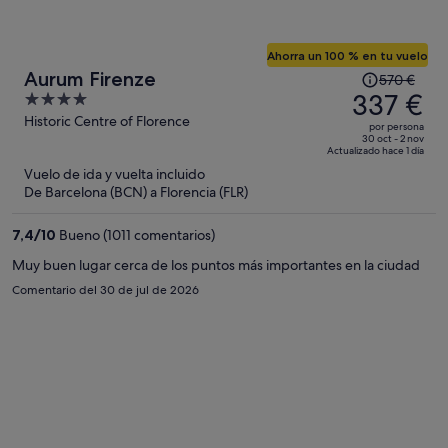
Ahorra un 100 % en tu vuelo
El
Aurum Firenze
570 €
precio
337 €
4
era
out
Historic Centre of Florence
por persona
de
of
30 oct - 2 nov
Actualizado hace 1 día
570 €,
5
Vuelo de ida y vuelta incluido
ahora
De Barcelona (BCN) a Florencia (FLR)
es
de
7,4
/
10
Bueno (1011 comentarios)
337 €
por
Muy buen lugar cerca de los puntos más importantes en la ciudad
persona
Comentario del 30 de jul de 2026