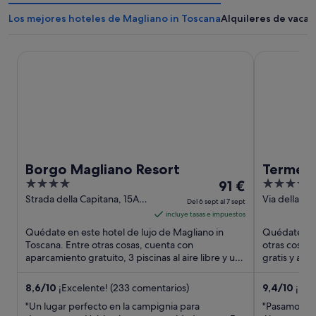
Los mejores hoteles de Magliano in Toscana
Alquileres de vacac
Borgo Magliano Resort
Terme di Sat
Borgo Magliano Resort
Terme d
4
El
5
91 €
Golf Re
out
precio
out
Strada della Capitana, 15A
Via della Fol
of the 
Del 6 sept al 7 sept
Magliano in Toscana GR
Manciano G
of
es
of
incluye tasas e impuestos
5
de
5
Quédate en este hotel de lujo de Magliano in
Quédate en 
91 €
Toscana. Entre otras cosas, cuenta con
otras cosas,
aparcamiento gratuito, 3 piscinas al aire libre y un
por
gratis y apa
jardín. Dos atracciones ...
huéspedes d
noche
del
8,6
/
10
¡Excelente! (233 comentarios)
9,4
/
10
¡Exc
6
"Un lugar perfecto en la campignia para
"Pasamos un