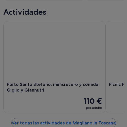
Actividades
Porto Santo Stefano: minicrucero y comida Giglio y Giannut
Picnic Nat
Porto Santo Stefano: minicrucero y comida
Picnic N
Giglio y Giannutri
110 €
por adulto
Ver todas las actividades de Magliano in Toscana