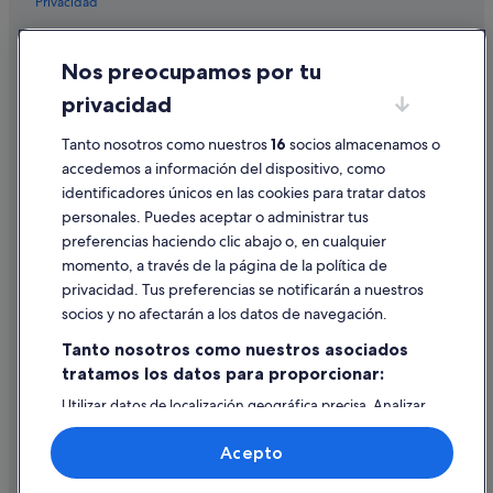
Privacidad
Cookies
Nos preocupamos por tu
Condiciones de uso
privacidad
Información legal/contacto
Pautas sobre el contenido y cómo denunciar contenido
Tanto nosotros como nuestros
16
socios almacenamos o
accedemos a información del dispositivo, como
identificadores únicos en las cookies para tratar datos
Ayuda
personales. Puedes aceptar o administrar tus
Ayuda
preferencias haciendo clic abajo o, en cualquier
momento, a través de la página de la política de
Cancelar un vuelo
privacidad. Tus preferencias se notificarán a nuestros
Cancelar una reserva de hotel o de un alquiler vacacional
socios y no afectarán a los datos de navegación.
Plazos de reembolso
Tanto nosotros como nuestros asociados
tratamos los datos para proporcionar:
Utilizar un cupón de Expedia
Utilizar datos de localización geográfica precisa. Analizar
Documentos para viajes internacionales
activamente las características del dispositivo para su
identificación. Almacenar la información en un dispositivo
Acepto
y/o acceder a ella. Publicidad y contenido personalizados,
medición de publicidad y contenido, investigación de