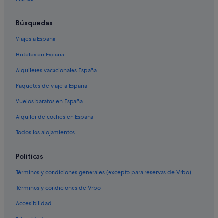
Fonte Blanda hoteles
Orbetello hoteles
Búsquedas
Saline Sadun hoteles
Viajes a España
Hoteles de golf en Saturnia
Hoteles en España
Manciano hoteles
Alquileres vacacionales España
Paquetes de viaje a España
Vuelos baratos en España
Alquiler de coches en España
Todos los alojamientos
Políticas
Términos y condiciones generales (excepto para reservas de Vrbo)
Términos y condiciones de Vrbo
Accesibilidad