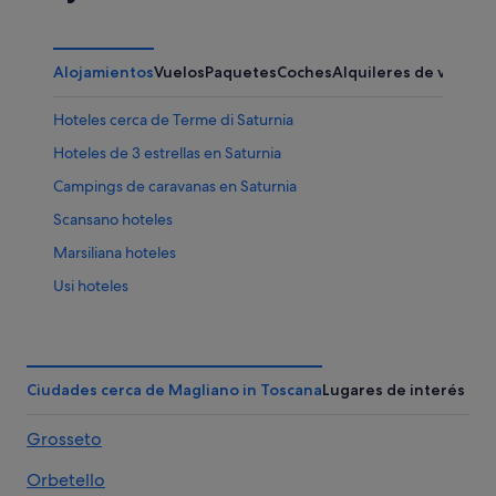
Alojamientos
Vuelos
Paquetes
Coches
Alquileres de vacaci
Hoteles cerca de Terme di Saturnia
Hoteles de 3 estrellas en Saturnia
Campings de caravanas en Saturnia
Scansano hoteles
Marsiliana hoteles
Usi hoteles
Hoteles de 4 estrellas en Saturnia
B&B en Poggio Murella
Apartamentos en Saturnia
Ciudades cerca de Magliano in Toscana
Lugares de interés
B&B en Saturnia
Grosseto
Hoteles baratos en Grosseto
Orbetello
Magliano in Toscana hoteles