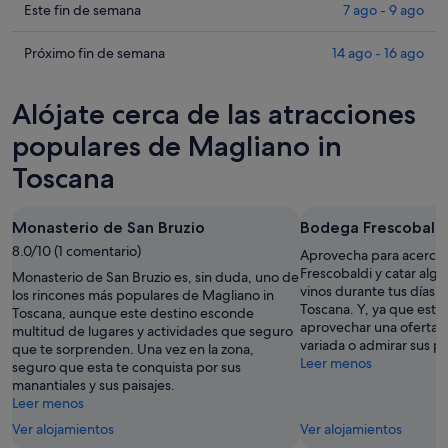
Magliano
precios
Comprueba
Este fin de semana
7 ago - 9 ago
in
en
los
Toscana
Magliano
precios
Comprueba
Próximo fin de semana
14 ago - 16 ago
para
in
en
los
esta
Toscana
Magliano
precios
Alójate cerca de las atracciones
noche,
para
in
en
6
mañana
Toscana
Magliano
populares de Magliano in
ago
por
para
in
Toscana
-
la
este
Toscana
7
noche,
fin
para
ago
7
de
el
Monasterio de San Bruzio
Bodega Frescobald
ago
semana,
próximo
8.0/10 (1 comentario)
Aprovecha para acerca
-
7
fin
Frescobaldi y catar alg
Monasterio de San Bruzio es, sin duda, uno de
8
ago
de
vinos durante tus días 
los rincones más populares de Magliano in
ago
-
semana,
Toscana. Y, ya que está
Toscana, aunque este destino esconde
9
14
aprovechar una oferta d
multitud de lugares y actividades que seguro
ago
variada o admirar sus pa
ago
que te sorprenden. Una vez en la zona,
Leer menos
seguro que esta te conquista por sus
-
manantiales y sus paisajes.
16
Leer menos
ago
Ver alojamientos
Ver alojamientos