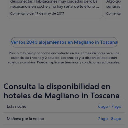
sept
desconectar. Habitaciones muy cuidadas pero Es
Algo que es
necesario ir en coche y no hay señal de teléfono ni
al
sentiras un 
WiFi en las habitaciones."
era de la pr
7
Comentario del 17 de may de 2017
Comentario d
termas, ser
sept
para que no
es por otra c
Ver los 2843 alojamientos en Magliano in Toscana
Precio más bajo por noche encontrado en las últimas 24 horas para una
estancia de 1 noche y 2 adultos. Los precios y la disponibilidad están
sujetos a cambios. Pueden aplicarse términos y condiciones adicionales.
Consulta la disponibilidad en
hoteles de Magliano in Toscana
Comprueba
Esta noche
6 ago - 7 ago
los
precios
Comprueba
Mañana por la noche
7 ago - 8 ago
en
los