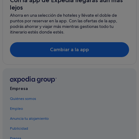
Con la app de Expedia llegarás aún más
lejos
Montemerano hoteles
Ahorra en una selección de hoteles y llévate el doble de
Alberese hoteles
puntos por reservar en la app. Con las ofertas de la app,
Talamone hoteles
podrás ahorrar y viajar más mientras gestionas todo tu
itinerario estés donde estés.
Casas en árboles en Grosseto
Hoteles cerca de Abadía de San Rabano
Cambiar a la app
Hoteles cerca de Librería Paoline
Ansedonia hoteles
Casas de campo en Región vinícola de Morellino di
Scansano
Hoteles de 5 estrellas en Saturnia
Empresa
Hoteles cerca de Cascadas del Molino
Quiénes somos
Hoteles con piscina en Grosseto
Empleo
Capalbio hoteles
Anuncia tu alojamiento
Hoteles con piscina en Saturnia
Publicidad
Borgo Carige hoteles
Prensa