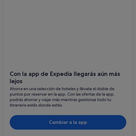
Hoteles de 4 estrellas en Saturnia
Hoteles de 5 estrellas en Saturnia
Campings de caravanas en Pitigliano
Hoteles de 3 estrellas en Pitigliano
Casas de campo en Región vinícola de Morellino di
Scansano
Apartamentos en Saturnia
Hoteles cerca de Cascadas del Molino
Con la app de Expedia llegarás aún más
Villas en Pitigliano
lejos
Pitigliano hoteles
Ahorra en una selección de hoteles y llévate el doble de
Semproniano hoteles
puntos por reservar en la app. Con las ofertas de la app,
podrás ahorrar y viajar más mientras gestionas todo tu
Poggi del Sasso hoteles
itinerario estés donde estés.
Hoteles que aceptan mascotas en Saturnia
Hoteles de golf en Saturnia
Cambiar a la app
Castel del Piano hoteles