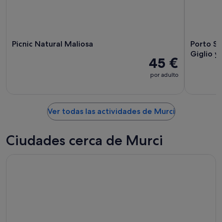
9
ago
ago
-
9
ago
Picnic Natural Maliosa
Porto Sa
Giglio y
45 €
por adulto
Ver todas las actividades de Murci
Ciudades cerca de Murci