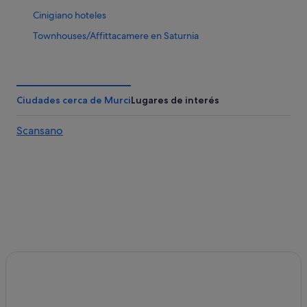
Cinigiano hoteles
Townhouses/Affittacamere en Saturnia
Hoteles cerca de Urgencias del Hospital de la
Misericordia
Hoteles con piscina en Pitigliano
Ciudades cerca de Murci
Lugares de interés
Hoteles cerca de Terme di Saturnia
Scansano
Magliano in Toscana hoteles
Campings de caravanas en Saturnia
B&B en Saturnia
Santa Fiora hoteles
Montemerano hoteles
Hoteles que aceptan mascotas en Pitigliano
Villas en Saturnia
Elmo hoteles
Usi hoteles