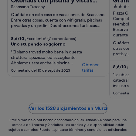
Ökohaus con piscina y vistas
Grand H
4
fantásticas
Scansano Tuscany
out
Piazza Giobe
Quédate en esta casa de vacaciones de Scansano.
GR
Completam
of
Entre otras cosas, cuenta con wifi gratis, piscinas
reembolsab
privadas y un jardín. Dos atracciones turísticas
5
Reserva aho
populares ...
durante la e
8,6
/
10
¡Excelente! (7 comentarios)
Quédate en 
Uno stupendo soggiorno
otras cosas,
"Ci siamo trovati molto bene in questa
gratis y un 
struttura, spaziosa, ed accogliente.
que los hués
Abbiamo usata anche la piscina
Obtener
8,6
/
10
¡Exc
perfetta"
tarifas
Comentario del 10 de sept de 2023
"La ubicació
catedral y t
incluso si ne
servicios el
Comentario d
Ver los 1528 alojamientos en Murci
Precio más bajo por noche encontrado en las últimas 24 horas para una
estancia de 1 noche y 2 adultos. Los precios y la disponibilidad están
sujetos a cambios. Pueden aplicarse términos y condiciones adicionales.