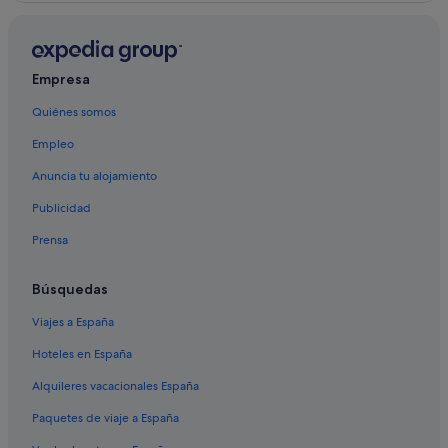
Scansano hoteles
Saturnia hoteles
Hoteles cerca de Parque de animales de monte Amiata
Empresa
Posadas en Saturnia
Quiénes somos
La Cava hoteles
Empleo
Marsiliana hoteles
Anuncia tu alojamiento
Hoteles de 3 estrellas en Saturnia
Publicidad
Manciano hoteles
Prensa
Hoteles con restaurante en Saturnia
Centros vacacionales en Pitigliano
Búsquedas
B&B en Poggio Murella
Viajes a España
Hoteles en España
Alquileres vacacionales España
Paquetes de viaje a España