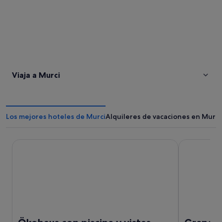
Viaja a Murci
Los mejores hoteles de Murci
Alquileres de vacaciones en Murci
Ökohaus con piscina y vistas fantásticas
Grand Hotel