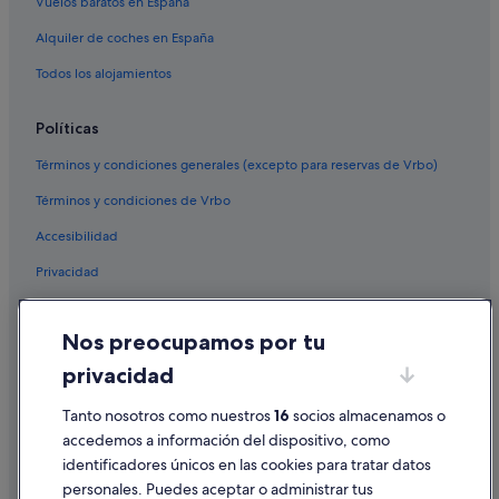
Vuelos baratos en España
Alquiler de coches en España
Todos los alojamientos
Políticas
Términos y condiciones generales (excepto para reservas de Vrbo)
Términos y condiciones de Vrbo
Accesibilidad
Privacidad
Cookies
Nos preocupamos por tu
Condiciones de uso
privacidad
Información legal/contacto
Tanto nosotros como nuestros
16
socios almacenamos o
Pautas sobre el contenido y cómo denunciar contenido
accedemos a información del dispositivo, como
identificadores únicos en las cookies para tratar datos
Ayuda
personales. Puedes aceptar o administrar tus