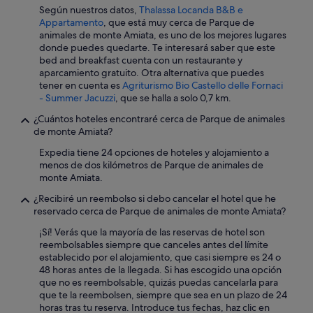
l
.
Según nuestros datos,
Thalassa Locanda B&B e
a
"
Appartamento
, que está muy cerca de Parque de
c
animales de monte Amiata, es uno de los mejores lugares
e
donde puedes quedarte. Te interesará saber que este
t
bed and breakfast cuenta con un restaurante y
o
aparcamiento gratuito. Otra alternativa que puedes
e
tener en cuenta es
Agriturismo Bio Castello delle Fornaci
x
- Summer Jacuzzi
, que se halla a solo 0,7 km.
p
e
¿Cuántos hoteles encontraré cerca de Parque de animales
r
de monte Amiata?
i
e
Expedia tiene 24 opciones de hoteles y alojamiento a
n
menos de dos kilómetros de Parque de animales de
c
monte Amiata.
e
¿Recibiré un reembolso si debo cancelar el hotel que he
t
reservado cerca de Parque de animales de monte Amiata?
h
e
¡Sí! Verás que la mayoría de las reservas de hotel son
b
reembolsables siempre que canceles antes del límite
e
establecido por el alojamiento, que casi siempre es 24 o
a
48 horas antes de la llegada. Si has escogido una opción
u
que no es reembolsable, quizás puedas cancelarla para
t
que te la reembolsen, siempre que sea en un plazo de 24
y
horas tras tu reserva. Introduce tus fechas, haz clic en