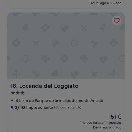
e
actual
o
Del 21 ago al 22 ago
w
es
n
s
de
s
Locanda del Loggiato
o
631 €
p
f
l
t
a
h
t
e
s
V
e
a
t
l
l
d
e
’
p
O
e
r
t
c
i
Locanda del Loggiato
18. Locanda del Loggiato
i
t
a
d
Alojamiento
.
é
de
A 18,5 km de Parque de animales de monte Amiata
T
j
3.0 estrellas
9.2
9,2/10
Impresionante
(38 comentarios)
h
e
sobre
e
u
El
151 €
10,
a
n
precio
Impresionante,
incluye tasas e impuestos
t
e
actual
Del 7 ago al 8 ago
(38 comentarios)
m
r
es