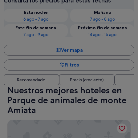
Consulta los precios para estas fechas
Esta noche
Mañana
6 ago - 7 ago
7 ago - 8 ago
Este fin de semana
Próximo fin de semana
7 ago - 9 ago
14 ago - 16 ago
Ver mapa
Filtros
Recomendado
Precio (creciente)
Di
Nuestros mejores hoteles en
Parque de animales de monte
Amiata
Grand Hotel Impero - Wellness & Exclusive SPA