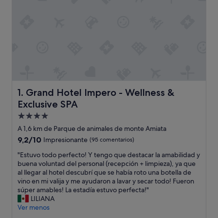
Grand Hotel Impero - Wellness & Exclusive SPA
1. Grand Hotel Impero - Wellness &
Exclusive SPA
Alojamiento
de
A 1,6 km de Parque de animales de monte Amiata
4.0 estrellas
9.2
9,2/10
Impresionante
(95 comentarios)
sobre
"
"Estuvo todo perfecto! Y tengo que destacar la amabilidad y
10,
E
buena voluntad del personal (recepción + limpieza), ya que
Impresionante,
s
al llegar al hotel descubrí que se había roto una botella de
(95 comentarios)
t
vino en mi valija y me ayudaron a lavar y secar todo! Fueron
u
súper amables! La estadía estuvo perfecta!"
v
LILIANA
o
Ver menos
t