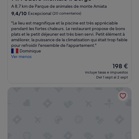
r
í
A 8,7 km de Parque de animales de monte Amiata
a
a
9.4
9,4/10
Excepcional
e
(20 comentarios)
u
sobre
v
n
"
"Le lieu est magnifique et la piscine est très appréciable
10,
e
a
L
pendant les fortes chaleurs. Le restaurant propose de bons
Excepcional,
r
s
e
plats et le petit déjeuner est très bien servi. Petit élément à
(20 comentarios)
y
m
l
améliorer, la puissance de la climatisation qui était trop faible
m
o
i
pour refroidir l'ensemble de l'appartement."
o
s
e
Dominique
r
c
u
Ver menos
n
a
e
i
El
s
198 €
s
n
precio
q
incluye tasas e impuestos
t
g
actual
u
Del 1 sept al 2 sept
m
a
es
e
a
n
de
n
Albergo Le Macinaie
g
d
198 €
o
n
i
d
i
t
e
f
s
j
i
d
a
q
e
b
u
l
a
e
i
n
e
c
d