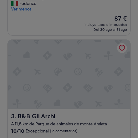
m
Federico
a
e
Ver menos
c
r
a
El
87 €
a
r
precio
incluye tasas e impuestos
i
l
actual
Del 30 ago al 31 ago
m
a
es
p
a
de
B&B Gli Archi
e
m
87 €
c
a
c
b
a
i
b
l
i
i
l
d
e
a
,
d
p
y
e
b
r
u
s
e
o
B&B Gli Archi
3. B&B Gli Archi
n
n
a
A 11,5 km de Parque de animales de monte Amiata
a
v
10.0
l
10/10
Excepcional
(15 comentarios)
o
sobre
e
l