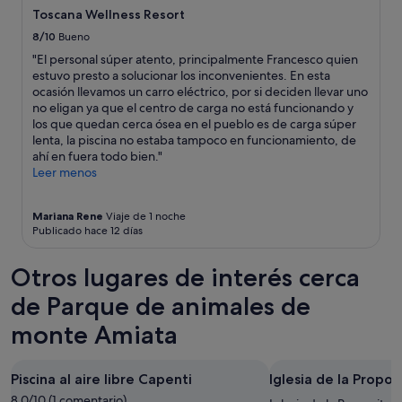
cambios.
c
Toscana Wellness Resort
t
Pueden
o
t
8/10
Bueno
aplicarse
m
r
términos
"El personal súper atento, principalmente Francesco quien
i
o
y
estuvo presto a solucionar los inconvenientes. En esta
n
p
condiciones
ocasión llevamos un carro eléctrico, por si deciden llevar uno
g
f
adicionales.
no eligan ya que el centro de carga no está funcionando y
,
a
los que quedan cerca ósea en el pueblo es de carga súper
m
i
lenta, la piscina no estaba tampoco en funcionamiento, de
a
b
ahí en fuera todo bien."
k
l
Leer menos
i
e
n
p
g
o
Mariana Rene
Viaje de 1 noche
o
u
Publicado hace 12 días
u
r
r
r
Otros lugares de interés cerca
s
e
t
f
de Parque de animales de
a
r
y
o
monte Amiata
e
i
v
d
e
i
Piscina al aire libre Capenti
Iglesia de la Propos
n
r
m
8.0/10 (1 comentario)