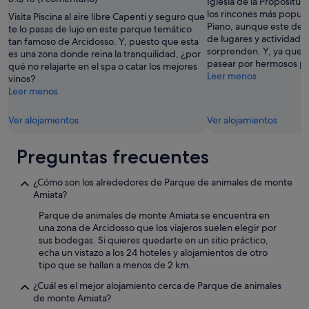
l
Iglesia de la Propositur
o
'
los rincones más popula
Visita Piscina al aire libre Capenti y seguro que
r
e
Piano, aunque este des
te lo pasas de lujo en este parque temático
e
n
de lugares y actividade
tan famoso de Arcidosso. Y, puesto que esta
e
s
sorprenden. Y, ya que e
es una zona donde reina la tranquilidad, ¿por
n
e
pasear por hermosos p
qué no relajarte en el spa o catar los mejores
j
m
Leer menos
vinos?
o
b
Leer menos
y
l
a
e
Ver alojamientos
Ver alojamientos
b
d
l
e
e
l
Preguntas frecuentes
.
'
A
a
¿Cómo son los alrededores de Parque de animales de monte
w
p
Amiata?
o
p
n
a
Parque de animales de monte Amiata se encuentra en
d
r
una zona de Arcidosso que los viajeros suelen elegir por
e
t
sus bodegas. Si quieres quedarte en un sitio práctico,
r
e
echa un vistazo a los 24 hoteles y alojamientos de otro
f
m
tipo que se hallan a menos de 2 km.
u
e
l
¿Cuál es el mejor alojamiento cerca de Parque de animales
n
p
de monte Amiata?
t