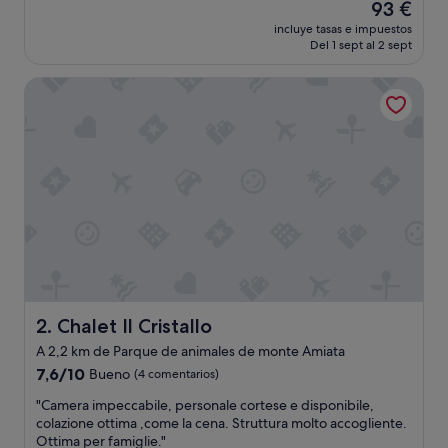
El
93 €
o
precio
incluye tasas e impuestos
d
actual
Del 1 sept al 2 sept
o
es
p
de
Chalet Il Cristallo
e
93 €
r
f
e
c
t
o
!
Y
t
e
n
g
o
Chalet Il Cristallo
2. Chalet Il Cristallo
q
A 2,2 km de Parque de animales de monte Amiata
u
7.6
e
7,6/10
Bueno
(4 comentarios)
sobre
d
"
"Camera impeccabile, personale cortese e disponibile,
10,
e
C
colazione ottima ,come la cena. Struttura molto accogliente.
Bueno,
s
a
Ottima per famiglie."
(4 comentarios)
t