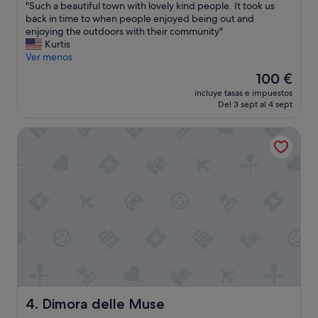
"
"Such a beautiful town with lovely kind people. It took us
10,
c
u
S
back in time to when people enjoyed being out and
Excepcional,
o
n
u
enjoying the outdoors with their community"
(15 comentarios)
r
t
c
Kurtis
t
a
h
Ver menos
e
d
a
s
d
El
100 €
b
e
e
precio
incluye tasas e impuestos
e
e
l
actual
Del 3 sept al 4 sept
a
d
p
es
u
i
e
de
Dimora delle Muse
t
s
r
100 €
i
p
s
f
o
o
u
n
n
l
i
a
t
b
l
o
i
(
w
l
r
n
e
e
w
,
c
i
c
e
t
o
p
h
l
c
l
Dimora delle Muse
4. Dimora delle Muse
a
i
o
z