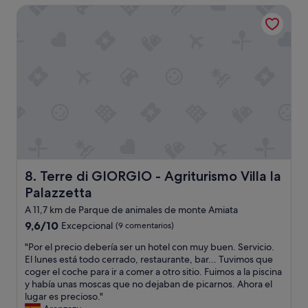
t
c
de
e
h
Terre di GIORGIO - Agriturismo Villa la Palazzetta
u
"
u
e
128 €
c
o
g
s
l
a
u
a
c
e
r
g
r
a
n
t
h
,
n
t
o
t
l
t
e
d
o
o
r
,
o
f
m
a
e
!
s
a
v
l
F
u
l
e
P
u
c
o
l
e
e
h
e
.
r
r
a
s
I
s
o
s
q
Terre di GIORGIO - Agriturismo Villa la Palazzetta
8. Terre di GIORGIO - Agriturismo Villa la
t
o
n
a
u
w
n
Palazzetta
s
s
e
a
a
ú
w
c
A 11,7 km de Parque de animales de monte Amiata
s
l
p
e
i
a
9.6
9,6/10
Excepcional
(9 comentarios)
,
e
e
e
s
sobre
e
r
t
r
"
"Por el precio debería ser un hotel con muy buen. Servicio.
u
10,
s
a
w
r
P
El lunes está todo cerrado, restaurante, bar... Tuvimos que
r
Excepcional,
u
m
i
a
o
coger el coche para ir a comer a otro sitio. Fuimos a la piscina
r
(9 comentarios)
n
a
n
n
r
y había unas moscas que no dejaban de picarnos. Ahora el
e
l
b
e
a
e
lugar es precioso."
a
u
l
a
l