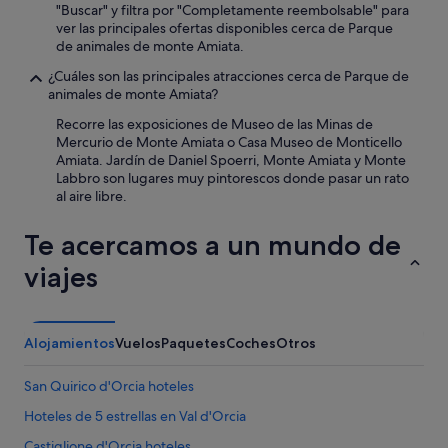
o
"Buscar" y filtra por "Completamente reembolsable" para
f
ver las principales ofertas disponibles cerca de Parque
T
de animales de monte Amiata.
u
s
¿Cuáles son las principales atracciones cerca de Parque de
c
animales de monte Amiata?
a
Recorre las exposiciones de Museo de las Minas de
n
Mercurio de Monte Amiata o Casa Museo de Monticello
y
Amiata. Jardín de Daniel Spoerri, Monte Amiata y Monte
.
Labbro son lugares muy pintorescos donde pasar un rato
"
al aire libre.
Te acercamos a un mundo de
viajes
Alojamientos
Vuelos
Paquetes
Coches
Otros
San Quirico d'Orcia hoteles
Hoteles de 5 estrellas en Val d'Orcia
Castiglione d'Orcia hoteles