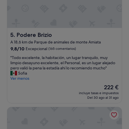
r
h
c
u
a
e
k
t
l
p
i
t
h
a
n
u
o
l
t
r
t
a
i
a
e
z
Podere Brizio
5. Podere Brizio
m
m
l
z
e
o
A 18,6 km de Parque de animales de monte Amiata
d
o
t
l
e
9.8
i
9,8/10
Excepcional
(165 comentarios)
o
t
s
sobre
s
w
o
"
"Todo excelente, la habitación, un lugar tranquilo, muy
c
10,
a
h
a
T
limpio desayuno excelente, el Personal, es un lugar alejado
u
Excepcional,
n
e
c
o
pero valió la pena la estadía ahí lo recomiendo mucho"
b
(165 comentarios)
1
n
c
d
Sofia
r
8
p
o
o
Ver menos
í
t
e
g
e
q
h
o
El
222 €
l
x
u
c
p
precio
i
incluye tasas e impuestos
c
e
e
l
actual
e
Del 30 ago al 31 ago
e
s
n
e
es
n
l
e
t
e
de
t
Convento San Bartolomeo
e
h
u
n
222 €
e
n
a
r
j
.
t
b
e
o
O
e
í
b
y