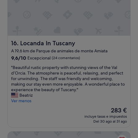
b
e
v
r
l
a
i
e
e
t
e
c
p
p
w
i
e
l
s
o
n
a
b
s
d
c
u
o
a
e
Locanda In Tuscany
16. Locanda In Tuscany
t
.
n
s
t
"
A 19,6 km de Parque de animales de monte Amiata
t
e
h
l
9.6
r
9,6/10
Excepcional
(24 comentarios)
i
e
sobre
e
s
"
"Beautiful rustic property with stunning views of the Val
s
10,
n
p
B
d’Orcia. The atmosphere is peaceful, relaxing, and perfect
f
Excepcional,
i
l
e
for unwinding. The staff was friendly and welcoming,
o
(24 comentarios)
t
a
a
making our stay even more enjoyable. A wonderful place to
r
y
c
u
experience the beauty of Tuscany."
t
a
e
t
Beatriz
e
n
t
i
Ver menos
s
d
r
f
c
c
u
El
283 €
u
h
a
l
precio
incluye tasas e impuestos
l
a
l
l
actual
Del 30 ago al 31 ago
r
l
m
y
es
u
e
a
d
de
Castello di Velona Resort Thermal SPA & Winery
s
u
t
e
283 €