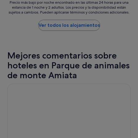
990 €
Precio
Precio más bajo por noche encontrado en las últimas 24 horas para una
T
e
estancia de 1 noche y 2 adultos. Los precios y la disponibilidad están
más
h
d
sujetos a cambios. Pueden aplicarse términos y condiciones adicionales.
bajo
e
e
por
s
l
noche
Ver todos los alojamientos
t
a
encontrado
a
c
en
f
l
las
f
i
últimas
w
m
24 horas
Mejores comentarios sobre
a
a
para
s
t
hoteles en Parque de animales
una
f
i
estancia
r
s
de monte Amiata
de
i
a
1 noche
e
t
y
Toscana Wellness Resort
n
i
2 adultos.
d
o
Los
l
n
precios
y
q
y
a
u
la
n
i
disponibilidad
d
é
están
w
t
sujetos
e
a
a
l
i