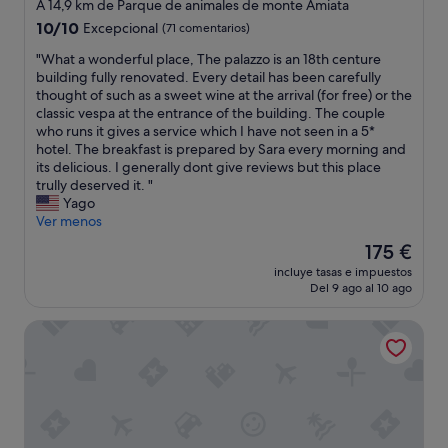
ó
A 14,9 km de Parque de animales de monte Amiata
v
i
n
10.0
e
10/10
Excepcional
(71 comentarios)
o
+
sobre
l
n
l
"
"What a wonderful place, The palazzo is an 18th centure
10,
y
e
i
W
building fully renovated. Every detail has been carefully
Excepcional,
k
o
m
h
thought of such as a sweet wine at the arrival (for free) or the
(71 comentarios)
i
t
p
a
classic vespa at the entrance of the building. The couple
n
t
i
t
who runs it gives a service which I have not seen in a 5*
d
i
e
a
hotel. The breakfast is prepared by Sara every morning and
p
m
z
w
its delicious. I generally dont give reviews but this place
e
a
a
o
trully deserved it. "
o
,
)
n
Yago
p
c
,
d
Ver menos
l
o
y
e
e
m
El
175 €
a
r
.
e
precio
q
incluye tasas e impuestos
f
I
l
actual
u
Del 9 ago al 10 ago
u
t
a
es
e
l
t
c
de
a
Podere Brizio
p
o
e
175 €
l
l
o
n
l
a
k
a
l
c
u
.
e
e
s
S
g
,
b
t
a
T
a
r