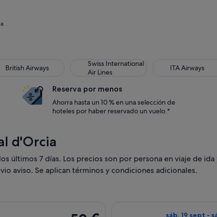
ia
Swiss International
British Airways
ITA Airways
Air Lines
Reserva por menos
Ahorra hasta un 10 % en una selección de
hoteles por haber reservado un vuelo.*
l d'Orcia
s últimos 7 días. Los precios son por persona en viaje de ida 
vio aviso. Se aplican términos y condiciones adicionales.
con salida el jue, 17 sept de Roma a Barcelona, y vuelta el lun
Seleccionar vuel
50 €
sáb, 19 sept - 