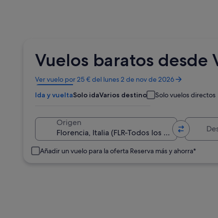
Vuelos baratos desde V
Se
Ver vuelo por 25 € del lunes 2 de nov de 2026
abre
Ida y vuelta
Solo ida
Varios destinos
Solo vuelos directos
en
una
ventana
Destino
Origen
nueva
Añadir un vuelo para la oferta Reserva más y ahorra*