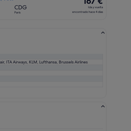
167 €
2 horas
Ida
CDG
Ida y vuelta
y
encontrado hace 4 días
París
vuelta,
encontrado
hace
4 días
air, ITA Airways, KLM, Lufthansa, Brussels Airlines