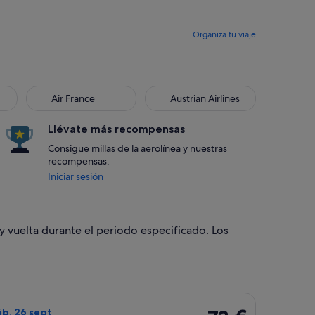
Organiza tu viaje
Air France
Austrian Airlines
Llévate más recompensas
Consigue millas de la aerolínea y nuestras
recompensas.
Iniciar sesión
y vuelta durante el periodo especificado. Los
, 21 sept, con un precio de 50 €. encontrado hace 10 horas
o de Ryanair, con salida el sáb, 19 sept de Perugia a Barcelona,
73 €
sáb, 26 sept