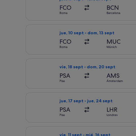
FCO
BCN
Roma
Barcelona
Seleccionar vuelo de easyJet, con sa
jue, 10 sept - dom, 13 sept
FCO
MUC
Roma
Múnich
Seleccionar vuelo de Transavia, con 
vie, 18 sept - dom, 20 sept
PSA
AMS
Pisa
Ámsterdam
Seleccionar vuelo de British Airways,
jue, 17 sept - jue, 24 sept
PSA
LHR
Pisa
Londres
Seleccionar vuelo de British Airways,
vie, 11 sept - mié, 16 sept