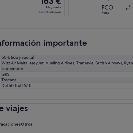
163 €
5 días
Ida
FCO
Ida y vuelta
y
encontrado ayer
Roma
vuelta,
encontrado
ayer
información importante
50 € (ida y vuelta)
Wizz Air Malta, easyJet, Vueling Airlines, Transavia, British Airways, Ryan
septiembre
GRS
Toscana
Del 50 € al 167 €
 viajes
vacaciones
Otros