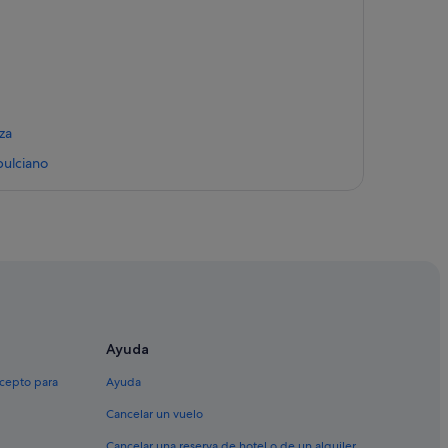
za
pulciano
iano
Ayuda
ano
xcepto para
Ayuda
Cancelar un vuelo
n Filippo
Cancelar una reserva de hotel o de un alquiler