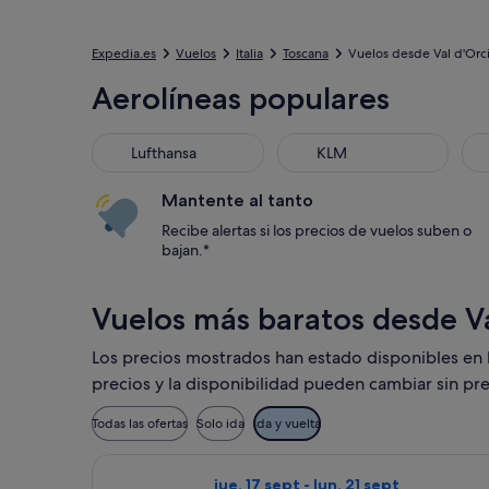
Expedia.es
Vuelos
Italia
Toscana
Vuelos desde Val d'Orc
Aerolíneas populares
Lufthansa
KLM
Mantente al tanto
Recibe alertas si los precios de vuelos suben o
bajan.*
Vuelos más baratos desde Va
Los precios mostrados han estado disponibles en lo
precios y la disponibilidad pueden cambiar sin pre
Todas las ofertas
Solo ida
Ida y vuelta
Seleccionar vuelo de Wizz Air Malta, 
jue, 17 sept - lun, 21 sept