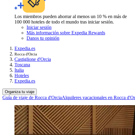
Los miembros pueden ahorrar al menos un 10 % en más de
100 000 hoteles de todo el mundo tras iniciar sesión.
Iniciar sesión
Más información sobre Expedia Rewards
Danos tu opinión
Expedia.es
Rocca d'Orcia
Castiglione d'Orcia
Toscana
Italia
Hoteles
Expedia.es
Organiza tu viaje
Guía de viaje de Rocca d'Orcia
Alquileres vacacionales en Rocca d'Or