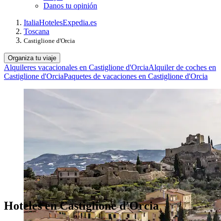
Danos tu opinión
Italia
Hoteles
Expedia.es
Toscana
Castiglione d'Orcia
Organiza tu viaje
Alquileres vacacionales en Castiglione d'Orcia
Alquiler de coches en
Castiglione d'Orcia
Paquetes de vacaciones en Castiglione d'Orcia
Hoteles en Castiglione d'Orcia