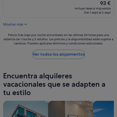
t
El
93 €
y
t
o
precio
u
u
incluye tasas e impuestos
d
actual
n
Del 1 sept al 2 sept
s
o
es
a
c
p
de
a
a
Mostrar más
e
93 €
t
n
r
e
t
f
Precio
Precio más bajo por noche encontrado en las últimas 24 horas para una
n
r
e
estancia de 1 noche y 2 adultos. Los precios y la disponibilidad están sujetos a
más
c
a
cambios. Pueden aplicarse términos y condiciones adicionales.
c
bajo
i
v
t
por
ó
e
o
noche
Ver todos los alojamientos
n
l
!
encontrado
d
.
Y
en
e
I
t
las
p
t
e
últimas
r
Encuentra alquileres
w
n
24 horas
i
a
g
para
vacacionales que se adapten a
m
s
o
una
e
a
tu estilo
q
estancia
r
s
u
de
a
u
e
1 noche
"
r
Buscar apartamentos
Buscar apartoteles
Buscar villas
d
y
r
e
2 adultos.
e
s
Los
a