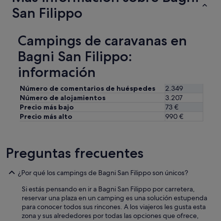
h
ó
San Filippo
e
n
r
+
e
l
s
Campings de caravanas en
i
t
m
Bagni San Filippo:
a
p
u
información
i
r
e
a
z
Número de comentarios de huéspedes
2.349
n
a
Número de alojamientos
3.207
t
)
Precio más bajo
73 €
w
,
a
Precio más alto
990 €
y
s
a
e
q
x
u
Preguntas frecuentes
c
e
e
a
l
¿Por qué los campings de Bagni San Filippo son únicos?
l
e
l
n
Si estás pensando en ir a Bagni San Filippo por carretera,
l
t
reservar una plaza en un camping es una solución estupenda
e
.
para conocer todos sus rincones. A los viajeros les gusta esta
g
"
zona y sus alrededores por todas las opciones que ofrece,
a