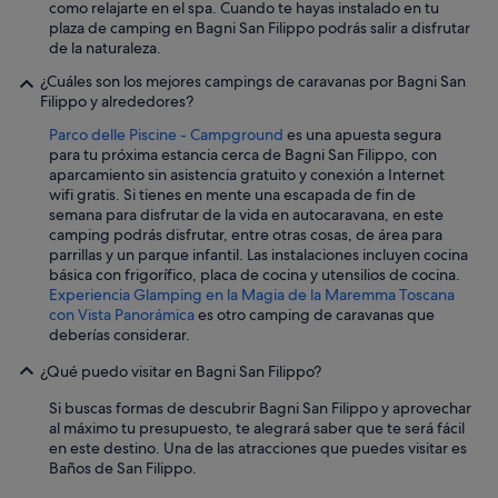
como relajarte en el spa. Cuando te hayas instalado en tu
r
plaza de camping en Bagni San Filippo podrás salir a disfrutar
a
de la naturaleza.
l
h
¿Cuáles son los mejores campings de caravanas por Bagni San
o
Filippo y alrededores?
t
Parco delle Piscine - Campground
es una apuesta segura
e
para tu próxima estancia cerca de Bagni San Filippo, con
l
aparcamiento sin asistencia gratuito y conexión a Internet
d
wifi gratis. Si tienes en mente una escapada de fin de
e
semana para disfrutar de la vida en autocaravana, en este
s
camping podrás disfrutar, entre otras cosas, de área para
c
parrillas y un parque infantil. Las instalaciones incluyen cocina
u
básica con frigorífico, placa de cocina y utensilios de cocina.
b
Experiencia Glamping en la Magia de la Maremma Toscana
r
con Vista Panorámica
es otro camping de caravanas que
í
deberías considerar.
q
u
¿Qué puedo visitar en Bagni San Filippo?
e
s
Si buscas formas de descubrir Bagni San Filippo y aprovechar
e
al máximo tu presupuesto, te alegrará saber que te será fácil
h
en este destino. Una de las atracciones que puedes visitar es
a
Baños de San Filippo.
b
í