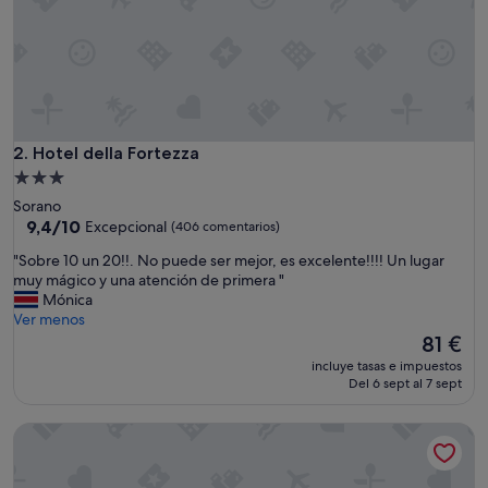
t
i
q
u
e
h
ô
t
Hotel della Fortezza
2. Hotel della Fortezza
e
Alojamiento
l
de
Sorano
t
3.0 estrellas
9.4
9,4/10
Excepcional
(406 comentarios)
r
sobre
è
"
"Sobre 10 un 20!!. No puede ser mejor, es excelente!!!! Un lugar
10,
s
S
muy mágico y una atención de primera "
Excepcional,
b
o
Mónica
(406 comentarios)
e
b
Ver menos
a
r
El
81 €
u
e
precio
.
incluye tasas e impuestos
1
actual
Del 6 sept al 7 sept
"
0
es
u
de
Convento San Bartolomeo
n
81 €
2
0