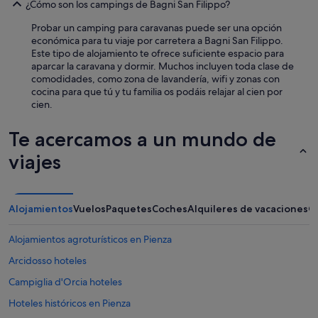
¿Cómo son los campings de Bagni San Filippo?
a
r
Probar un camping para caravanas puede ser una opción
o
económica para tu viaje por carretera a Bagni San Filippo.
t
Este tipo de alojamiento te ofrece suficiente espacio para
o
aparcar la caravana y dormir. Muchos incluyen toda clase de
u
comodidades, como zona de lavandería, wifi y zonas con
n
cocina para que tú y tu familia os podáis relajar al cien por
a
cien.
b
o
Te acercamos a un mundo de
t
e
viajes
l
l
a
d
Alojamientos
Vuelos
Paquetes
Coches
Alquileres de vacaciones
O
e
v
Alojamientos agroturísticos en Pienza
i
n
Arcidosso hoteles
o
e
Campiglia d'Orcia hoteles
n
Hoteles históricos en Pienza
m