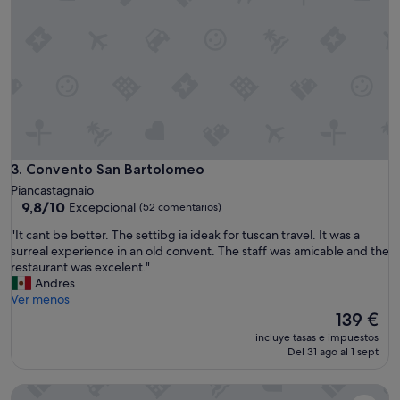
!
!
.
N
o
p
u
e
d
e
s
Convento San Bartolomeo
3. Convento San Bartolomeo
e
Piancastagnaio
r
9.8
9,8/10
Excepcional
(52 comentarios)
m
sobre
e
"
"It cant be better. The settibg ia ideak for tuscan travel. It was a
10,
j
I
surreal experience in an old convent. The staff was amicable and the
Excepcional,
o
t
restaurant was excelent."
(52 comentarios)
r
c
Andres
,
a
Ver menos
e
n
El
139 €
s
t
precio
incluye tasas e impuestos
e
b
actual
Del 31 ago al 1 sept
x
e
es
c
b
de
Grand Hotel Impero - Wellness & Exclusive SPA
e
e
139 €