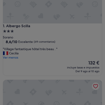
Albergo Scilla
1. Albergo Scilla
Alojamiento
de
Sorano
3.0 estrellas
8.6
8,6/10
Excelente
(69 comentarios)
sobre
"
"Village fantastique hôtel très beau . "
10,
V
Cecilia
Excelente,
i
Ver menos
(69 comentarios)
l
El
132 €
l
precio
incluye tasas e impuestos
a
actual
Del 9 ago al 10 ago
g
es
e
de
Hotel della Fortezza
f
132 €
a
n
t
a
s