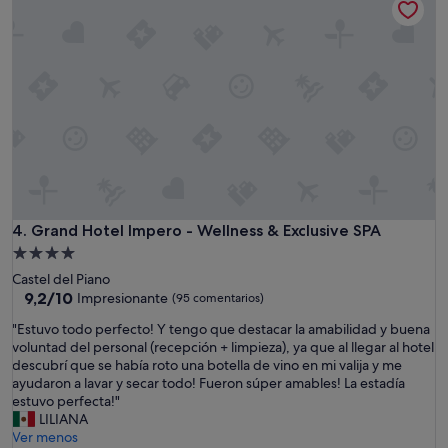
l
t
e
t
n
e
t
r
e
.
!
T
!
h
!
e
!
s
U
e
n
t
l
t
u
i
Grand Hotel Impero - Wellness & Exclusive SPA
4. Grand Hotel Impero - Wellness & Exclusive SPA
g
b
Alojamiento
a
g
de
r
Castel del Piano
i
4.0 estrellas
m
9.2
9,2/10
Impresionante
(95 comentarios)
a
u
sobre
i
"
"Estuvo todo perfecto! Y tengo que destacar la amabilidad y buena
y
10,
d
E
voluntad del personal (recepción + limpieza), ya que al llegar al hotel
m
Impresionante,
e
s
descubrí que se había roto una botella de vino en mi valija y me
á
(95 comentarios)
a
t
ayudaron a lavar y secar todo! Fueron súper amables! La estadía
g
k
u
estuvo perfecta!"
i
f
v
LILIANA
c
o
o
Ver menos
o
r