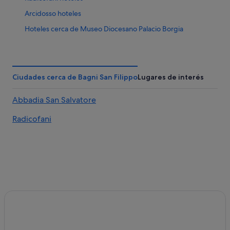
Arcidosso hoteles
Hoteles cerca de Museo Diocesano Palacio Borgia
Sarteano hoteles
Campings de caravanas en Bagni San Filippo
Campings de caravanas en Pienza
Ciudades cerca de Bagni San Filippo
Lugares de interés
Hoteles de 3 estrellas en Pienza
Abbadia San Salvatore
Alojamientos agroturísticos en Val d'Orcia
Radicofani
Abbadia San Salvatore hoteles
Chianciano Terme hoteles
Castel del Piano hoteles
Cetona hoteles
Bagno Vignoni hoteles
Campiglia d'Orcia hoteles
Piancastagnaio hoteles
Bagni San Filippo hoteles