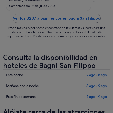
18
Comentario del 12 de jul de 2026
ago
Ver los 3207 alojamientos en Bagni San Filippo
Precio más bajo por noche encontrado en las últimas 24 horas para una
estancia de 1 noche y 2 adultos. Los precios y la disponibilidad están
sujetos a cambios. Pueden aplicarse términos y condiciones adicionales.
Consulta la disponibilidad en
hoteles de Bagni San Filippo
Comprueba
Esta noche
7 ago - 8 ago
los
precios
Comprueba
Mañana por la noche
8 ago - 9 ago
en
los
Bagni
precios
Comprueba
Este fin de semana
7 ago - 9 ago
San
en
los
Filippo
Bagni
precios
Alójate cerca de las atracciones
para
San
en