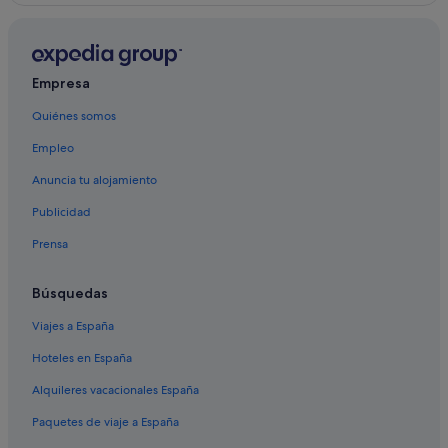
Castiglione d'Orcia hoteles
San Casciano dei Bagni hoteles
Empresa
Castiglioncello del Trinoro hoteles
Quiénes somos
Independent hoteles en Pienza
Empleo
Hoteles boutique en Pienza
Anuncia tu alojamiento
Publicidad
Prensa
Búsquedas
Viajes a España
Hoteles en España
Alquileres vacacionales España
Paquetes de viaje a España