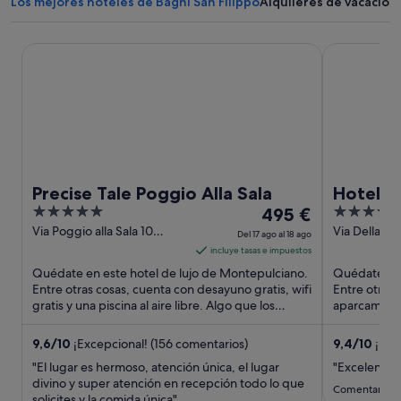
Los mejores hoteles de Bagni San Filippo
Alquileres de vacacion
n
n
v
v
n
u
u
e
e
u
n
n
n
n
n
Precise Tale Poggio Alla Sala
Hotel Corsi
a
a
t
t
a
v
v
a
a
v
e
e
n
n
e
n
n
a
a
n
t
t
n
n
t
a
a
u
u
a
n
n
e
e
n
a
a
v
v
a
n
n
a
a
n
Precise Tale Poggio Alla Sala
Hotel C
u
u
u
5
El
4
495 €
e
e
e
out
precio
out
Via Poggio alla Sala 10
Via Della M
Del 17 ago al 18 ago
v
v
v
Montepulciano SI
Pienza SI
of
es
of
incluye tasas e impuestos
a
a
a
5
de
5
Quédate en este hotel de lujo de Montepulciano.
Quédate en e
495 €
Entre otras cosas, cuenta con desayuno gratis, wifi
Entre otras 
gratis y una piscina al aire libre. Algo que los
por
aparcamient
huéspedes ...
hidromasaje
noche
del
9,6
/
10
¡Excepcional! (156 comentarios)
9,4
/
10
¡Exc
17
"El lugar es hermoso, atención única, el lugar
"Excelente s
ago
divino y super atención en recepción todo lo que
Comentario de
solicites y la comida única"
al