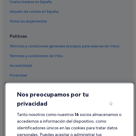
Vuelos baratos en España
Alquiler de coches en España
Todos los alojamientos
Políticas
Términos y condiciones generales (excepto para reservas de Vrbo)
Términos y condiciones de Vrbo
Accesibilidad
Privacidad
Cookies
Nos preocupamos por tu
Condiciones de uso
privacidad
Información legal/contacto
Pautas sobre el contenido y cómo denunciar contenido
Tanto nosotros como nuestros
16
socios almacenamos o
accedemos a información del dispositivo, como
identificadores únicos en las cookies para tratar datos
Ayuda
personales. Puedes aceptar o administrar tus