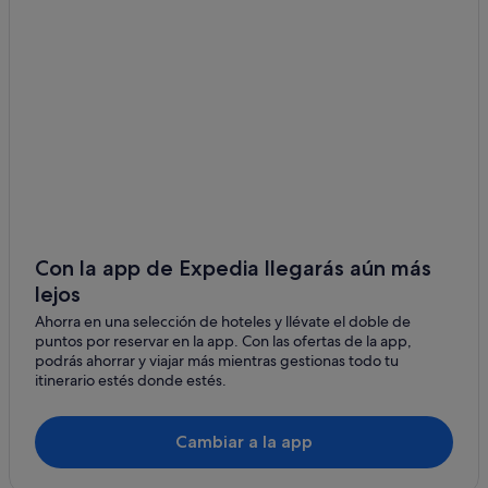
B&B en Pienza
Pienza hoteles
Celle sul Rigo hoteles
Santa Fiora hoteles
Hoteles históricos en Pienza
Hoteles de 5 estrellas en Val d'Orcia
San Quirico d'Orcia hoteles
Hoteles con restaurante en Pienza
Con la app de Expedia llegarás aún más
lejos
Hoteles de 4 estrellas en Pienza
Ahorra en una selección de hoteles y llévate el doble de
Hoteles de 5 estrellas en Bagni San Filippo
puntos por reservar en la app. Con las ofertas de la app,
Hoteles con piscina en Pienza
podrás ahorrar y viajar más mientras gestionas todo tu
itinerario estés donde estés.
Alojamientos agroturísticos en Pienza
Villas en Pienza
Cambiar a la app
Casas rurales en Pienza
Hoteles de 5 estrellas en Pienza