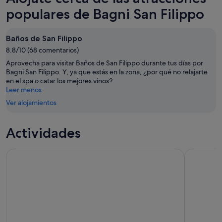
esta
Filippo
Bagni
populares de Bagni San Filippo
noche,
para
San
7
mañana
Filippo
Baños de San Filippo
ago
por
para
-
8.8/10 (68 comentarios)
la
este
8
noche,
fin
Aprovecha para visitar Baños de San Filippo durante tus días por
ago
8
de
Bagni San Filippo. Y, ya que estás en la zona, ¿por qué no relajarte
en el spa o catar los mejores vinos?
ago
semana,
Leer menos
-
7
9
Ver alojamientos
ago
ago
-
9
Actividades
ago
Gran Tour de Montepulciano
Chianciano