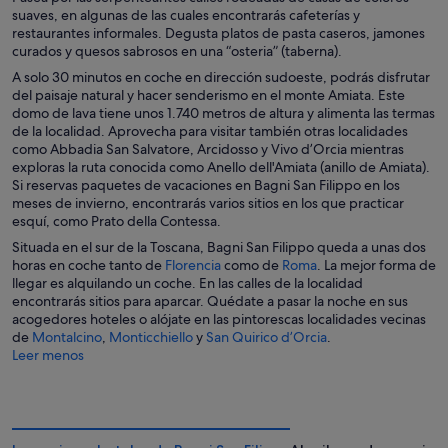
suaves, en algunas de las cuales encontrarás cafeterías y
restaurantes informales. Degusta platos de pasta caseros, jamones
curados y quesos sabrosos en una “osteria” (taberna).
A solo 30 minutos en coche en dirección sudoeste, podrás disfrutar
del paisaje natural y hacer senderismo en el monte Amiata. Este
domo de lava tiene unos 1.740 metros de altura y alimenta las termas
de la localidad. Aprovecha para visitar también otras localidades
como Abbadia San Salvatore, Arcidosso y Vivo d’Orcia mientras
exploras la ruta conocida como Anello dell'Amiata (anillo de Amiata).
Si reservas paquetes de vacaciones en Bagni San Filippo en los
meses de invierno, encontrarás varios sitios en los que practicar
esquí, como Prato della Contessa.
Situada en el sur de la Toscana, Bagni San Filippo queda a unas dos
S
S
horas en coche tanto de
Florencia
como de
Roma
. La mejor forma de
e
e
llegar es alquilando un coche. En las calles de la localidad
a
a
encontrarás sitios para aparcar. Quédate a pasar la noche en sus
b
b
acogedores hoteles o alójate en las pintorescas localidades vecinas
S
S
r
r
S
de
Montalcino
,
Monticchiello
y
San Quirico d’Orcia
.
e
e
e
e
e
Leer menos
a
a
e
e
a
b
b
n
n
b
r
r
u
u
r
e
e
n
n
e
e
e
a
a
e