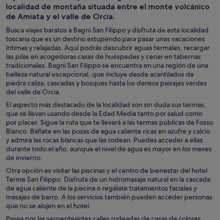
localidad de montaña situada entre el monte volcánico
de Amiata y el valle de Orcia.
Busca viajes baratos a Bagni San Filippo y disfruta de esta localidad
toscana que es un destino estupendo para pasar unas vacaciones
íntimas y relajadas. Aquí podrás descubrir aguas termales, recargar
las pilas en acogedoras casas de huéspedes y cenar en tabernas
tradicionales. Bagni San Filippo se encuentra en una región de una
belleza natural excepcional, que incluye desde acantilados de
piedra caliza, cascadas y bosques hasta los densos paisajes verdes
del valle de Orcia.
El aspecto más destacado de la localidad son sin duda sus termas,
que se llevan usando desde la Edad Media tanto por salud como
por placer. Sigue la ruta que te llevará a las termas públicas de Fosso
Bianco. Báñate en las pozas de agua caliente ricas en azufre y calcio
y admira las rocas blancas que las rodean. Puedes acceder a ellas
durante todo el año, aunque el nivel de agua es mayor en los meses
de invierno.
Otra opción es visitar las piscinas y el centro de bienestar del hotel
Terme San Filippo. Disfruta de un hidromasaje natural en la cascada
de agua caliente de la piscina o regálate tratamientos faciales y
masajes de barro. A los servicios también pueden acceder personas
que no se alojen en el hotel.
Pasea por las serpenteantes calles rodeadas de casas de colores