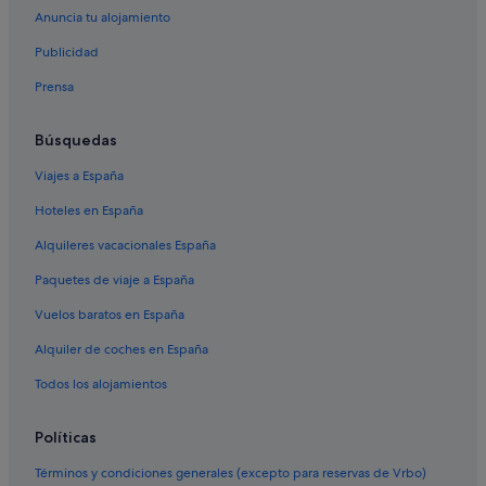
Hoteles de 3 estrellas en Pienza
Anuncia tu alojamiento
Hoteles con restaurante en Pienza
Publicidad
Celle sul Rigo hoteles
Prensa
Bagni San Filippo hoteles
Hoteles cerca de Museo Diocesano Palacio Borgia
Búsquedas
Independent hoteles en Pienza
Viajes a España
Abbadia San Salvatore hoteles
Hoteles en España
Hoteles de 4 estrellas en Pienza
Alquileres vacacionales España
Arcidosso hoteles
Paquetes de viaje a España
Campiglia d'Orcia hoteles
Vuelos baratos en España
San Casciano dei Bagni hoteles
Alquiler de coches en España
Castel del Piano hoteles
Todos los alojamientos
Castiglioncello del Trinoro hoteles
Hoteles con piscina en Pienza
Políticas
Sarteano hoteles
Términos y condiciones generales (excepto para reservas de Vrbo)