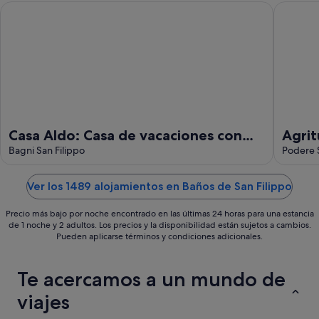
-
semana,
Casa Aldo: Casa de vacaciones con jardín junto a las termas en
Agrituri
11
14
ago
ago
-
16
ago
Casa Aldo: Casa de vacaciones con
Agrit
jardín junto a las termas en Bagni San
Bagni San Filippo
Podere S
Filippo
Ver los 1489 alojamientos en Baños de San Filippo
Precio más bajo por noche encontrado en las últimas 24 horas para una estancia
de 1 noche y 2 adultos. Los precios y la disponibilidad están sujetos a cambios.
Pueden aplicarse términos y condiciones adicionales.
Te acercamos a un mundo de
viajes