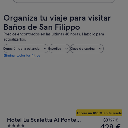
Organiza tu viaje para visitar
Baños de San Filippo
Precios encontrados en las últimas 48 horas. Haz clic para
actualizarlos.
Duración de la estancia
Estrellas
Clase de cabina
Eliminar todos los filtros
Ahorra un 100 % en tu vuelo
El
Hotel La Scaletta Al Ponte
727 €
precio
428 €
4
Vecchio