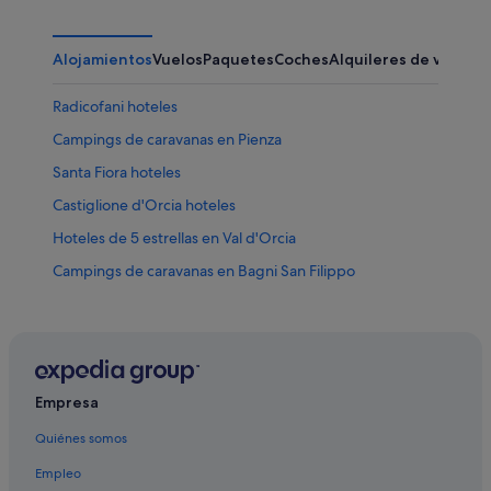
Alojamientos
Vuelos
Paquetes
Coches
Alquileres de vacaci
Radicofani hoteles
Campings de caravanas en Pienza
Santa Fiora hoteles
Castiglione d'Orcia hoteles
Hoteles de 5 estrellas en Val d'Orcia
Campings de caravanas en Bagni San Filippo
Rocca d'Orcia hoteles
San Quirico d'Orcia hoteles
Piancastagnaio hoteles
Hoteles históricos en Pienza
Empresa
Hoteles de 5 estrellas en Bagni San Filippo
Quiénes somos
Seggiano hoteles
Empleo