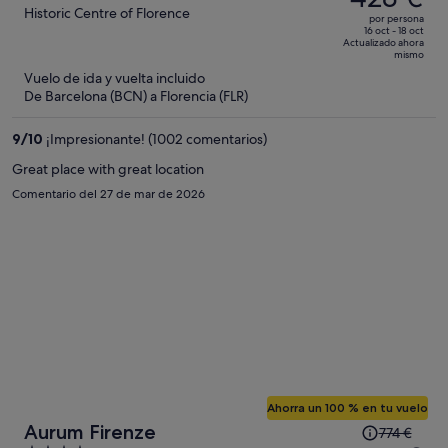
era
out
Historic Centre of Florence
por persona
de
of
16 oct - 18 oct
Actualizado ahora
727 €,
5
mismo
ahora
Vuelo de ida y vuelta incluido
es
De Barcelona (BCN) a Florencia (FLR)
de
428 €
9
/
10
¡Impresionante! (1002 comentarios)
por
Great place with great location
persona
Comentario del 27 de mar de 2026
Ahorra un 100 % en tu vuelo
El
Aurum Firenze
774 €