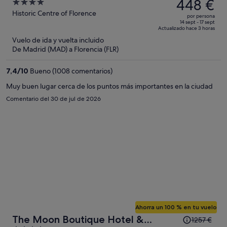
precio
448 €
4
era
out
Historic Centre of Florence
por persona
de
of
14 sept - 17 sept
Actualizado hace 3 horas
774 €,
5
Vuelo de ida y vuelta incluido
ahora
De Madrid (MAD) a Florencia (FLR)
es
de
7,4
/
10
Bueno (1008 comentarios)
448 €
por
Muy buen lugar cerca de los puntos más importantes en la ciudad
persona
Comentario del 30 de jul de 2026
Ahorra un 100 % en tu vuelo
El
The Moon Boutique Hotel &
1257 €