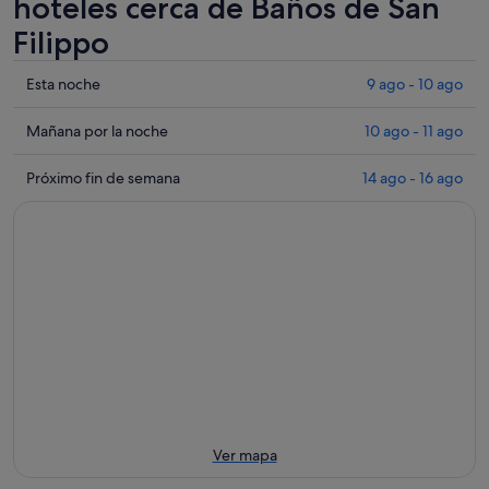
hoteles cerca de Baños de San
Filippo
Comprueba
Esta noche
9 ago - 10 ago
los
precios
Comprueba
Mañana por la noche
10 ago - 11 ago
cerca
los
de
precios
Comprueba
Próximo fin de semana
14 ago - 16 ago
Baños
cerca
los
de
de
precios
San
Baños
cerca
Filippo
de
de
para
San
Baños
esta
Filippo
de
noche,
para
San
9
mañana
Filippo
ago
por
para
-
la
el
10
noche,
próximo
ago
10
fin
Ver mapa
ago
de