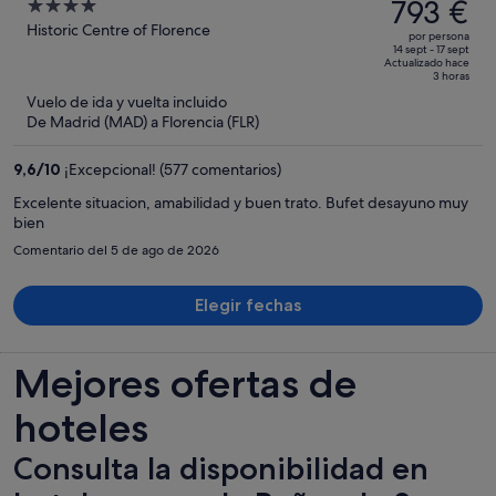
precio
793 €
4
Spa
era
out
Historic Centre of Florence
por persona
de
of
14 sept - 17 sept
Actualizado hace
1257 €,
5
3 horas
ahora
Vuelo de ida y vuelta incluido
es
De Madrid (MAD) a Florencia (FLR)
de
793 €
9,6
/
10
¡Excepcional! (577 comentarios)
por
Excelente situacion, amabilidad y buen trato. Bufet desayuno muy
persona
bien
Comentario del 5 de ago de 2026
Elegir fechas
Mejores ofertas de
hoteles
Consulta la disponibilidad en