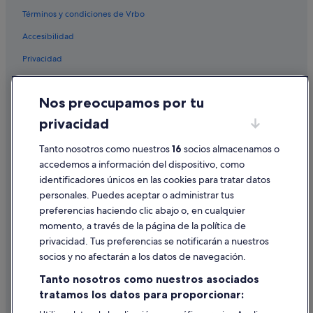
Pienza hoteles
Términos y condiciones de Vrbo
Chianciano Terme hoteles
Accesibilidad
Bagno Vignoni hoteles
Privacidad
B&B en Pienza
Cookies
Hoteles cerca de Parque de animales de monte Amiata
Nos preocupamos por tu
Condiciones de uso
Alojamientos agroturísticos en Val d'Orcia
privacidad
Información legal/contacto
Hoteles boutique en Pienza
Tanto nosotros como nuestros
16
socios almacenamos o
Pautas sobre el contenido y cómo denunciar contenido
accedemos a información del dispositivo, como
identificadores únicos en las cookies para tratar datos
Ayuda
personales. Puedes aceptar o administrar tus
Ayuda
preferencias haciendo clic abajo o, en cualquier
momento, a través de la página de la política de
Cancelar un vuelo
privacidad. Tus preferencias se notificarán a nuestros
Cancelar una reserva de hotel o de un alquiler vacacional
socios y no afectarán a los datos de navegación.
Plazos de reembolso
Tanto nosotros como nuestros asociados
tratamos los datos para proporcionar:
Utilizar un cupón de Expedia