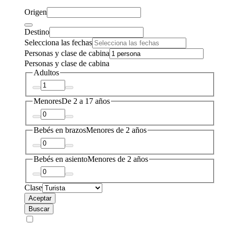
Origen
Destino
Selecciona las fechas
Personas y clase de cabina
Personas y clase de cabina
Adultos
Menores
De 2 a 17 años
Bebés en brazos
Menores de 2 años
Bebés en asiento
Menores de 2 años
Clase
Aceptar
Buscar