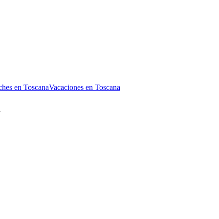
oches en Toscana
Vacaciones en Toscana
a