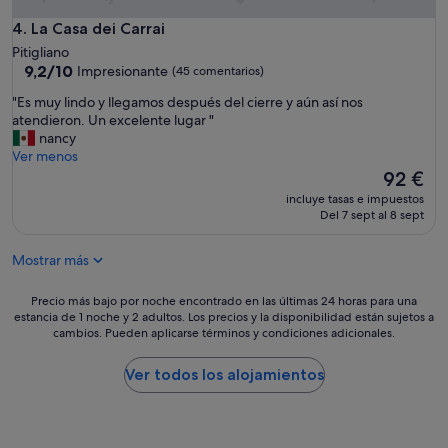
u
n
La Casa dei Carrai
4. La Casa dei Carrai
i
Pitigliano
c
9.2
9,2/10
Impresionante
(45 comentarios)
a
sobre
p
"
"Es muy lindo y llegamos después del cierre y aún así nos
10,
e
E
atendieron. Un excelente lugar "
Impresionante,
c
s
nancy
(45 comentarios)
c
m
Ver menos
a
u
El
92 €
è
y
precio
c
incluye tasas e impuestos
l
actual
Del 7 sept al 8 sept
h
i
es
e
n
de
n
Mostrar más
d
92 €
o
o
n
y
Precio
Precio más bajo por noche encontrado en las últimas 24 horas para una
f
l
estancia de 1 noche y 2 adultos. Los precios y la disponibilidad están sujetos a
más
u
cambios. Pueden aplicarse términos y condiciones adicionales.
l
bajo
n
e
por
z
g
noche
Ver todos los alojamientos
i
a
encontrado
o
m
en
n
o
las
a
s
últimas