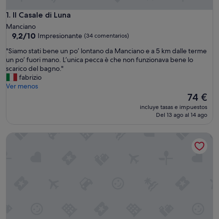
Il Casale di Luna
1. Il Casale di Luna
Manciano
9.2
9,2/10
Impresionante
(34 comentarios)
sobre
"
"Siamo stati bene un po’ lontano da Manciano e a 5 km dalle terme
10,
S
un po’ fuori mano. L’unica pecca è che non funzionava bene lo
Impresionante,
i
scarico del bagno."
(34 comentarios)
a
fabrizio
m
Ver menos
o
El
74 €
s
precio
incluye tasas e impuestos
t
actual
Del 13 ago al 14 ago
a
es
t
de
B&B 8380
i
74 €
b
e
n
e
u
n
p
o
’