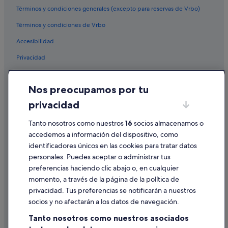
Términos y condiciones generales (excepto para reservas de Vrbo)
Hoteles con bar en Pitigliano
Términos y condiciones de Vrbo
Campings de caravanas en Pitigliano
Accesibilidad
Hoteles de golf en Saturnia
Privacidad
Hoteles con piscina en Saturnia
Hoteles cerca de Fortaleza de los Orsini
Cookies
Nos preocupamos por tu
Hoteles que aceptan mascotas en Saturnia
Condiciones de uso
privacidad
Usi hoteles
Información legal/contacto
Casas de campo en Región vinícola de Morellino di Scansano
Tanto nosotros como nuestros
16
socios almacenamos o
Pautas sobre el contenido y cómo denunciar contenido
accedemos a información del dispositivo, como
Hoteles cerca de Cascadas del Molino
identificadores únicos en las cookies para tratar datos
Ayuda
Townhouses/Affittacamere en Saturnia
personales. Puedes aceptar o administrar tus
Ayuda
Santa Fiora hoteles
preferencias haciendo clic abajo o, en cualquier
momento, a través de la página de la política de
Semproniano hoteles
Cancelar un vuelo
privacidad. Tus preferencias se notificarán a nuestros
Arcidosso hoteles
Cancelar una reserva de hotel o de un alquiler vacacional
socios y no afectarán a los datos de navegación.
Montemerano hoteles
Plazos de reembolso
Tanto nosotros como nuestros asociados
Hoteles cerca de Bodega Maremma Vigna Mia