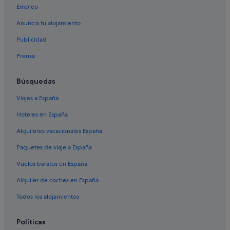
Empleo
Hoteles con piscina en Pitigliano
Anuncia tu alojamiento
Piancastagnaio hoteles
Publicidad
Campings de caravanas en Saturnia
Prensa
Posadas en Saturnia
Hoteles cerca de Parque de animales de monte Amiata
Búsquedas
Hoteles de 3 estrellas en Saturnia
Viajes a España
Scansano hoteles
Hoteles en España
Hoteles con bar en Saturnia
Alquileres vacacionales España
Albergues en Pitigliano
Paquetes de viaje a España
Hoteles de 4 estrellas en Pitigliano
Vuelos baratos en España
Hoteles de 3 estrellas en Pitigliano
Alquiler de coches en España
Marsiliana hoteles
Villas en Pitigliano
Todos los alojamientos
Apartamentos en Saturnia
Políticas
Hoteles cerca de Terme di Saturnia