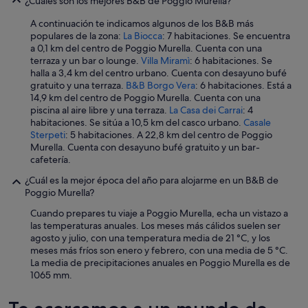
¿Cuáles son los mejores B&B de Poggio Murella?
A continuación te indicamos algunos de los B&B más
populares de la zona:
La Biocca
: 7 habitaciones. Se encuentra
a 0,1 km del centro de Poggio Murella. Cuenta con una
terraza y un bar o lounge.
Villa Miramì
: 6 habitaciones. Se
halla a 3,4 km del centro urbano. Cuenta con desayuno bufé
gratuito y una terraza.
B&B Borgo Vera
: 6 habitaciones. Está a
14,9 km del centro de Poggio Murella. Cuenta con una
piscina al aire libre y una terraza.
La Casa dei Carrai
: 4
habitaciones. Se sitúa a 10,5 km del casco urbano.
Casale
Sterpeti
: 5 habitaciones. A 22,8 km del centro de Poggio
Murella. Cuenta con desayuno bufé gratuito y un bar-
cafetería.
¿Cuál es la mejor época del año para alojarme en un B&B de
Poggio Murella?
Cuando prepares tu viaje a Poggio Murella, echa un vistazo a
las temperaturas anuales. Los meses más cálidos suelen ser
agosto y julio, con una temperatura media de 21 °C, y los
meses más fríos son enero y febrero, con una media de 5 °C.
La media de precipitaciones anuales en Poggio Murella es de
1065 mm.