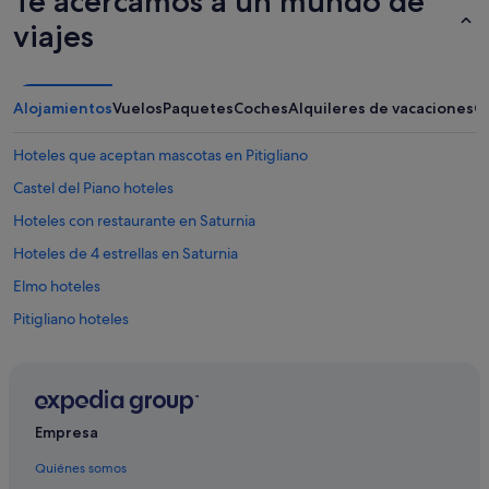
Te acercamos a un mundo de
viajes
Alojamientos
Vuelos
Paquetes
Coches
Alquileres de vacaciones
O
Hoteles que aceptan mascotas en Pitigliano
Castel del Piano hoteles
Hoteles con restaurante en Saturnia
Hoteles de 4 estrellas en Saturnia
Elmo hoteles
Pitigliano hoteles
Manciano hoteles
Centros vacacionales en Pitigliano
B&B en Saturnia
Empresa
Hoteles de 5 estrellas en Saturnia
Quiénes somos
Abbadia San Salvatore hoteles