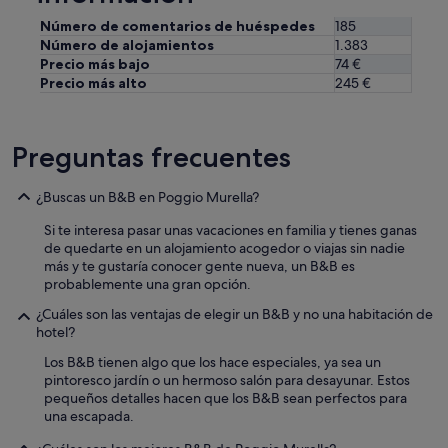
g
Número de comentarios de huéspedes
185
a
Número de alojamientos
1.383
r
Precio más bajo
74 €
"
Precio más alto
245 €
Preguntas frecuentes
¿Buscas un B&B en Poggio Murella?
Si te interesa pasar unas vacaciones en familia y tienes ganas
de quedarte en un alojamiento acogedor o viajas sin nadie
más y te gustaría conocer gente nueva, un B&B es
probablemente una gran opción.
¿Cuáles son las ventajas de elegir un B&B y no una habitación de
hotel?
Los B&B tienen algo que los hace especiales, ya sea un
pintoresco jardín o un hermoso salón para desayunar. Estos
pequeños detalles hacen que los B&B sean perfectos para
una escapada.