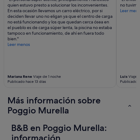
s
quien estuvo presto a solucionar los inconvenientes.
no tuvimos
a
En esta ocasión llevamos un carro eléctrico, por si
Leer men
t
deciden llevar uno no eligan ya que el centro de carga
e
no está funcionando y los que quedan cerca ósea en
n
el pueblo es de carga súper lenta, la piscina no estaba
d
tampoco en funcionamiento, de ahí en fuera todo
i
bien."
e
Leer menos
r
o
n
.
U
Mariana Rene
Viaje de 1 noche
Luis
Viaje 
n
Publicado hace 13 días
Publicado 
e
x
c
Más información sobre
e
l
Poggio Murella
e
n
t
B&B en Poggio Murella:
e
l
información
u