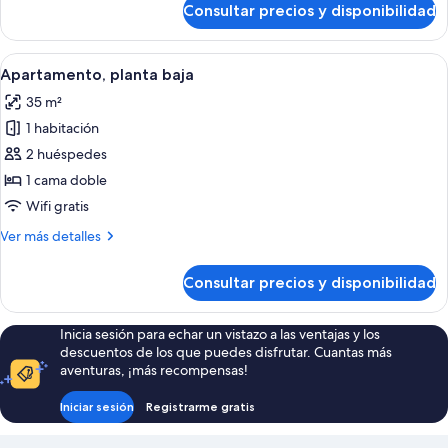
Consultar precios y disponibilidad
Apartamento,
planta
baja
Abrir
Un dormitorio con cama, mesita de noc
3
Apartamento, planta baja
todas
35 m²
las
1 habitación
fotos
de
2 huéspedes
Apartamento,
1 cama doble
planta
Wifi gratis
baja
Más
Ver más detalles
detalles
de
Consultar precios y disponibilidad
Apartamento,
planta
baja
Inicia sesión para echar un vistazo a las ventajas y los
descuentos de los que puedes disfrutar. Cuantas más
aventuras, ¡más recompensas!
Iniciar sesión
Registrarme gratis