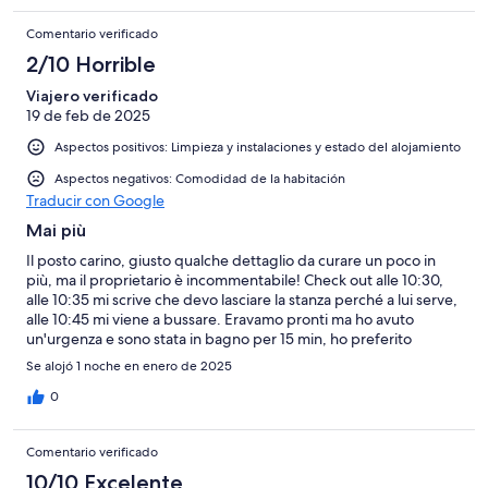
Comentario verificado
2/10 Horrible
Viajero verificado
19 de feb de 2025
Aspectos positivos: Limpieza y instalaciones y estado del alojamiento
Aspectos negativos: Comodidad de la habitación
Traducir con Google
Mai più
Il posto carino, giusto qualche dettaglio da curare un poco in
più, ma il proprietario è incommentabile! Check out alle 10:30,
alle 10:35 mi scrive che devo lasciare la stanza perché a lui serve,
alle 10:45 mi viene a bussare. Eravamo pronti ma ho avuto
un'urgenza e sono stata in bagno per 15 min, ho preferito
dovendo affrontare un viaggio di 6 ore! Se hai degli ospiti devi
Se alojó 1 noche en enero de 2025
avere buonsenso e un minimo di tolleranza, non puoi farmi
notare che sono in ritardo di 5 min con un messaggio (che non
0
avevo visto perché stavamo raccogliendo le ultime
cose...)Assurdo e scortese! Tra l'altro in bassa stagione con un
Comentario verificado
residence di camere vuote! Il letto scomodo e la doccia
minuscola. Non lo consiglio assolutamente. Torneremo a breve
10/10 Excelente