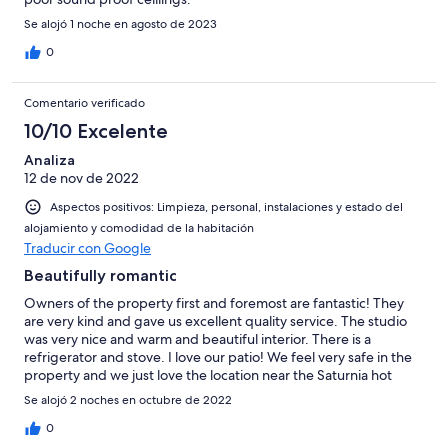
Se alojó 1 noche en agosto de 2023
0
Comentario verificado
10/10 Excelente
Analiza
12 de nov de 2022
Aspectos positivos: Limpieza, personal, instalaciones y estado del
alojamiento y comodidad de la habitación
Traducir con Google
Beautifully romantic
Owners of the property first and foremost are fantastic! They
are very kind and gave us excellent quality service. The studio
was very nice and warm and beautiful interior. There is a
refrigerator and stove. I love our patio! We feel very safe in the
property and we just love the location near the Saturnia hot
springs. Future travelers take note that it is best to get to this
Se alojó 2 noches en octubre de 2022
property with a vehicle. Public transportation is rare especially
on weekends. Nearest grocery store is called COOP which is 15
0
minutes drive.