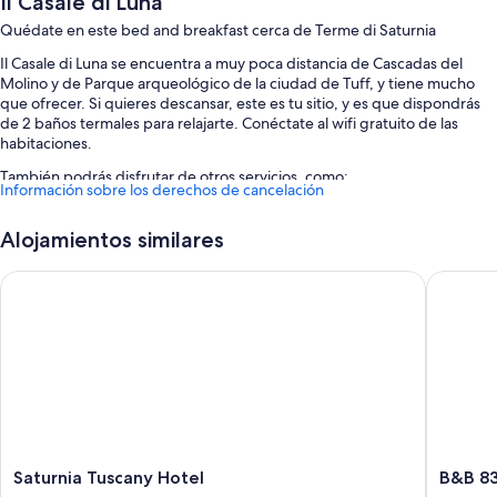
Il Casale di Luna
Quédate en este bed and breakfast cerca de Terme di Saturnia
Il Casale di Luna se encuentra a muy poca distancia de Cascadas del
Molino y de Parque arqueológico de la ciudad de Tuff, y tiene mucho
que ofrecer. Si quieres descansar, este es tu sitio, y es que dispondrás
de 2 baños termales para relajarte. Conéctate al wifi gratuito de las
habitaciones.
También podrás disfrutar de otros servicios, como:
Información sobre los derechos de cancelación
Aparcamiento gratis
Alojamientos similares
Espacios sin humos
Saturnia Tuscany Hotel
B&B 838
Características de la habitación
Todas las habitaciones de Il Casale di Luna incluyen comodidades como
wifi gratis.
Además, otros servicios que encontrarás incluyen:
Baños con duchas y bidés
Televisiones de pantalla plana con canales digitales
Balcones o patios, armarios o roperos y cocinas básicas
Saturnia
B&B
Saturnia Tuscany Hotel
B&B 8
Tuscany
8380