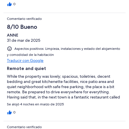
0
Comentario verificado
8/10 Bueno
ANNE
31 de mar de 2025
Aspectos positivos: Limpieza, instalaciones y estado del alojamiento
y comodidad de la habitación
Traducir con Google
Remote and quiet
While the property was lovely; spacious, toiletries, decent
bedding and great kitchenette facilities, nice patio area and
quiet neighborhood with safe free parking, the place is a bit
remote. Be prepared to drive everywhere for everything.
Having said that, in the next town is a fantastic restaurant called
la Posta. Well worth the 7 min drive. You will need a car to stay
Se alojó 4 noches en marzo de 2025
here and if you’re just looking for quiet stay to explore the area,
you can’t go wrong here.
0
Comentario verificado