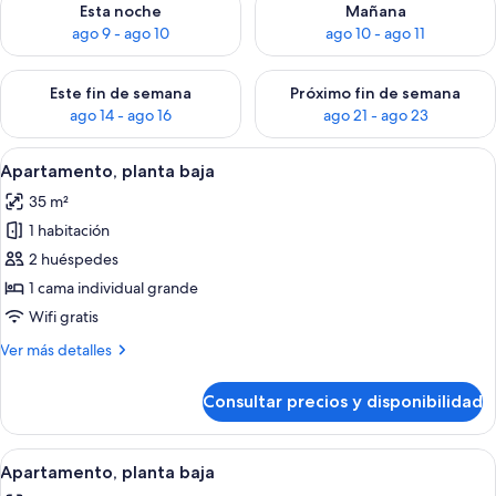
Esta noche
Mañana
ago 9 - ago 10
ago 10 - ago 11
Consulta la disponibilidad para este fin de semana, ago 14 - a
Consulta la disponibilidad par
Este fin de semana
Próximo fin de semana
ago 14 - ago 16
ago 21 - ago 23
Abrir
Un dormitorio con cama, mesita de no
3
Apartamento, planta baja
todas
35 m²
las
1 habitación
fotos
de
2 huéspedes
Apartamento,
1 cama individual grande
planta
Wifi gratis
baja
Más
Ver más detalles
detalles
de
Consultar precios y disponibilidad
Apartamento,
planta
baja
Abrir
Un dormitorio con cama, un cuadro en
3
Apartamento, planta baja
todas