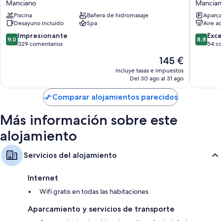
Manciano
Mancia
Hotel
Mancia
Piscina
Bañera de hidromasaje
Aparca
Manciano
Desayuno incluido
Spa
Aire a
9.0
8.8
Impresionante
Exc
9,0
8,8
sobre
sobre
329 comentarios
54 c
10,
10,
El
145 €
Impresionante,
Excelent
precio
329 comentarios
54 come
incluye tasas e impuestos
actual
Del 30 ago al 31 ago
es
de
Comparar alojamientos parecidos
145 €
Más información sobre este
alojamiento
Servicios del alojamiento
Internet
Wifi gratis en todas las habitaciones
Aparcamiento y servicios de transporte