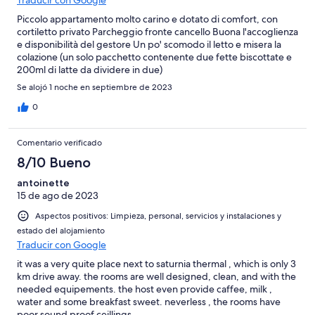
Piccolo appartamento molto carino e dotato di comfort, con
cortiletto privato Parcheggio fronte cancello Buona l'accoglienza
e disponibilità del gestore Un po' scomodo il letto e misera la
colazione (un solo pacchetto contenente due fette biscottate e
200ml di latte da dividere in due)
Se alojó 1 noche en septiembre de 2023
0
Comentario verificado
8/10 Bueno
antoinette
15 de ago de 2023
Aspectos positivos: Limpieza, personal, servicios y instalaciones y
estado del alojamiento
Traducir con Google
it was a very quite place next to saturnia thermal , which is only 3
km drive away. the rooms are well designed, clean, and with the
needed equipements. the host even provide caffee, milk ,
water and some breakfast sweet. neverless , the rooms have
poor sound proof ceillings.