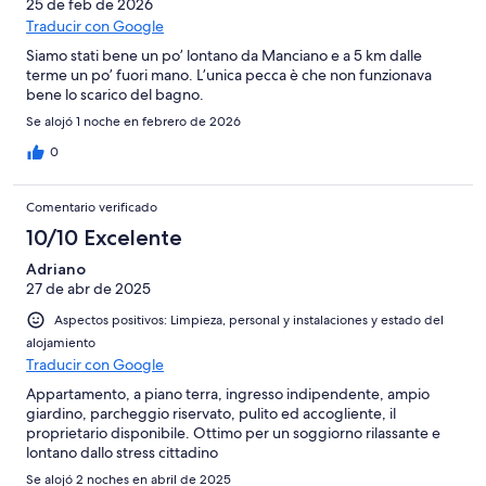
Normal
25 de feb de 2026
de
-
Traducir con Google
2
Mediocre
-
Siamo stati bene un po’ lontano da Manciano e a 5 km dalle
Horrible
terme un po’ fuori mano. L’unica pecca è che non funzionava
bene lo scarico del bagno.
Se alojó 1 noche en febrero de 2026
0
Comentario verificado
10/10 Excelente
Adriano
27 de abr de 2025
Aspectos positivos: Limpieza, personal y instalaciones y estado del
alojamiento
Traducir con Google
Appartamento, a piano terra, ingresso indipendente, ampio
giardino, parcheggio riservato, pulito ed accogliente, il
proprietario disponibile. Ottimo per un soggiorno rilassante e
lontano dallo stress cittadino
Se alojó 2 noches en abril de 2025