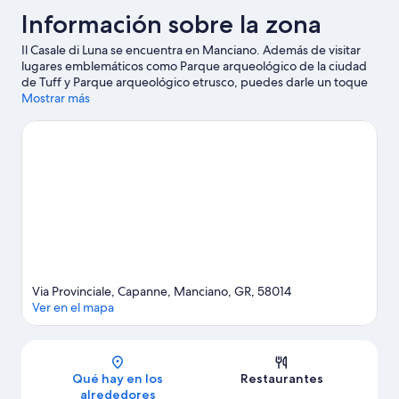
Información sobre la zona
Il Casale di Luna se encuentra en Manciano. Además de visitar
lugares emblemáticos como Parque arqueológico de la ciudad
de Tuff y Parque arqueológico etrusco, puedes darle un toque
más activo a tus vacaciones en Terme di Saturnia y Bodega
Mostrar más
Maremma Vigna Mia. También merece la pena acercarse a
Cascadas del Molino y Museo de Prehistoria e Historia Antigua
del Valle de Fiora. Dedica algo de tiempo a descubrir cuáles son
las actividades de la zona, entre las que se incluye los
manantiales de aguas termales.
Ver guía de viaje de Manciano
Ver más B&B en Manciano
Via Provinciale, Capanne, Manciano, GR, 58014
Ver en el mapa
Mapa
Qué hay en los
Restaurantes
alrededores