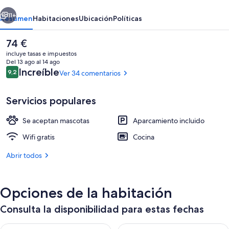
Luna
erior
Siguiente
11+
Resumen
Habitaciones
Ubicación
Políticas
El
74 €
precio
incluye tasas e impuestos
actual
Del 13 ago al 14 ago
es
Comentarios
Increíble
9,2
Ver 34 comentarios
9,2 de 10
de
74 €
Servicios populares
Se aceptan mascotas
Aparcamiento incluido
Entrada al alojamiento
Wifi gratis
Cocina
Abrir todos
Opciones de la habitación
Consulta la disponibilidad para estas fechas
Consulta la disponibilidad para esta noche, ago 9 - ago 10
Consulta la disponibilidad par