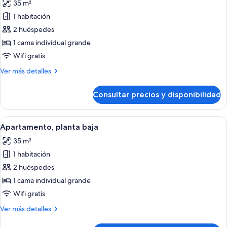
35 m²
las
1 habitación
fotos
de
2 huéspedes
Apartamento,
1 cama individual grande
planta
Wifi gratis
baja
Más
Ver más detalles
detalles
de
Consultar precios y disponibilidad
Apartamento,
planta
baja
Abrir
Un dormitorio con cama, dos mesitas d
3
Apartamento, planta baja
todas
35 m²
las
1 habitación
fotos
de
2 huéspedes
Apartamento,
1 cama individual grande
planta
Wifi gratis
baja
Más
Ver más detalles
detalles
de