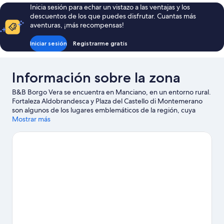
4PAX
Inicia sesión para echar un vistazo a las ventajas y los
descuentos de los que puedes disfrutar. Cuantas más
aventuras, ¡más recompensas!
Iniciar sesión
Registrarme gratis
Información sobre la zona
B&B Borgo Vera se encuentra en Manciano, en un entorno rural.
Fortaleza Aldobrandesca y Plaza del Castello di Montemerano
son algunos de los lugares emblemáticos de la región, cuya
belleza natural puedes admirar en Cascadas del Molino y
Mostrar más
Cataratas de Salabrone. Anímate a realizar actividades al aire
libre como el ciclismo de montaña, las rutas a pie o en bicicleta o
la equitación, y aprovecha que dispones de alquiler de bicicletas
en las inmediaciones para hacer un recorrido por Manciano.
Ver
guía de viaje de Manciano
Ver más B&B en Manciano