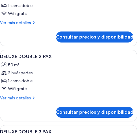
Habitación
1 cama doble
estándar
Wifi gratis
doble
Más
Ver más detalles
detalles
de
Consultar precios y disponibilidad
Habitación
estándar
doble
Abrir
Caja fuerte, escritorio, wifi gratis y r
6
DELUXE DOUBLE 2 PAX
todas
50 m²
las
2 huéspedes
fotos
de
1 cama doble
DELUXE
Wifi gratis
DOUBLE
Más
Ver más detalles
2
detalles
PAX
de
Consultar precios y disponibilidad
DELUXE
DOUBLE
2
Abrir
Caja fuerte, escritorio, wifi gratis y r
6
PAX
DELUXE DOUBLE 3 PAX
todas