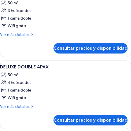
50 m²
las
3 huéspedes
fotos
de
1 cama doble
DELUXE
Wifi gratis
DOUBLE
Más
Ver más detalles
3
detalles
PAX
de
Consultar precios y disponibilidad
DELUXE
DOUBLE
3
Abrir
Caja fuerte, escritorio, wifi gratis y r
6
PAX
DELUXE DOUBLE 4PAX
todas
50 m²
las
4 huéspedes
fotos
de
1 cama doble
DELUXE
Wifi gratis
DOUBLE
Más
Ver más detalles
4PAX
detalles
de
Consultar precios y disponibilidad
DELUXE
DOUBLE