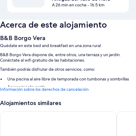
A 26 min en coche
- 16.5 km
Acerca de este alojamiento
B&B Borgo Vera
Quédate en este bed and breakfast en una zona rural
B&B Borgo Vera dispone de, entre otros, una terraza y un jardín.
Conéctate al wifi gratuito de las habitaciones.
También podrás disfrutar de otros servicios, como:
Una piscina al aire libre de temporada con tumbonas y sombrillas
Aparcamiento gratis
Información sobre los derechos de cancelación
Desayuno típico de la cocina local (de pago), asistencia turística y
para la compra de entradas y consigna de equipaje
Alojamientos similares
Área para parrillas y una caja fuerte en recepción
Saturnia Tuscany Hotel
B&B 838
Características de la habitación
Todas las habitaciones en B&B Borgo Vera cuentan con características
que incluyen aire acondicionado, además de comodidades como wifi