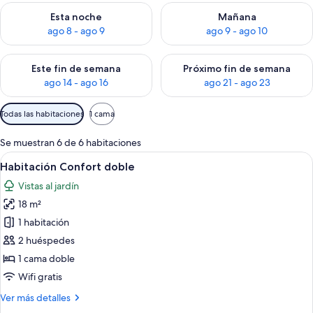
Consulta la disponibilidad para esta noche, ago 8 - ago 9
Consulta la disponibilidad pa
Esta noche
Mañana
ago 8 - ago 9
ago 9 - ago 10
Consulta la disponibilidad para este fin de semana, ago 14 - a
Consulta la disponibilidad par
Este fin de semana
Próximo fin de semana
ago 14 - ago 16
ago 21 - ago 23
Filtros
Todas las habitaciones
1 cama
disponibles
para
Se muestran 6 de 6 habitaciones
las
Abrir
Un área de piscina con sillones de desc
10
Habitación Confort doble
habitaciones
todas
Vistas al jardín
las
18 m²
fotos
de
1 habitación
Habitación
2 huéspedes
Confort
1 cama doble
doble
Wifi gratis
Más
Ver más detalles
detalles