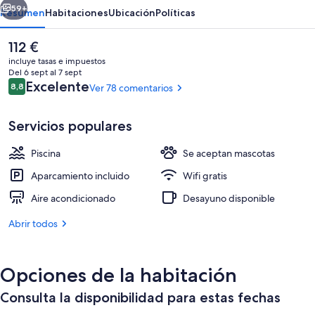
59+
Resumen
Habitaciones
Ubicación
Políticas
El
112 €
precio
incluye tasas e impuestos
actual
Del 6 sept al 7 sept
es
Comentarios
Excelente
8,8
Ver 78 comentarios
8,8 de 10
de
112 €
Servicios populares
Piscina
Se aceptan mascotas
Senderismo
Aparcamiento incluido
Wifi gratis
Aire acondicionado
Desayuno disponible
Abrir todos
Opciones de la habitación
Consulta la disponibilidad para estas fechas