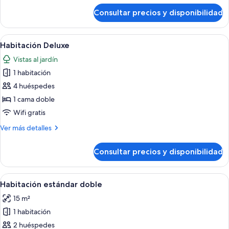
de
Consultar precios y disponibilidad
Habitación
Confort
doble
Abrir
Un área de piscina con sillones de desc
7
Habitación Deluxe
todas
Vistas al jardín
las
1 habitación
fotos
de
4 huéspedes
Habitación
1 cama doble
Deluxe
Wifi gratis
Más
Ver más detalles
detalles
de
Consultar precios y disponibilidad
Habitación
Deluxe
Abrir
Un dormitorio con cama, mesitas de no
7
Habitación estándar doble
todas
15 m²
las
1 habitación
fotos
de
2 huéspedes