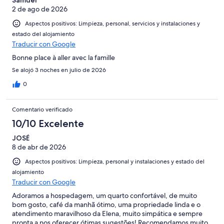
4
Normal
2 de ago de 2026
de
-
2
Aspectos positivos: Limpieza, personal, servicios y instalaciones y
Mediocre
-
estado del alojamiento
Horrible
Traducir con Google
Bonne place à aller avec la famille
Se alojó 3 noches en julio de 2026
0
Comentario verificado
10/10 Excelente
JOSÉ
8 de abr de 2026
Aspectos positivos: Limpieza, personal y instalaciones y estado del
alojamiento
Traducir con Google
Adoramos a hospedagem, um quarto confortável, de muito
bom gosto, café da manhã ótimo, uma propriedade linda e o
atendimento maravilhoso da Elena, muito simpática e sempre
pronta a nos oferecer ótimas sugestões! Recomendamos muito.