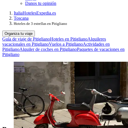
Danos tu opinión
Italia
Hoteles
Expedia.es
Toscana
Hoteles de 3 estrellas en Pitigliano
Organiza tu viaje
Guía de viaje de Pitigliano
Hoteles en Pitigliano
Alquileres
vacacionales en Pitigliano
Vuelos a Pitigliano
Actividades en
Pitigliano
Alquiler de coches en Pitigliano
Paquetes de vacaciones en
Pitigliano