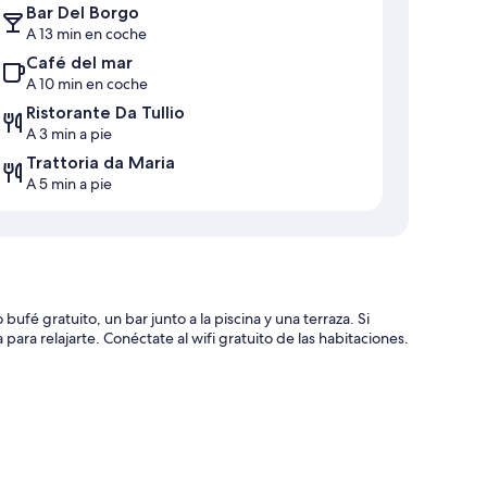
Bar Del Borgo
A 13 min en coche
Café del mar
A 10 min en coche
Ristorante Da Tullio
A 3 min a pie
Trattoria da Maria
A 5 min a pie
ufé gratuito, un bar junto a la piscina y una terraza. Si
para relajarte. Conéctate al wifi gratuito de las habitaciones.
 asistencia turística y para la compra de entradas y consigna