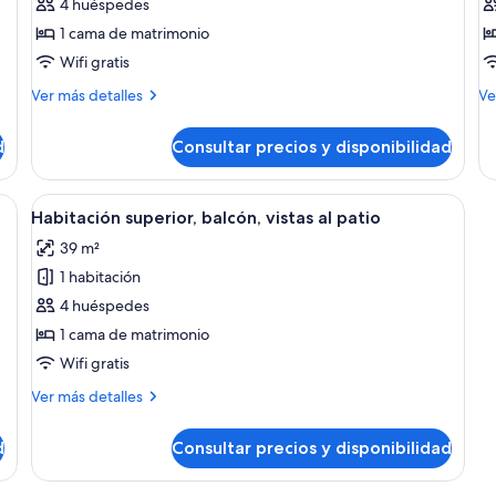
Habitación
Su
4 huéspedes
Deluxe,
b
1 cama de matrimonio
balcón,
vi
Wifi gratis
vistas
a
Más
M
Ver más detalles
Ve
a
la
detalles
de
la
c
de
de
d
Consultar precios y disponibilidad
colina
Habitación
Su
Deluxe,
ba
balcón,
vis
 dosel, lámparas de noche, un escritorio con una revista, una orquídea en 
Abrir
Una habitación de hotel moderna con u
5
vistas
a
Habitación superior, balcón, vistas al patio
todas
a
la
39 m²
la
las
co
colina
1 habitación
fotos
de
4 huéspedes
Habitación
1 cama de matrimonio
superior,
Wifi gratis
balcón,
Más
Ver más detalles
vistas
detalles
al
de
d
Consultar precios y disponibilidad
Habitación
patio
superior,
balcón,