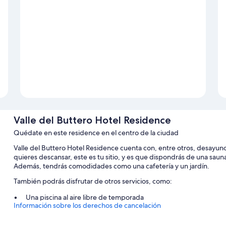
Valle del Buttero Hotel Residence
Quédate en este residence en el centro de la ciudad
Valle del Buttero Hotel Residence cuenta con, entre otros, desayuno b
quieres descansar, este es tu sitio, y es que dispondrás de una sauna 
Además, tendrás comodidades como una cafetería y un jardín.
También podrás disfrutar de otros servicios, como:
Una piscina al aire libre de temporada
Información sobre los derechos de cancelación
Aparcamiento gratis
Un servicio de transporte desde y hasta el aeropuerto (de pago),