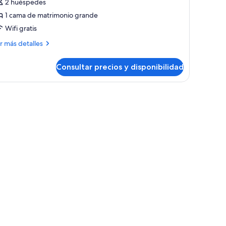
ite,
2 huéspedes
alcón,
1 cama de matrimonio grande
stas
Wifi gratis
ás
r más detalles
talles
olina
Consultar precios y disponibilidad
ite,
lcón,
tas
maceta y cuadros en la pared.
na cama grande, lámparas de noche, un televisor de pantalla plana y un ve
lina