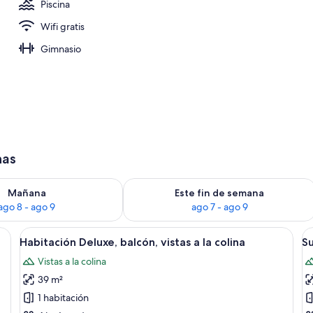
Piscina
Wifi gratis
Gimnasio
has
ago 8
isponibilidad para mañana, ago 8 - ago 9
Consulta la disponibilidad para este 
Mañana
Este fin de semana
ago 8 - ago 9
ago 7 - ago 9
critorio, televisión y vistas al exterior.
Abrir
Una habitación con sofá, televisión, me
A
8
Habitación Deluxe, balcón, vistas a la colina
Su
todas
t
Vistas a la colina
las
la
39 m²
fotos
f
de
d
1 habitación