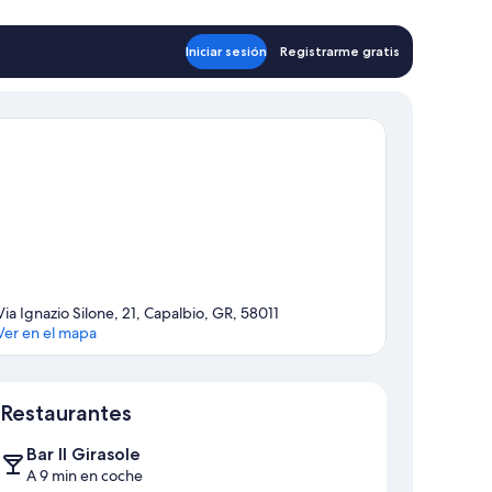
Iniciar sesión
Registrarme gratis
Via Ignazio Silone, 21, Capalbio, GR, 58011
Ver en el mapa
Mapa
Restaurantes
Bar Il Girasole
A 9 min en coche