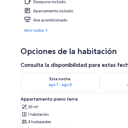
Desayuno incluido
Aparcamiento incluido
Exterior
Aire acondicionado
Abrir todos
Opciones de la habitación
Consulta la disponibilidad para estas fec
Consulta la disponibilidad para esta noche, ago 7 - 
Consulta la d
Esta noche
ago 7 - ago 8
Abrir
Habitación de hotel con cama, es
6
Appartamento piano terra
todas
39 m²
las
1 habitación
fotos
de
4 huéspedes