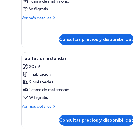
Appartamento
1 cama de matrimonio
piano
Wifi gratis
terra
Más
Ver más detalles
detalles
de
Appartamento
piano
Consultar precios y disponibilida
terra
Abrir
Un dormitorio con una cama con
4
Habitación estándar
todas
20 m²
las
1 habitación
fotos
de
2 huéspedes
Habitación
1 cama de matrimonio
estándar
Wifi gratis
Más
Ver más detalles
detalles
de
Consultar precios y disponibilida
Habitación
estándar