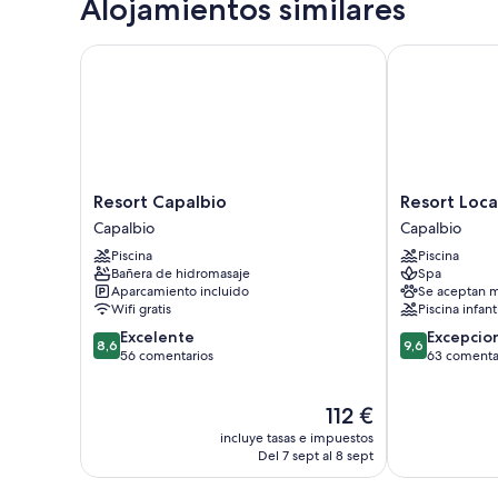
Alojamientos similares
Resort Capalbio
Resort Locan
Resort
Resort
Resort Capalbio
Resort Loc
Capalbio
Locanda
Capalbio
Capalbio
Capalbio
Rossa
Piscina
Piscina
Capalbio
Bañera de hidromasaje
Spa
Aparcamiento incluido
Se aceptan m
Wifi gratis
Piscina infant
8.6
9.6
Excelente
Excepcio
8,6
9,6
sobre
sobre
56 comentarios
63 comenta
10,
10,
Excelente,
Excepcional,
El
112 €
56 comentarios
63 comentari
precio
incluye tasas e impuestos
actual
Del 7 sept al 8 sept
es
de