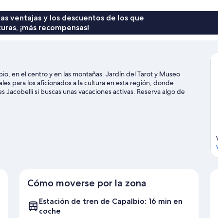
vistas
al
 las ventajas y los descuentos de los que
patio
turas, ¡más recompensas!
io, en el centro y en las montañas. Jardín del Tarot y Museo
s para los aficionados a la cultura en esta región, donde
Jacobelli si buscas unas vacaciones activas. Reserva algo de
como las rutas a pie o en bicicleta.
Ver guía de viaje de Capalbio
Cómo moverse por la zona
Estación de tren de Capalbio: 16 min en
coche