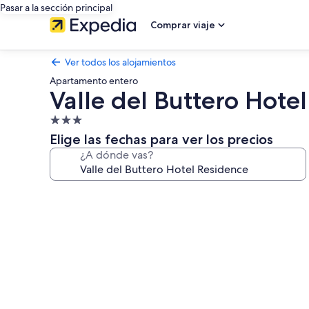
Pasar a la sección principal
Comprar viaje
Ver todos los alojamientos
Apartamento entero
Valle del Buttero Hote
Alojamiento
de
Elige las fechas para ver los precios
3.0 estrellas
¿A dónde vas?
Galería
de
imágenes
de
Valle
del