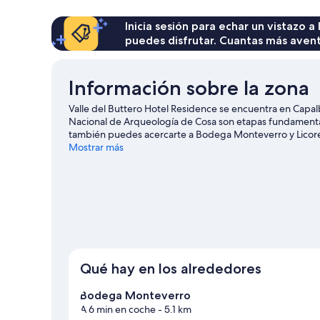
Inicia sesión para echar un vistazo a
puedes disfrutar. Cuantas más aven
Información sobre la zona
Valle del Buttero Hotel Residence se encuentra en Capalb
Nacional de Arqueología de Cosa son etapas fundamentale
también puedes acercarte a Bodega Monteverro y Licores 
tiempo para explorar la naturaleza realizando actividades 
Mostrar más
Ver más residences en Capalbio
Qué hay en los alrededores
Bodega Monteverro
A 6 min en coche
- 5.1 km