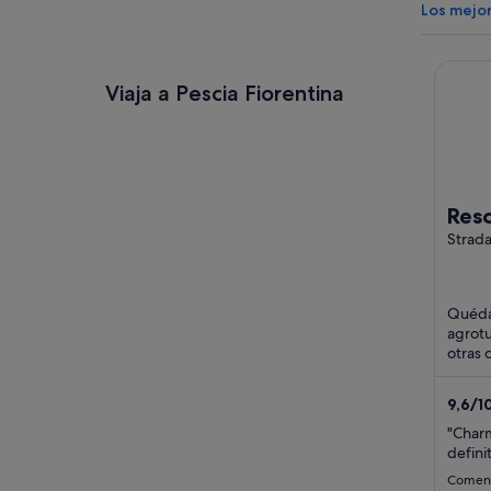
Los mejor
Resort
Viaja a Pescia Fiorentina
Res
Strada
Pescia
11b Ca
Quéda
agrotu
otras 
aparca
libre. 
9,6
/
1
"Charm
defini
Coment