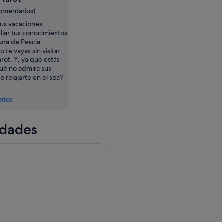
comentarios)
tus vacaciones,
liar tus conocimientos
tura de Pescia
o te vayas sin visitar
arot. Y, ya que estás
qué no admira sus
o relajarte en el spa?
entos
idades
ural Maliosa