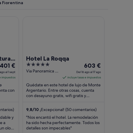
a Fiorentina
a & Golf Resort - The Leading Hotels of the World
Hotel La Roqqa
ta un rostro con tentáculos de pulpo.
tural
Hotel La Roqqa
El
5
El
The
401 €
603 €
precio
out
precio
Via Panoramica 7
e
ago al 1 sept
Del 16 ago al 17 ago
Monte Argentario
es
of
es
 e impuestos
incluye tasas e impuestos
GR
de
5
de
e
Quédate en este hotel de lujo de Monte
401 €
603 €
enta con
Argentario. Entre otras cosas, cuenta
por
con desayuno gratis, wifi gratis y
por
 los
aparcamiento con asistencia gratuito.
noche
noche
Dos atracciones ...
del
del
ntarios)
9,8
/
10
¡Excepcional! (50 comentarios)
31
16
dable y
"Nos encantó el hotel. La remodelación
ago
ago
e a
ha sido hecha perfectamente. Todos los
al
al
un olor
detalles son impecables"