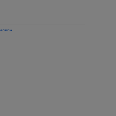
aturnia
a Vigna Mia