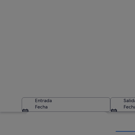
Entrada
Salid
Fecha
Fech
Ver mapa