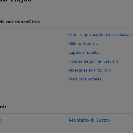
 de vacaciones
Otros
Hoteles que aceptan mascotas en S
B&B en Saturnia
Capalbio hoteles
Hoteles de golf en Saturnia
Albergues en Pitigliano
Marsiliana hoteles
Hoteles cerca de Bodega Maremm
Hoteles cerca de Librería Paoline
Hoteles con bar en Pitigliano
erés
Magliano in Toscana hoteles
o
Montalto di Castro
Hoteles cerca de Jardín del Tarot
Pitigliano hoteles