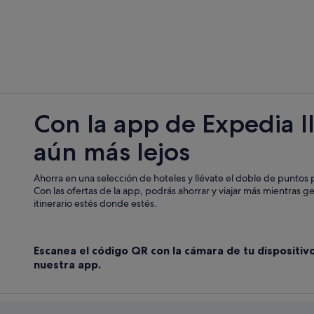
Villas en Pitigliano
Hoteles de 3 estrellas en Saturnia
Hoteles cerca de Cascadas del Mol
Hoteles que aceptan mascotas en P
Hoteles de 4 estrellas en Pitigliano
Con la app de Expedia l
Posadas en Saturnia
aún más lejos
Ansedonia hoteles
Borgo Carige hoteles
Ahorra en una selección de hoteles y llévate el doble de puntos p
Hoteles con restaurante en Saturni
Con las ofertas de la app, podrás ahorrar y viajar más mientras g
itinerario estés donde estés.
Manciano hoteles
Escanea el código QR con la cámara de tu dispositiv
nuestra app.