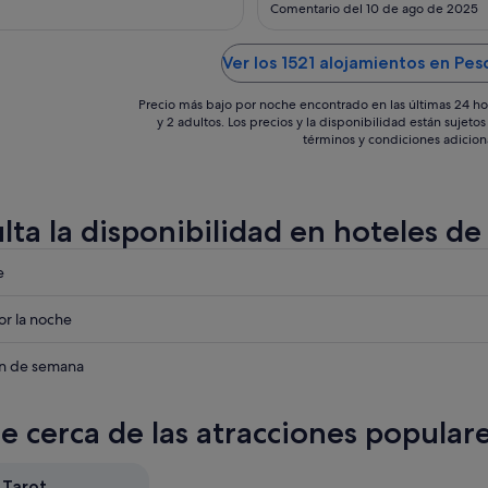
9
extraño, al principio pense que 
Comentario del 10 de ago de 2025
propiedad pero es el azufre de l
sept
termas, seria algo bueno que te 
comuniquen para que no te llev
Ver los 1521 alojamientos en Pesc
disgusto pensando que es por o
cosa. ..."
Precio más bajo por noche encontrado en las últimas 24 ho
y 2 adultos. Los precios y la disponibilidad están sujet
términos y condiciones adicion
lta la disponibilidad en hoteles de
eba
e
eba
r la noche
eba
in de semana
na
te cerca de las atracciones popular
na
na
 Tarot