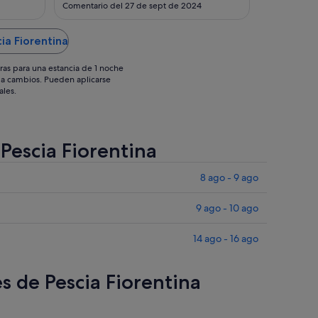
1
17
era de la
Comentario del 27 de sept de 2024
as
sept
ago
lo
es un
ia Fiorentina
tra
ras para una estancia de 1 noche
os a cambios. Pueden aplicarse
ales.
 Pescia Fiorentina
8 ago - 9 ago
9 ago - 10 ago
14 ago - 16 ago
es de Pescia Fiorentina