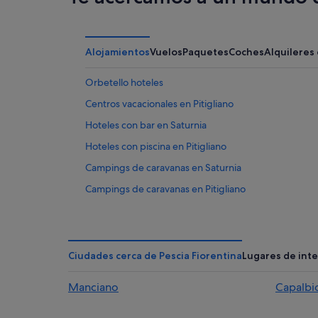
Alojamientos
Vuelos
Paquetes
Coches
Alquileres
Orbetello hoteles
Centros vacacionales en Pitigliano
Hoteles con bar en Saturnia
Hoteles con piscina en Pitigliano
Campings de caravanas en Saturnia
Campings de caravanas en Pitigliano
Saline Sadun hoteles
Montemerano hoteles
B&B en Poggio Murella
Ciudades cerca de Pescia Fiorentina
Lugares de int
Porto Ercole hoteles
Manciano
Capalbi
Saturnia hoteles
Albinia hoteles