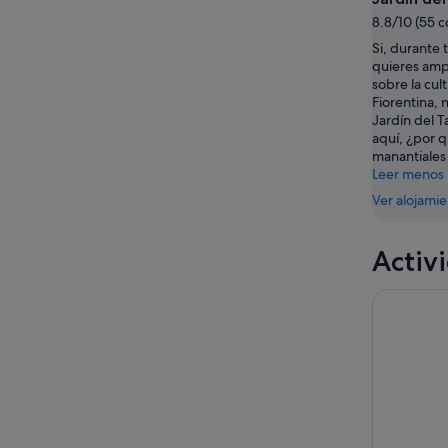
ago
por
para
8.8/10 (55 
-
la
el
Si, durante 
9
noche,
próximo
quieres amp
ago
9
fin
sobre la cul
ago
de
Fiorentina, n
-
semana,
Jardín del T
aquí, ¿por 
10
14
manantiales 
ago
ago
Leer menos
-
Ver alojami
16
ago
Activ
Picnic Nat