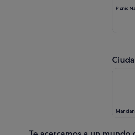
Picnic N
Ciuda
Mancian
Te acercamos a un mundo d