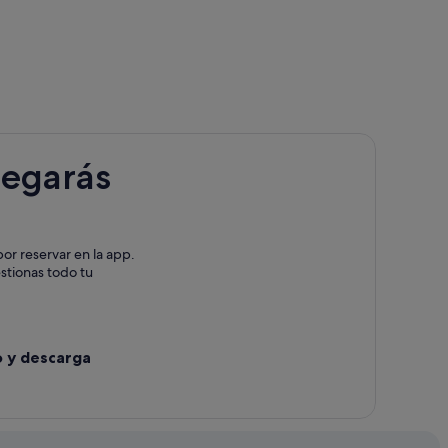
ino
itigliano
legarás
or reservar en la app.
a
estionas todo tu
o y descarga