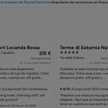
es hoteles de Pescia Fiorentina
Alquileres de vacaciones en Pesci
 Locanda Rossa
Terme di Saturnia Natural Sp
Una escultura de mosaico que represen
ort Locanda Rossa
Terme di Saturnia Na
El
5
 Capalbio
215 €
Spa & Golf Resort - 
 Fiorentina
precio
out
Via della Follonata
Leading Hotels of th
Del 8 sept al 9 sept
Del 31 
palbio GR
Manciano GR
es
of
incluye tasas e impuestos
incluye tasas
World
de
5
te en este alojamiento
Quédate en este hotel de lujo d
215 €
rístico de lujo de Capalbio. Entre
Manciano. Entre otras cosas, cu
cosas, cuenta con wifi gratis,
por
desayuno gratis, wifi gratis y
miento gratuito y 2 piscinas al aire
aparcamiento gratuito. Algo que
noche
Dos ...
huéspedes destacan ...
del
0
¡Excepcional! (63 comentarios)
9,4
/
10
¡Excepcional! (500 come
8
ing hotel, charming staff, will
"Pasamos una estancia muy agra
sept
tely go back"
relajante. Algo que es important
al
tener en cuenta es que sentiras 
ario del 25 de jun de 2026