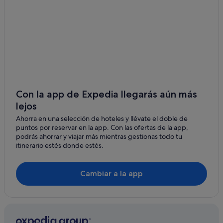
Hoteles cerca de Terme di Saturnia
Hoteles con bar en Saturnia
Villas en Saturnia
Hoteles cerca de Bodega Maremma Vigna Mia
Centros vacacionales en Pitigliano
Villas en Pitigliano
Hoteles de golf en Saturnia
Con la app de Expedia llegarás aún más
lejos
Hoteles que aceptan mascotas en Pitigliano
Ahorra en una selección de hoteles y llévate el doble de
B&B en Saturnia
puntos por reservar en la app. Con las ofertas de la app,
Campings de caravanas en Pitigliano
podrás ahorrar y viajar más mientras gestionas todo tu
itinerario estés donde estés.
Pitigliano hoteles
Hoteles con piscina en Saturnia
Cambiar a la app
Saturnia hoteles
Hoteles de 5 estrellas en Saturnia
Hoteles que aceptan mascotas en Saturnia