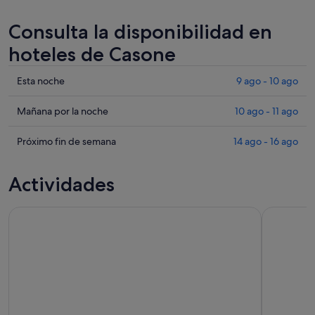
Consulta la disponibilidad en
hoteles de Casone
Comprueba
Esta noche
9 ago - 10 ago
los
precios
Comprueba
Mañana por la noche
10 ago - 11 ago
en
los
Casone
precios
Comprueba
Próximo fin de semana
14 ago - 16 ago
para
en
los
esta
Casone
precios
Actividades
noche,
para
en
9
mañana
Casone
Picnic Natural Maliosa
Pitigliano 
ago
por
para
-
la
el
10
noche,
próximo
ago
10
fin
ago
de
-
semana,
11
14