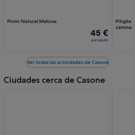
ago
ago
-
16
ago
Picnic Natural Maliosa
Pitiglian
caminata
45 €
por adulto
Ver todas las actividades de Casone
Ciudades cerca de Casone