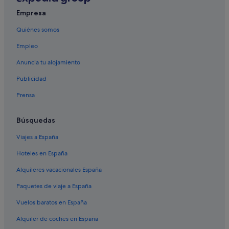
Hoteles con restaurante en Saturnia
Empresa
B&B en Poggio Murella
Quiénes somos
Elmo hoteles
Empleo
Hoteles cerca de Cascadas del Molino
Albergues en Pitigliano
Anuncia tu alojamiento
Publicidad
Prensa
Búsquedas
Viajes a España
Hoteles en España
Alquileres vacacionales España
Paquetes de viaje a España
Vuelos baratos en España
Alquiler de coches en España