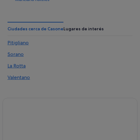
Piancastagnaio hoteles
Montemerano hoteles
Abbadia San Salvatore hoteles
Ciudades cerca de Casone
Lugares de interés
Hoteles con bar en Pitigliano
Pitigliano
Posadas en Saturnia
Sorano
Semproniano hoteles
Hoteles cerca de Fortaleza de los Orsini
La Rotta
Hoteles de 4 estrellas en Saturnia
Valentano
Hoteles de 3 estrellas en Pitigliano
Celle sul Rigo hoteles
Townhouses/Affittacamere en Saturnia
Hoteles de 4 estrellas en Pitigliano
Hoteles de 3 estrellas en Saturnia
Hoteles con piscina en Pitigliano