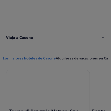
Viaja a Casone
Los mejores hoteles de Casone
Alquileres de vacaciones en Ca
Terme di Saturnia Natural Spa & Golf Resort - The Leading
Fonteverde 