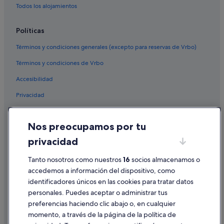
Todos los alojamientos
Políticas
Términos y condiciones generales (excepto para reservas de Vrbo)
Términos y condiciones de Vrbo
Accesibilidad
Privacidad
Cookies
Nos preocupamos por tu
Condiciones de uso
privacidad
Información legal/contacto
Tanto nosotros como nuestros
16
socios almacenamos o
Pautas sobre el contenido y cómo denunciar contenido
accedemos a información del dispositivo, como
identificadores únicos en las cookies para tratar datos
Ayuda
personales. Puedes aceptar o administrar tus
Ayuda
preferencias haciendo clic abajo o, en cualquier
momento, a través de la página de la política de
Cancelar un vuelo