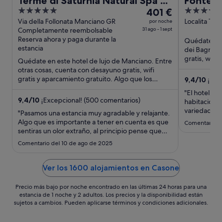
Terme di Saturnia Natural Spa &
Fonteve
5
El
5
Golf Resort - The Leading Hotels
401 €
Tuscany
out
precio
out
Via della Follonata Manciano GR
Localita Ter
por noche
of the World
Completamente reembolsable
31 ago - 1 sept
Bagni SI
of
es
of
Reserva ahora y paga durante la
Quédate en 
5
de
5
estancia
dei Bagni. 
401 €
gratis, wifi
Quédate en este hotel de lujo de Manciano. Entre
por
atracciones .
otras cosas, cuenta con desayuno gratis, wifi
noche
gratis y aparcamiento gratuito. Algo que los
9,4
/
10
¡Exc
del
huéspedes destacan ...
"El hotel es
31
9,4
/
10
¡Excepcional! (500 comentarios)
habitación a
ago
variedad, au
"Pasamos una estancia muy agradable y relajante.
al
Todo el pers
Algo que es importante a tener en cuenta es que
Comentario de
1
balcón es es
sentiras un olor extraño, al principio pense que
sept
No fuimos al
era de la propiedad pero es el azufre de las
Comentario del 10 de ago de 2025
termas, seria algo bueno que te lo comuniquen
para que no te lleves un disgusto pensando que
es por otra cosa. ..."
Ver los 1600 alojamientos en Casone
Precio más bajo por noche encontrado en las últimas 24 horas para una
estancia de 1 noche y 2 adultos. Los precios y la disponibilidad están
sujetos a cambios. Pueden aplicarse términos y condiciones adicionales.