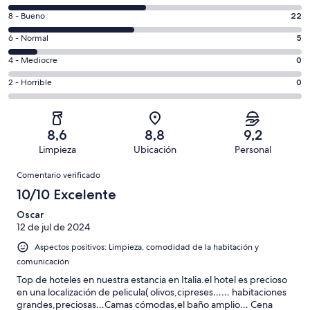
comentarios
22
8 - Bueno
22
de
comentarios
un
5
6 - Normal
5
de
total
comentarios
un
0
4 - Mediocre
0
de
de
total
comentarios
51
un
0
2 - Horrible
0
de
de
con
total
comentarios
51
un
una
de
de
con
total
puntuación
51
un
una
de
8,6
8,8
9,2
de
con
total
puntuación
51
Limpieza
Ubicación
Personal
10
una
de
de
con
Comentarios
-
puntuación
51
8
Comentario verificado
una
Excelente
de
con
-
puntuación
10/10 Excelente
6
una
Bueno
de
-
puntuación
Oscar
4
Normal
12 de jul de 2024
de
-
2
Aspectos positivos: Limpieza, comodidad de la habitación y
Mediocre
-
comunicación
Horrible
Top de hoteles en nuestra estancia en Italia.el hotel es precioso
en una localización de pelicula( olivos,cipreses…… habitaciones
grandes,preciosas…Camas cómodas,el baño amplio… Cena