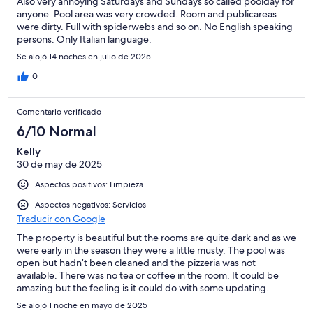
Also very annoying Saturdays and Sundays so called poolday for
anyone. Pool area was very crowded. Room and publicareas
were dirty. Full with spiderwebs and so on. No English speaking
persons. Only Italian language.
Se alojó 14 noches en julio de 2025
0
Comentario verificado
6/10 Normal
Kelly
30 de may de 2025
Aspectos positivos: Limpieza
Aspectos negativos: Servicios
Traducir con Google
The property is beautiful but the rooms are quite dark and as we
were early in the season they were a little musty. The pool was
open but hadn’t been cleaned and the pizzeria was not
available. There was no tea or coffee in the room. It could be
amazing but the feeling is it could do with some updating.
Se alojó 1 noche en mayo de 2025