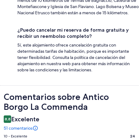
menos de 10 kilómetros de Termas de Bagnaccio, Catedral de
Montefiascone y Iglesia de San Flaviano. Lago Bolsena y Museo
Nacional Etrusco también están a menos de 15 kilómetros.
¿Puedo cancelar mi reserva de forma gratuita y
recibir un reembolso completo?
Sí, este alojamiento ofrece cancelación gratuita con
determinadas tarifas de habitación, porque es importante
tener flexibilidad. Consulta la política de cancelación del
alojamiento en nuestra web para obtener más información
sobre las condiciones y las limitaciones.
Comentarios
Comentarios sobre Antico
Borgo La Commenda
Excelente
8,8
51 comentarios
24
10 - Excelente
24