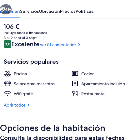
Commenda
erior
Siguiente
41+
Resumen
Servicios
Ubicación
Precios
Políticas
El
106 €
precio
incluye tasas e impuestos
actual
Del 2 sept al 3 sept
es
Comentarios
Excelente
8,8
Ver 51 comentarios
8,8 de 10
de
106 €
Servicios populares
Piscina
Cocina
Una piscina al aire libre de temporada
Se aceptan mascotas
Aparcamiento incluido
Wifi gratis
Restaurante
Abrir todos
Opciones de la habitación
Consulta la disponibilidad para estas fechas