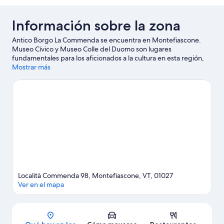
Información sobre la zona
Antico Borgo La Commenda se encuentra en Montefiascone.
Museo Cívico y Museo Colle del Duomo son lugares
fundamentales para los aficionados a la cultura en esta región,
donde también puedes acercarte a atractivos turísticos como
Mostrar más
Centro cultural Doria Pamphilj y Centro Botánico Moutan.
Occhipinti y Museo de Geología y Deslizamientos también
merecen la pena. Reserva algo de tiempo para explorar la
naturaleza realizando actividades como las rutas a pie o en
bicicleta.
Ver guía de viaje de Montefiascone
Ver más casas de vacaciones en Montefiascone
Località Commenda 98, Montefiascone, VT, 01027
Ver en el mapa
Mapa