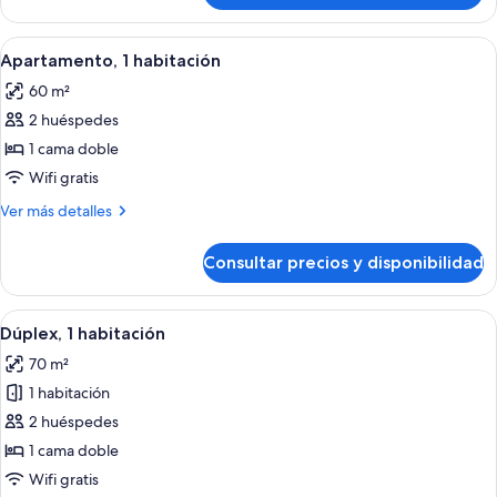
Abrir
Un dormitorio con cama, vigas de made
10
Apartamento, 1 habitación
todas
60 m²
las
2 huéspedes
fotos
de
1 cama doble
Apartamento,
Wifi gratis
1
Más
Ver más detalles
habitación
detalles
de
Consultar precios y disponibilidad
Apartamento,
1
habitación
Abrir
Una cocina amplia con vigas de madera
5
Dúplex, 1 habitación
todas
70 m²
las
1 habitación
fotos
de
2 huéspedes
Dúplex,
1 cama doble
1
Wifi gratis