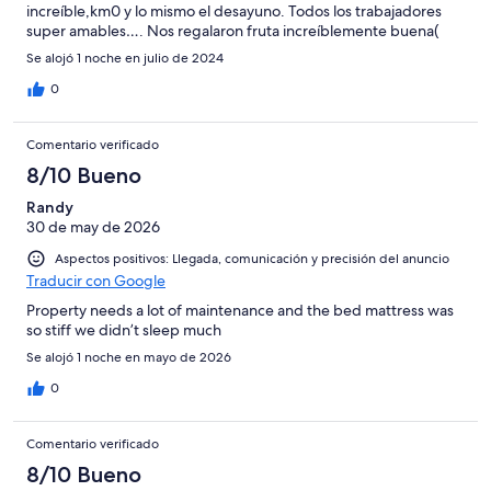
increíble,km0 y lo mismo el desayuno. Todos los trabajadores
super amables…. Nos regalaron fruta increíblemente buena(
bio)cultivada por ellos….. Repetiremos .. Gracias por vuestra
Se alojó 1 noche en julio de 2024
amabilidad.
0
Comentario verificado
8/10 Bueno
Randy
30 de may de 2026
Aspectos positivos: Llegada, comunicación y precisión del anuncio
Traducir con Google
Property needs a lot of maintenance and the bed mattress was
so stiff we didn’t sleep much
Se alojó 1 noche en mayo de 2026
0
Comentario verificado
8/10 Bueno