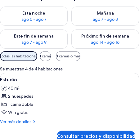
Consulta la disponibilidad para esta noche, ago 6 - ago 7
Consulta la disponibilidad pa
Esta noche
Mañana
ago 6 - ago 7
ago 7 - ago 8
Consulta la disponibilidad para este fin de semana, ago 7 - ag
Consulta la disponibilidad par
Este fin de semana
Próximo fin de semana
ago 7 - ago 9
ago 14 - ago 16
Filtros
Todas las habitaciones
1 cama
3 camas o más
disponibles
para
Se muestran 4 de 4 habitaciones
las
Abrir
Una habitación con una cama grande, u
13
Estudio
habitaciones
todas
40 m²
las
2 huéspedes
fotos
de
1 cama doble
Estudio
Wifi gratis
Más
Ver más detalles
detalles
de
Consultar precios y disponibilidad
Estudio