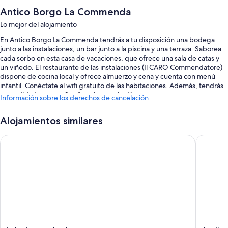
Antico Borgo La Commenda
Lo mejor del alojamiento
En Antico Borgo La Commenda tendrás a tu disposición una bodega
junto a las instalaciones, un bar junto a la piscina y una terraza. Saborea
cada sorbo en esta casa de vacaciones, que ofrece una sala de catas y
un viñedo. El restaurante de las instalaciones (Il CARO Commendatore)
dispone de cocina local y ofrece almuerzo y cena y cuenta con menú
infantil. Conéctate al wifi gratuito de las habitaciones. Además, tendrás
comodidades como 2 cafeterías y un jardín.
Información sobre los derechos de cancelación
Aquí tienes otros servicios:
Alojamientos similares
Una piscina al aire libre de temporada
Lake Lovers Lodge
Agrituri
Aparcamiento gratis
Desayuno bufé (de pago), área para parrillas y salas de reuniones
Una televisión en la zona común, espacios sin humos y consigna de
equipaje
Características de la habitación
Todas las habitaciones en Antico Borgo La Commenda brindan
características que incluyen chimeneas y sábanas de alta calidad,