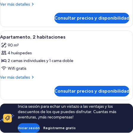
habitación
Más
Ver más detalles
detalles
de
Consultar precios y disponibilidad
Dúplex,
1
habitación
Abrir
Un dormitorio con colcha roja, vigas d
7
Apartamento, 2 habitaciones
todas
90 m²
las
4 huéspedes
fotos
de
2 camas individuales y 1 cama doble
Apartamento,
Wifi gratis
2
Más
Ver más detalles
habitaciones
detalles
de
Consultar precios y disponibilidad
Apartamento,
2
habitaciones
Inicia sesión para echar un vistazo a las ventajas y los
descuentos de los que puedes disfrutar. Cuantas más
aventuras, ¡más recompensas!
Iniciar sesión
Registrarme gratis