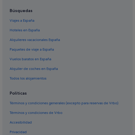
Hoteles de 4 estrellas en Saturnia
Albergues en Pitigliano
Búsquedas
Hoteles cerca de Bodega Maremma Vigna Mia
Viajes a España
Hoteles de 4 estrellas en Pitigliano
Hoteles en España
Centros vacacionales en Pitigliano
Alquileres vacacionales España
Saturnia hoteles
Paquetes de viaje a España
Semproniano hoteles
Vuelos baratos en España
Villas en Pitigliano
Alquiler de coches en España
Townhouses/Affittacamere en Saturnia
Todos los alojamientos
Hoteles cerca de Terme di Saturnia
Montemerano hoteles
Políticas
Santa Fiora hoteles
Términos y condiciones generales (excepto para reservas de Vrbo)
B&B en Saturnia
Términos y condiciones de Vrbo
Hoteles cerca de Cascadas del Molino
Accesibilidad
Villas en Saturnia
Privacidad