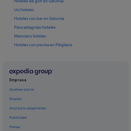
Hoteles de golf en Saturnia
Usi hoteles
Hoteles con bar en Saturnia
Piancastagnaio hoteles
Manciano hoteles
Hoteles con piscina en Pitigliano
Hoteles de 3 estrellas en Saturnia
Elmo hoteles
Posadas en Saturnia
Hoteles que aceptan mascotas en Pitigliano
Empresa
Hoteles con bar en Pitigliano
Quiénes somos
Hoteles de 5 estrellas en Saturnia
Empleo
Hoteles que aceptan mascotas en Saturnia
Anuncia tu alojamiento
Hoteles con restaurante en Saturnia
Publicidad
Pitigliano hoteles
Prensa