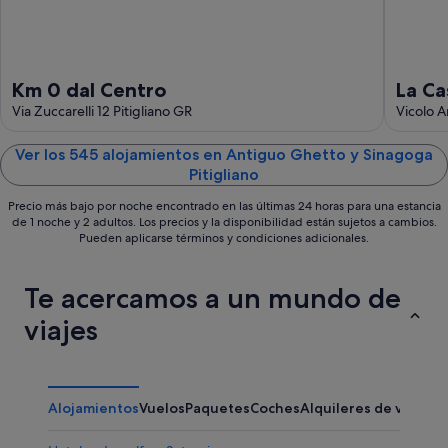
16
ago
Km 0 dal Centro
La Ca
Via Zuccarelli 12 Pitigliano GR
Vicolo A
Ver los 545 alojamientos en Antiguo Ghetto y Sinagoga
Pitigliano
Precio más bajo por noche encontrado en las últimas 24 horas para una estancia
de 1 noche y 2 adultos. Los precios y la disponibilidad están sujetos a cambios.
Pueden aplicarse términos y condiciones adicionales.
Te acercamos a un mundo de
viajes
Alojamientos
Vuelos
Paquetes
Coches
Alquileres de vacaci