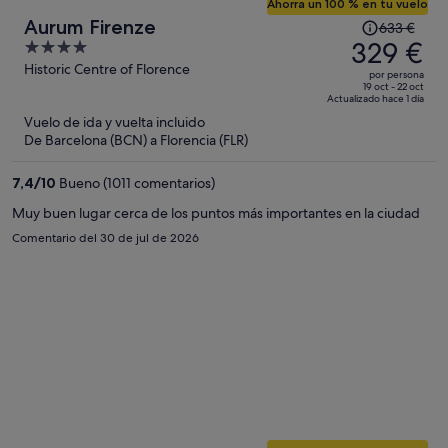
Ahorra un 100 % en tu vuelo
El
Aurum Firenze
633 €
precio
329 €
4
era
out
Historic Centre of Florence
por persona
de
of
19 oct - 22 oct
Actualizado hace 1 día
633 €,
5
Vuelo de ida y vuelta incluido
ahora
De Barcelona (BCN) a Florencia (FLR)
es
de
7,4
/
10
Bueno (1011 comentarios)
329 €
por
Muy buen lugar cerca de los puntos más importantes en la ciudad
persona
Comentario del 30 de jul de 2026