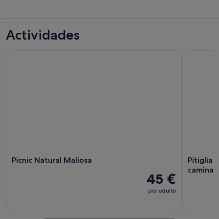
Actividades
Picnic Natural Maliosa
Pitigliano 
Picnic Natural Maliosa
Pitiglian
caminata
45 €
por adulto