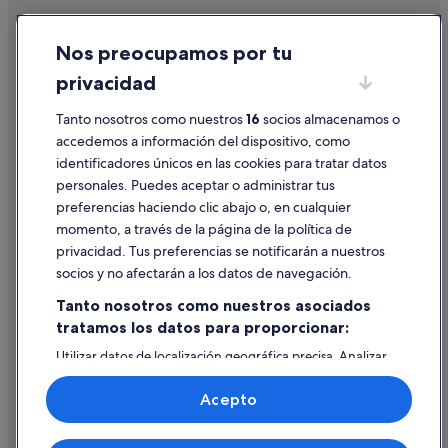
B&B en Poggio Murella
Cookies
Campings de caravanas en Pitigliano
Nos preocupamos por tu
Condiciones de uso
Hoteles cerca de Fortaleza de los Orsini
privacidad
Información legal/contacto
Hoteles de 3 estrellas en Pitigliano
Tanto nosotros como nuestros
16
socios almacenamos o
Pautas sobre el contenido y cómo denunciar contenido
Hoteles con piscina en Saturnia
accedemos a información del dispositivo, como
Casas de campo en Región vinícola de Morellino di
identificadores únicos en las cookies para tratar datos
Ayuda
Scansano
personales. Puedes aceptar o administrar tus
Ayuda
Campings de caravanas en Saturnia
preferencias haciendo clic abajo o, en cualquier
momento, a través de la página de la política de
Cancelar un vuelo
Apartamentos en Saturnia
privacidad. Tus preferencias se notificarán a nuestros
Cancelar una reserva de hotel o de un alquiler vacacional
socios y no afectarán a los datos de navegación.
Plazos de reembolso
Tanto nosotros como nuestros asociados
tratamos los datos para proporcionar:
Utilizar un cupón de Expedia
Utilizar datos de localización geográfica precisa. Analizar
Documentos para viajes internacionales
activamente las características del dispositivo para su
identificación. Almacenar la información en un dispositivo
Acepto
y/o acceder a ella. Publicidad y contenido personalizados,
medición de publicidad y contenido, investigación de
audiencia y desarrollo de servicios.