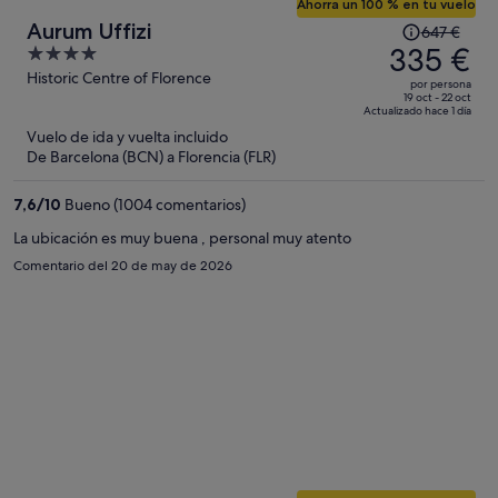
Ahorra un 100 % en tu vuelo
El
Aurum Uffizi
647 €
precio
335 €
4
era
out
Historic Centre of Florence
por persona
de
of
19 oct - 22 oct
Actualizado hace 1 día
647 €,
5
Vuelo de ida y vuelta incluido
ahora
De Barcelona (BCN) a Florencia (FLR)
es
de
7,6
/
10
Bueno (1004 comentarios)
335 €
por
La ubicación es muy buena , personal muy atento
persona
Comentario del 20 de may de 2026