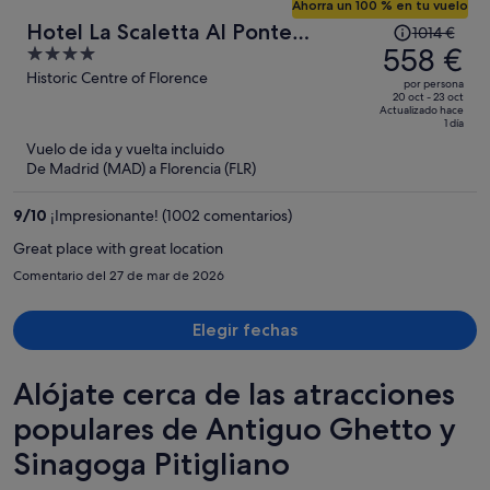
Ahorra un 100 % en tu vuelo
El
Hotel La Scaletta Al Ponte
1014 €
precio
558 €
4
Vecchio
era
out
Historic Centre of Florence
por persona
de
of
20 oct - 23 oct
Actualizado hace
1014 €,
5
1 día
ahora
Vuelo de ida y vuelta incluido
es
De Madrid (MAD) a Florencia (FLR)
de
558 €
9
/
10
¡Impresionante! (1002 comentarios)
por
Great place with great location
persona
Comentario del 27 de mar de 2026
Elegir fechas
Alójate cerca de las atracciones
populares de Antiguo Ghetto y
Sinagoga Pitigliano