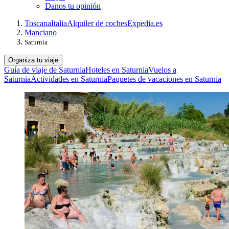
Danos tu opinión
Toscana
Italia
Alquiler de coches
Expedia.es
Manciano
Saturnia
Organiza tu viaje
Guía de viaje de Saturnia
Hoteles en Saturnia
Vuelos a
Saturnia
Actividades en Saturnia
Paquetes de vacaciones en Saturnia