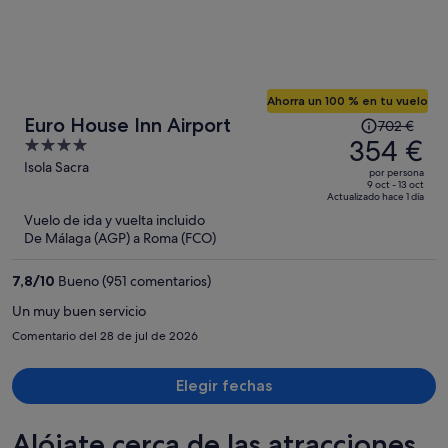
Ahorra un 100 % en tu vuelo
El
Euro House Inn Airport
702 €
precio
354 €
4
era
out
Isola Sacra
por persona
de
of
9 oct - 13 oct
Actualizado hace 1 día
702 €,
5
Vuelo de ida y vuelta incluido
ahora
De Málaga (AGP) a Roma (FCO)
es
de
7,8
/
10
Bueno (951 comentarios)
354 €
por
Un muy buen servicio
persona
Comentario del 28 de jul de 2026
Elegir fechas
Alójate cerca de las atracciones