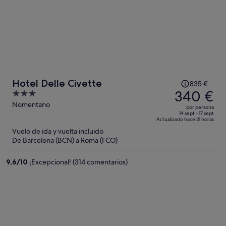
El
Hotel Delle Civette
835 €
precio
340 €
3
era
out
Nomentano
por persona
de
of
14 sept - 17 sept
Actualizado hace 21 horas
835 €,
5
Vuelo de ida y vuelta incluido
ahora
De Barcelona (BCN) a Roma (FCO)
es
de
9,6
/
10
¡Excepcional! (314 comentarios)
340 €
por
persona