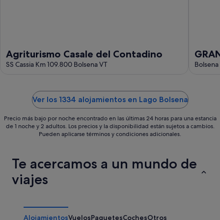
Agriturismo Casale del Contadino
GRAN
SS Cassia Km 109.800 Bolsena VT
ENCA
Bolsena 
Ver los 1334 alojamientos en Lago Bolsena
Precio más bajo por noche encontrado en las últimas 24 horas para una estancia
de 1 noche y 2 adultos. Los precios y la disponibilidad están sujetos a cambios.
Pueden aplicarse términos y condiciones adicionales.
Te acercamos a un mundo de
viajes
Alojamientos
Vuelos
Paquetes
Coches
Otros