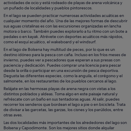
actividades de ocio y está rodeado de playas de arena volcánica y
un puñado de localidades y pueblos pintorescos.
En el lago se pueden practicar numerosas actividades acuáticas en
cualquier momento del año. Una de las mejores formas de descubrir
sus aguas cristalinas es con las excursiones organizadas en lancha
motora o barco. También puedes explorarlo a tu ritmo con un bote a
pedales o en kayak. Atrévete con deportes acuáticos más rápidos,
como el esquí acuático, el wakeboard y el windsurf.
En el lago de Bolsena hay multitud de peces, por lo que es un
destino idóneo para la pesca con caña. Incluso en los fríos meses de
invierno, puedes ver a pescadores que esperan a sus presas con
paciencia y dedicación. Puedes comprar una licencia para pescar
desde la orilla o participar en una excursión de pesca deportiva.
Degusta las diferentes especies, como la anguila, el corégono y el
salmonete, en los restaurantes de los pueblos cercanos al lago.
Relájate en las hermosas playas de arena negra con vistas a los
distintos poblados y aldeas. Toma algo en este paisaje natural y
refréscate con un baño en sus tentadoras aguas. Al salir, puedes
recorrer los senderos que bordean el lago a pie o en bicicleta. Trata
de divisar a las garcetas, las garzas, los cisnes y los parúlidos, entre
otras aves.
Las dos localidades más importantes de los alrededores del lago son
Bolsena y Capodimonte. Son los mejores sitios donde alquilar