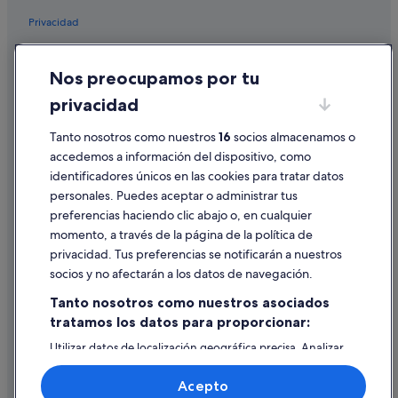
Albergues en Civita di Bagnoregio
Privacidad
Commenda hoteles
Cookies
Hoteles cerca de Basilica di Santa Cristina
Nos preocupamos por tu
Condiciones de uso
Capodimonte hoteles
privacidad
Información legal/contacto
Hoteles con piscina en Civita di Bagnoregio
Tanto nosotros como nuestros
16
socios almacenamos o
Pautas sobre el contenido y cómo denunciar contenido
Proceno hoteles
accedemos a información del dispositivo, como
Bolsena hoteles
identificadores únicos en las cookies para tratar datos
Ayuda
personales. Puedes aceptar o administrar tus
Apartamentos en Marta
Ayuda
preferencias haciendo clic abajo o, en cualquier
Ischia di Castro hoteles
momento, a través de la página de la política de
Cancelar un vuelo
Tuscania hoteles
privacidad. Tus preferencias se notificarán a nuestros
Cancelar una reserva de hotel o de un alquiler vacacional
socios y no afectarán a los datos de navegación.
Plazos de reembolso
Tanto nosotros como nuestros asociados
tratamos los datos para proporcionar:
Utilizar un cupón de Expedia
Utilizar datos de localización geográfica precisa. Analizar
Documentos para viajes internacionales
activamente las características del dispositivo para su
identificación. Almacenar la información en un dispositivo
Acepto
y/o acceder a ella. Publicidad y contenido personalizados,