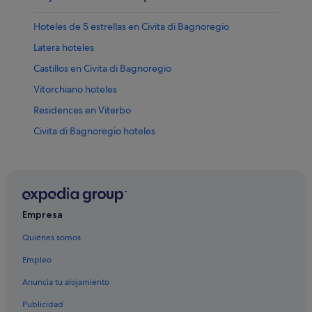
Hoteles de 5 estrellas en Civita di Bagnoregio
Latera hoteles
Castillos en Civita di Bagnoregio
Vitorchiano hoteles
Residences en Viterbo
Civita di Bagnoregio hoteles
Castillos en Torre Alfina
B&B en Civita di Bagnoregio
Onano hoteles
Bagnoregio hoteles
Empresa
Gradoli hoteles
Quiénes somos
Casas de huéspedes en Civita di Bagnoregio
Empleo
Campings de caravanas en Civita di Bagnoregio
Anuncia tu alojamiento
Viterbo hoteles
Publicidad