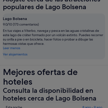
populares de Lago Bolsena
Lago Bolsena
9.0/10 (173 comentarios)
En tus viajes a Viterbo, navega y pesca en las aguas cristalinas de
este lago de cráter formado por un volcán extinto. Puedes recorrer
su orilla a pie o en bicicleta, hacer fotos o probar a dibujar las
hermosas vistas que ofrece.
Leer menos
Ver alojamientos
Mejores ofertas de
hoteles
Consulta la disponibilidad en
hoteles cerca de Lago Bolsena
Comprueba
Esta noche
8 ago - 9 ago