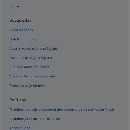
Villas en Civita di Bagnoregio
Prensa
Acquapendente hoteles
Marta hoteles
Búsquedas
Alojamientos agroturísticos en Civita di Bagnoregio
Viajes a España
Castel Cellesi hoteles
Hoteles en España
Grotte di Castro hoteles
Alquileres vacacionales España
Montefiascone hoteles
Paquetes de viaje a España
Independent hoteles en Canino
Vuelos baratos en España
Canino hoteles
Alquiler de coches en España
Campings de caravanas en Tuscania
Todos los alojamientos
Valentano hoteles
Viterbo hoteles
Políticas
Hoteles de 3 estrellas en Civita di Bagnoregio
Términos y condiciones generales (excepto para reservas de Vrbo)
Centeno hoteles
Términos y condiciones de Vrbo
San Michele in Teverina hoteles
Accesibilidad