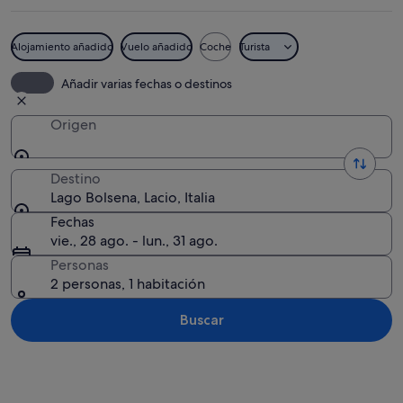
Alojamiento añadido
Vuelo añadido
Coche
Turista
Una playa con gente tomando el sol, un
Añadir varias fechas o destinos
Origen
Destino
Lago Bolsena, Lacio, Italia
Fechas
vie., 28 ago. - lun., 31 ago.
Personas
2 personas, 1 habitación
Buscar
Ver mapa