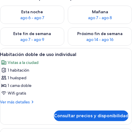
Consulta la disponibilidad para esta noche, ago 6 - ago 7
Consulta la disponibilidad pa
Esta noche
Mañana
ago 6 - ago 7
ago 7 - ago 8
Consulta la disponibilidad para este fin de semana, ago 7 - ag
Consulta la disponibilidad par
Este fin de semana
Próximo fin de semana
ago 7 - ago 9
ago 14 - ago 16
Abrir
Un dormitorio con cama, cómoda, espe
8
Habitación doble de uso individual
todas
Vistas a la ciudad
las
1 habitación
fotos
de
1 huésped
Habitación
1 cama doble
doble
Wifi gratis
de
Más
Ver más detalles
uso
detalles
individual
de
Consultar precios y disponibilidad
Habitación
doble
de
Abrir
Un dormitorio con cama, cómoda, espe