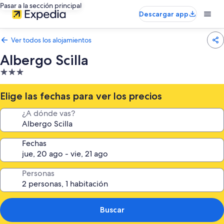
Pasar a la sección principal
Descargar app
Ver todos los alojamientos
Albergo Scilla
Alojamiento
de
3.0 estrellas
Elige las fechas para ver los precios
¿A dónde vas?
Fechas
Personas
Buscar