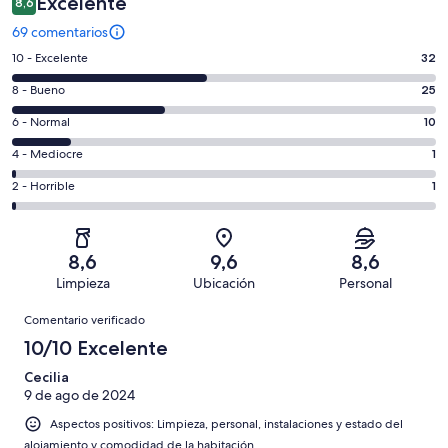
Excelente
8,6
69 comentarios
32
10 - Excelente
32
comentarios
25
8 - Bueno
25
de
comentarios
un
10
6 - Normal
10
de
total
comentarios
un
1
4 - Mediocre
1
de
de
total
comentarios
69
un
1
2 - Horrible
1
de
de
con
total
comentarios
69
un
una
de
de
con
total
puntuación
69
un
una
de
8,6
9,6
8,6
de
con
total
puntuación
69
Limpieza
Ubicación
Personal
10
una
de
de
con
Comentarios
-
puntuación
69
8
Comentario verificado
una
Excelente
de
con
-
puntuación
10/10 Excelente
6
una
Bueno
de
-
puntuación
Cecilia
4
Normal
9 de ago de 2024
de
-
2
Aspectos positivos: Limpieza, personal, instalaciones y estado del
Mediocre
-
alojamiento y comodidad de la habitación