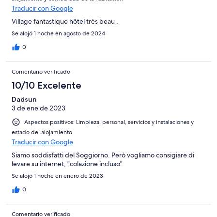
Horrible
Traducir con Google
Village fantastique hôtel très beau .
Se alojó 1 noche en agosto de 2024
0
Comentario verificado
10/10 Excelente
Dadsun
3 de ene de 2023
Aspectos positivos: Limpieza, personal, servicios y instalaciones y
estado del alojamiento
Traducir con Google
Siamo soddisfatti del Soggiorno. Però vogliamo consigiare di
levare su internet, "colazione incluso"
Se alojó 1 noche en enero de 2023
0
Comentario verificado