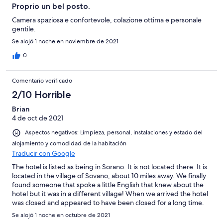
Proprio un bel posto.
Camera spaziosa e confortevole, colazione ottima e personale
gentile.
Se alojó 1 noche en noviembre de 2021
0
Comentario verificado
2/10 Horrible
Brian
4 de oct de 2021
Aspectos negativos: Limpieza, personal, instalaciones y estado del
alojamiento y comodidad de la habitación
Traducir con Google
The hotel is listed as being in Sorano. It is not located there. It is
located in the village of Sovano, about 10 miles away. We finally
found someone that spoke a little English that knew about the
hotel but it was in a different village! When we arrived the hotel
was closed and appeared to have been closed for a long time.
Fortunately, we met someone that took us to another hotel in
Se alojó 1 noche en octubre de 2021
the same village.