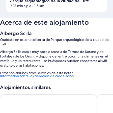
Parque arqueológico de la ciudad de Tuff
A 18 min a pie
- 1.5 km
Acerca de este alojamiento
Albergo Scilla
Quédate en este hotel cerca de Parque arqueológico de la ciudad de
Tuff
Albergo Scilla está a muy poca distancia de Termas de Sorano y de
Fortaleza de los Orsini, y dispone de, entre otros, una chimenea en el
vestíbulo y un restaurante. Los huéspedes pueden conectarse al wifi
gratuito de las habitaciones.
Estos son algunos otros servicios de este hotel:
Información sobre los derechos de cancelación
Aparcamiento gratis
Alojamientos similares
Un salón de eventos, servicio de lavandería y personal multilingüe
Espacios sin humos
Hotel della Fortezza
Granduc
Características de la habitación
Todas las habitaciones en Albergo Scilla cuentan con características