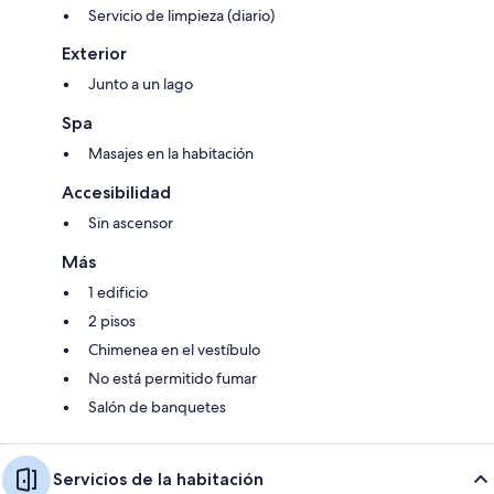
Servicio de limpieza (diario)
Exterior
Junto a un lago
Spa
Masajes en la habitación
Accesibilidad
Sin ascensor
Más
1 edificio
2 pisos
Chimenea en el vestíbulo
No está permitido fumar
Salón de banquetes
Servicios de la habitación