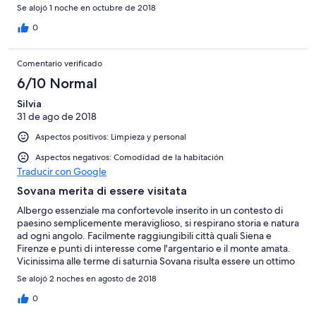
they were very accommodating and said we could stay and
Se alojó 1 noche en octubre de 2018
work it out in the morning. Two of the rooms were a tad small
but sufficient, and our third room was huge with an outdoor
0
patio - so great! Bathrooms had been updated.
Comentario verificado
6/10 Normal
Silvia
31 de ago de 2018
Aspectos positivos: Limpieza y personal
Aspectos negativos: Comodidad de la habitación
Traducir con Google
Sovana merita di essere visitata
Albergo essenziale ma confortevole inserito in un contesto di
paesino semplicemente meraviglioso, si respirano storia e natura
ad ogni angolo. Facilmente raggiungibili città quali Siena e
Firenze e punti di interesse come l'argentario e il monte amata.
Vicinissima alle terme di saturnia Sovana risulta essere un ottimo
punto d'appoggio per esplorare parte della Toscana, inoltre
Se alojó 2 noches en agosto de 2018
merita di essere visitata.
0