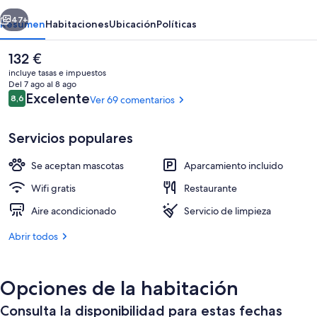
erior
Siguiente
47+
Resumen
Habitaciones
Ubicación
Políticas
El
132 €
precio
incluye tasas e impuestos
actual
Del 7 ago al 8 ago
es
Comentarios
Excelente
8,6
Ver 69 comentarios
8,6 de 10
de
132 €
Servicios populares
Se aceptan mascotas
Aparcamiento incluido
Se sirven almuerzos y cenas
Wifi gratis
Restaurante
Aire acondicionado
Servicio de limpieza
Abrir todos
Opciones de la habitación
Consulta la disponibilidad para estas fechas