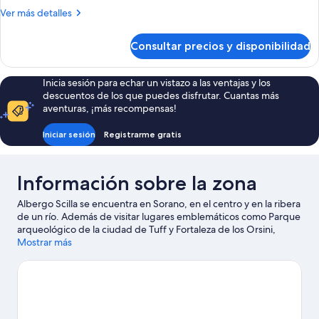
económica
Más
Ver más detalles
doble
detalles
de
Consultar precios y disponibilidad
Habitación
económica
doble
Inicia sesión para echar un vistazo a las ventajas y los
descuentos de los que puedes disfrutar. Cuantas más
aventuras, ¡más recompensas!
Iniciar sesión
Registrarme gratis
Información sobre la zona
Albergo Scilla se encuentra en Sorano, en el centro y en la ribera
de un río. Además de visitar lugares emblemáticos como Parque
arqueológico de la ciudad de Tuff y Fortaleza de los Orsini,
puedes darle un toque más activo a tus vacaciones en Termas
Mostrar más
de Sorano y Terme di Saturnia. Villa Acquaviva - La Fattoria y
Occhipinti también merecen la pena.
Ver guía de viaje de
Sovana