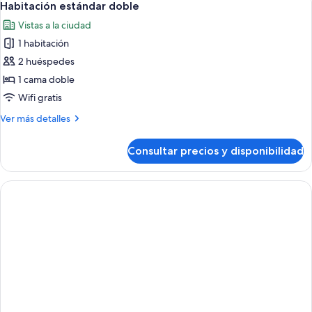
9
uso
Habitación estándar doble
todas
individual
Vistas a la ciudad
las
1 habitación
fotos
de
2 huéspedes
Habitación
1 cama doble
estándar
Wifi gratis
doble
Más
Ver más detalles
detalles
de
Consultar precios y disponibilidad
Habitación
estándar
doble