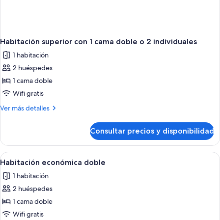
Habitación superior con 1 cama doble o 2 individuales
1 habitación
2 huéspedes
1 cama doble
Wifi gratis
Más
Ver más detalles
detalles
de
Consultar precios y disponibilidad
Habitación
superior
con
Abrir
Un dormitorio con una cama, una mesi
5
1
Habitación económica doble
todas
cama
1 habitación
doble
las
o
2 huéspedes
fotos
2
de
1 cama doble
individuales
Habitación
Wifi gratis