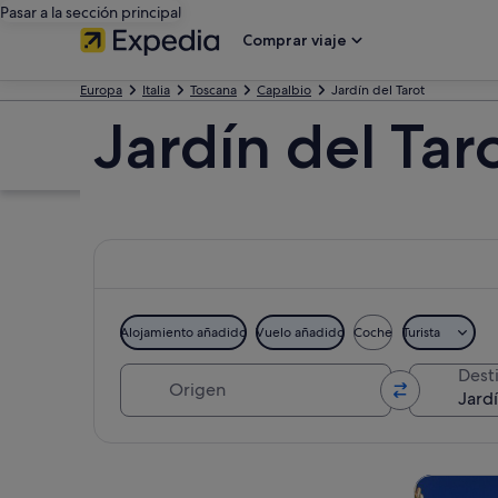
Pasar a la sección principal
Comprar viaje
Europa
Italia
Toscana
Capalbio
Jardín del Tarot
Jardín del Tar
Alojamiento añadido
Vuelo añadido
Coche
Turista
Origen
Dest
Ver mapa
Visitas gu