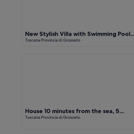
New Stylish Villa with Swimming Pool
in Capalbio
Toscana Provincia di Grosseto
House 10 minutes from the sea, 5 minutes from the
House 10 minutes from the sea, 5
minutes from the Tarot Garden 1 h10
Toscana Provincia di Grosseto
from Rome