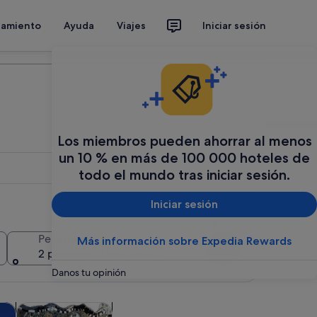
jamiento
Ayuda
Viajes
Iniciar sesión
Organiza tu viaje
Los miembros pueden ahorrar al menos
un 10 % en más de 100 000 hoteles de
todo el mundo tras iniciar sesión.
Iniciar sesión
Añadir varias fechas o destinos
Personas
Más información sobre Expedia Rewards
Buscar
2 personas, 1 habitación
Danos tu opinión
ña nueva
una pestaña nueva
Se abre en una pestaña nueva
Se abre en una pestaña nueva
ra
Flora y fauna