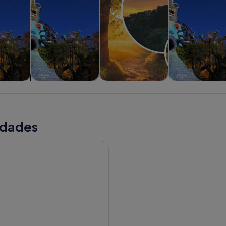
uiadas y
Visitas privadas y
Aventuras y al aire
Historia y cultu
es de un
personalizadas
libre
a
idades
ural Maliosa