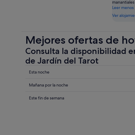
manantiales 
Leer menos
Ver alojami
Mejores ofertas de ho
Consulta la disponibilidad e
de Jardín del Tarot
Comprueba
Esta noche
los
precios
Comprueba
Mañana por la noche
cerca
los
de
precios
Comprueba
Este fin de semana
Jardín
cerca
los
del
de
precios
Tarot
Jardín
cerca
para
del
de
esta
Tarot
Jardín