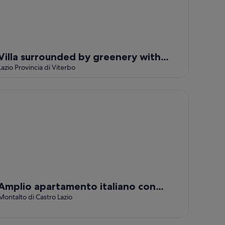
Villa surrounded by greenery with
swimming pool and tennis - 10 minutes
Lazio Provincia di Viterbo
from the beach
plio apartamento italiano con piscina grande y cerca de la pl
Amplio apartamento italiano con
piscina grande y cerca de la playa
Montalto di Castro Lazio