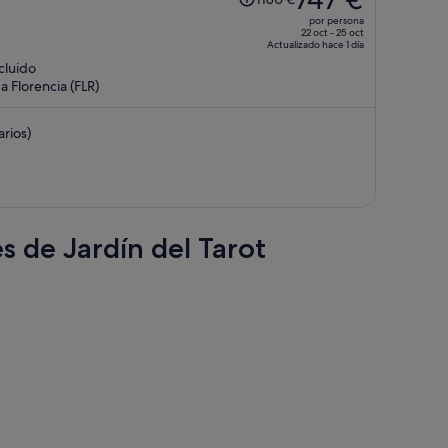
precio
por persona
era
22 oct - 25 oct
Actualizado hace 1 día
de
ncluido
1180 €,
 Florencia (FLR)
ahora
es
rios)
de
747 €
por
persona
s de Jardín del Tarot