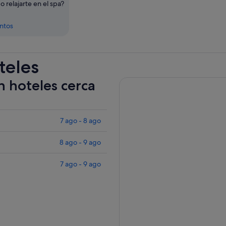
o relajarte en el spa?
entos
teles
n hoteles cerca
7 ago - 8 ago
8 ago - 9 ago
7 ago - 9 ago