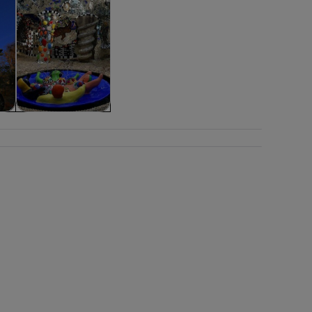
ra
Flora y fauna