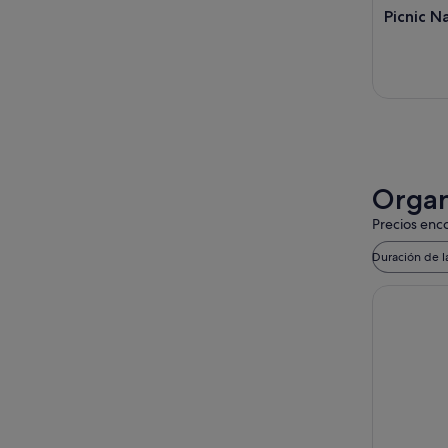
Picnic N
Organi
Precios enco
Duración de l