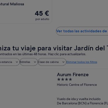
atural Maliosa
45 €
por adulto
Ver todas las actividades de
za tu viaje para visitar Jardín del 
ntrados en las últimas 48 horas. Haz clic para actualizarlos.
a estancia
Estrellas
Clase de cabina
Eliminar todos los filtros
Aurum Firenze
4
out
Historic Centre of Florence
of
5
Vuelo de ida y vuelta incluido
De Barcelona (BCN) a Florencia (FL