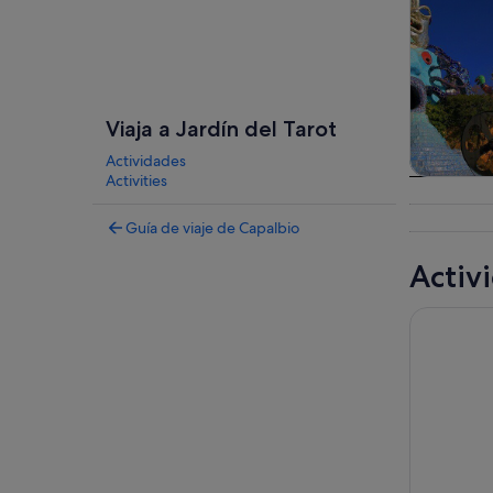
Viaja a Jardín del Tarot
Actividades
Activities
Visitas g
excursion
Guía de viaje de Capalbio
dí
Activ
Picnic Nat