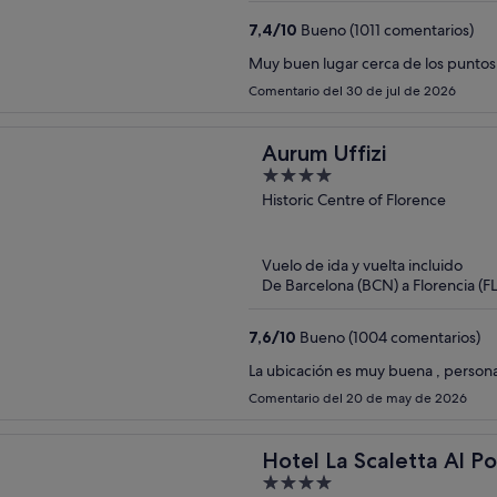
7,4
/
10
Bueno (1011 comentarios)
Muy buen lugar cerca de los puntos
Comentario del 30 de jul de 2026
Aurum Uffizi
4
out
Historic Centre of Florence
of
5
Vuelo de ida y vuelta incluido
De Barcelona (BCN) a Florencia (FL
7,6
/
10
Bueno (1004 comentarios)
La ubicación es muy buena , person
Comentario del 20 de may de 2026
Hotel La Scaletta Al P
4