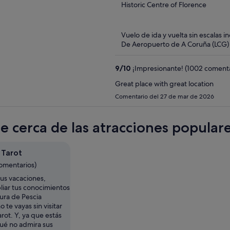
out
Historic Centre of Florence
of
5
Vuelo de ida y vuelta sin escalas i
De Aeropuerto de A Coruña (LCG) a
9
/
10
¡Impresionante! (1002 comenta
Great place with great location
Comentario del 27 de mar de 2026
te cerca de las atracciones populare
 Tarot
comentarios)
tus vacaciones,
liar tus conocimientos
tura de Pescia
o te vayas sin visitar
arot. Y, ya que estás
qué no admira sus