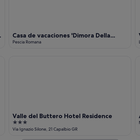
Casa de vacaciones 'Dimora Della
Dogana' con terraza privada, Wi-Fi y
Pescia Romana
aire acondicionado
 Tarot Garden 1 h10 from Rome
Valle del Buttero Hotel Residence
Am
Valle del Buttero Hotel Residence
3
out
Via Ignazio Silone, 21 Capalbio GR
of