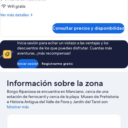
Confort
Wifi gratis
doble,
Más
Ver más detalles
baño
detalles
privado,
de
Consultar precios y disponibilidad
Habitación
vistas
Confort
a
doble,
Inicia sesión para echar un vistazo a las ventajas y los
la
baño
descuentos de los que puedes disfrutar. Cuantas más
piscina
privado,
aventuras, ¡más recompensas!
vistas
a
Iniciar sesión
Registrarme gratis
la
piscina
Información sobre la zona
Borgo Riparossa se encuentra en Manciano, cerca de una
estación de ferrocarril y cerca de la playa. Museo de Prehistoria
e Historia Antigua del Valle de Fiora y Jardín del Tarot son
lugares fundamentales para los aficionados a la cultura en esta
Mostrar más
región, donde también puedes acercarte a atractivos turísticos
como Parque de luces y emociones de Fontermosa y Villa
Acquaviva - La Fattoria. Guárdate algo de tiempo para visitar las
bodegas y los manantiales de aguas termales de la zona, o ve en