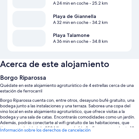
A 24 min en coche
- 25.2 km
Playa de Giannella
A 32 min en coche
- 34.2 km
Playa Talamone
A 36 min en coche
- 34.8 km
Acerca de este alojamiento
Borgo Riparossa
Quédate en este alojamiento agroturístico de 4 estrellas cerca de una
estación de ferrocarril
Borgo Riparossa cuenta con, entre otros, desayuno bufé gratuito, una
bodega junto a las instalaciones y una terraza. Saborea una copa del
vino local en este alojamiento agroturístico, que ofrece visitas a la
bodega y una sala de catas. Encontrarás comodidades como un jardín.
Además, podrás conectarte al wifi gratuito de las habitaciones, que
tiene una velocidad de 250 Mbps o más (de 3 a 5 personas, o hasta 10
Información sobre los derechos de cancelación
dispositivos).