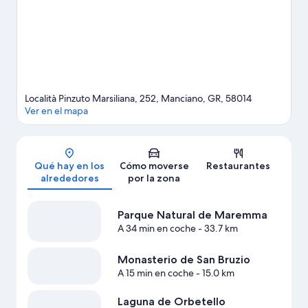
busca de aventuras al aire libre con actividades como el
paracaidismo en las inmediaciones.
Ver guía de viaje de
Manciano
Ver más alojamientos agroturísticos en Manciano
Località Pinzuto Marsiliana, 252, Manciano, GR, 58014
Ver en el mapa
Mapa
Qué hay en los
Cómo moverse
Restaurantes
alrededores
por la zona
Parque Natural de Maremma
A 34 min en coche
- 33.7 km
Monasterio de San Bruzio
A 15 min en coche
- 15.0 km
Laguna de Orbetello