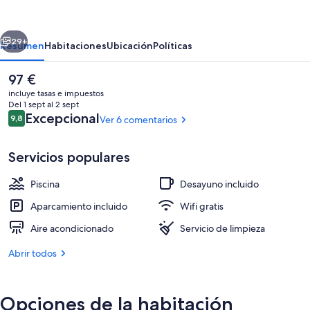
erior
Siguiente
29+
Resumen
Habitaciones
Ubicación
Políticas
El
97 €
precio
incluye tasas e impuestos
actual
Del 1 sept al 2 sept
es
Comentarios
Excepcional
9,8
Ver 6 comentarios
9,8 de 10
de
97 €
Servicios populares
Piscina
Desayuno incluido
Exterior
Aparcamiento incluido
Wifi gratis
Aire acondicionado
Servicio de limpieza
Abrir todos
Opciones de la habitación