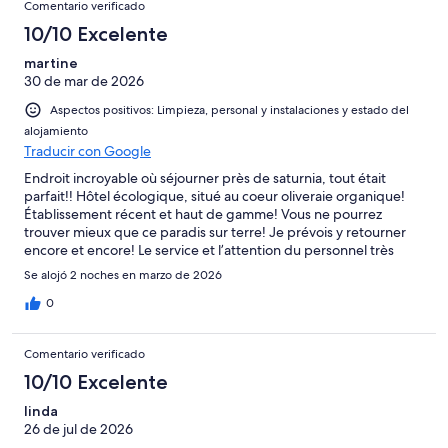
8
Comentario verificado
una
Excelente
de
con
-
puntuación
10/10 Excelente
6
una
Bueno
de
-
puntuación
martine
4
Normal
30 de mar de 2026
de
-
2
Aspectos positivos: Limpieza, personal y instalaciones y estado del
Mediocre
-
alojamiento
Horrible
Traducir con Google
Endroit incroyable où séjourner près de saturnia, tout était
parfait!! Hôtel écologique, situé au coeur oliveraie organique!
Établissement récent et haut de gamme! Vous ne pourrez
trouver mieux que ce paradis sur terre! Je prévois y retourner
encore et encore! Le service et l’attention du personnel très
chaleureux sont également à souligner! Merci pour votre accueil
Se alojó 2 noches en marzo de 2026
inoubliable ❤️
0
Comentario verificado
10/10 Excelente
linda
26 de jul de 2026