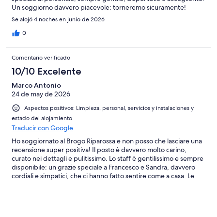
Un soggiorno davvero piacevole: torneremo sicuramente!
Se alojó 4 noches en junio de 2026
0
Comentario verificado
10/10 Excelente
Marco Antonio
24 de may de 2026
Aspectos positivos: Limpieza, personal, servicios y instalaciones y
estado del alojamiento
Traducir con Google
Ho soggiornato al Brogo Riparossa e non posso che lasciare una
recensione super positiva! Il posto è davvero molto carino,
curato nei dettagli e pulitissimo. Lo staff è gentilissimo e sempre
disponibile: un grazie speciale a Francesco e Sandra, davvero
cordiali e simpatici, che ci hanno fatto sentire come a casa. Le
camere sono stupende, moderne e super nuove, un vero
piacere soggiornarvi. Tutto trasmette cura e attenzione per gli
ospiti. Sono sicuro che ci tornerò molto volentieri, esperienza
consigliatissima! A presto :)