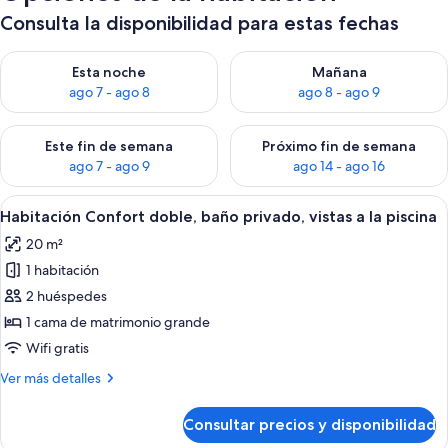
Consulta la disponibilidad para estas fechas
Consulta la disponibilidad para esta noche, ago 7 - ago 8
Consulta la disponibilidad pa
Esta noche
Mañana
ago 7 - ago 8
ago 8 - ago 9
Consulta la disponibilidad para este fin de semana, ago 7 - ag
Consulta la disponibilidad par
Este fin de semana
Próximo fin de semana
ago 7 - ago 9
ago 14 - ago 16
Abrir
Un dormitorio moderno con una cama gr
6
Habitación Confort doble, baño privado, vistas a la piscina
todas
20 m²
las
1 habitación
fotos
de
2 huéspedes
Habitación
1 cama de matrimonio grande
Confort
Wifi gratis
doble,
Más
Ver más detalles
baño
detalles
privado,
de
Consultar precios y disponibilidad
Habitación
vistas