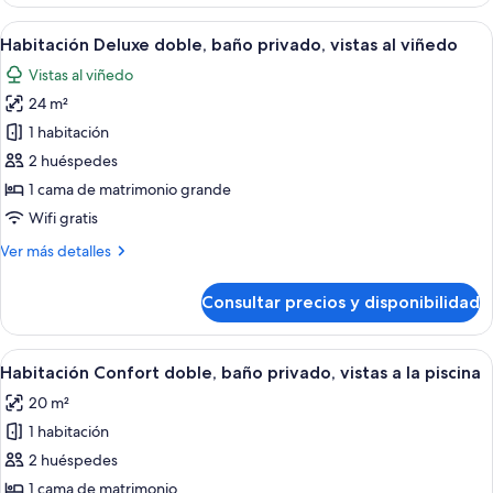
Confort
a
doble,
Abrir
Un dormitorio con una cama grande, l
la
6
baño
Habitación Deluxe doble, baño privado, vistas al viñedo
todas
piscina
privado,
Vistas al viñedo
vistas
las
a
24 m²
fotos
la
de
1 habitación
piscina
Habitación
2 huéspedes
Deluxe
1 cama de matrimonio grande
doble,
Wifi gratis
baño
Más
Ver más detalles
privado,
detalles
vistas
de
Consultar precios y disponibilidad
al
Habitación
Deluxe
viñedo
doble,
Abrir
Un dormitorio con una cama grande, un
6
baño
Habitación Confort doble, baño privado, vistas a la piscina
todas
privado,
20 m²
vistas
las
al
1 habitación
fotos
viñedo
de
2 huéspedes
Habitación
1 cama de matrimonio