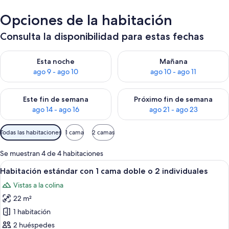
Opciones de la habitación
Consulta la disponibilidad para estas fechas
Consulta la disponibilidad para esta noche, ago 9 - ago 10
Consulta la disponibilidad par
Esta noche
Mañana
ago 9 - ago 10
ago 10 - ago 11
Consulta la disponibilidad para este fin de semana, ago 14 - a
Consulta la disponibilidad par
Este fin de semana
Próximo fin de semana
ago 14 - ago 16
ago 21 - ago 23
Filtros
Todas las habitaciones
1 cama
2 camas
disponibles
para
Se muestran 4 de 4 habitaciones
las
Abrir
Una habitación de hotel con dos camas,
13
Habitación estándar con 1 cama doble o 2 individuales
habitaciones
todas
Vistas a la colina
las
22 m²
fotos
de
1 habitación
Habitación
2 huéspedes