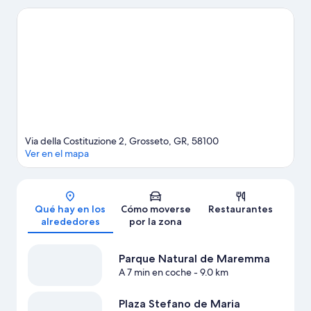
puedes acercarte a atractivos turísticos como Museo de Historia
Natural de Maremma o Parque de luces y emociones de
Fontermosa. Descubre todas las actividades acuáticas que
podrás hacer en la zona, como kayak o submarinismo; además,
tendrás ocasión de disfrutar de la naturaleza al aire libre con
opciones tan variadas como la espeleología o la equitación.
Ver
guía de viaje de Grosseto
Via della Costituzione 2, Grosseto, GR, 58100
Ver en el mapa
Mapa
Qué hay en los
Cómo moverse
Restaurantes
alrededores
por la zona
Parque Natural de Maremma
A 7 min en coche
- 9.0 km
Plaza Stefano de Maria