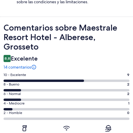
sobre las condiciones y las limitaciones.
Comentarios
Comentarios sobre Maestrale
Resort Hotel - Alberese,
Grosseto
Excelente
8,8
14 comentarios
9
10 - Excelente
9
comentarios
2
8 - Bueno
2
de
comentarios
un
2
6 - Normal
2
de
total
comentarios
un
1
4 - Mediocre
1
de
de
total
comentarios
14
un
0
2 - Horrible
0
de
de
con
total
comentarios
14
un
una
de
de
con
total
puntuación
14
un