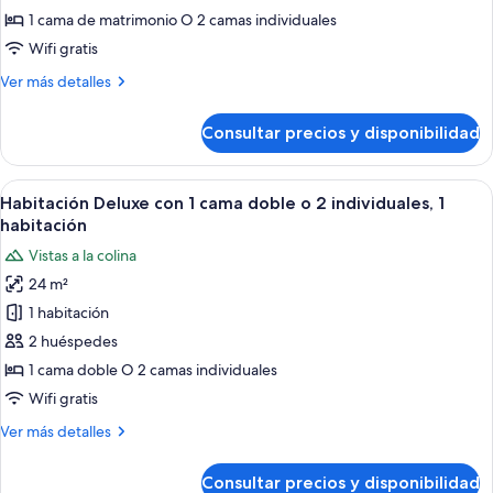
estándar
1 cama de matrimonio O 2 camas individuales
con
Wifi gratis
1
Más
Ver más detalles
cama
detalles
doble
de
Consultar precios y disponibilidad
o
Habitación
estándar
2
con
Abrir
Una habitación de hotel con dos camas,
individuales
12
1
Habitación Deluxe con 1 cama doble o 2 individuales, 1
todas
cama
habitación
doble
las
Vistas a la colina
o
fotos
2
24 m²
de
individuales
1 habitación
Habitación
Deluxe
2 huéspedes
con
1 cama doble O 2 camas individuales
1
Wifi gratis
cama
Más
Ver más detalles
doble
detalles
o
de
Consultar precios y disponibilidad
Habitación