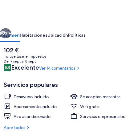
Resort
Hotel
-
erior
Siguiente
Alberese,
21+
Resumen
Habitaciones
Ubicación
Políticas
Grosseto
El
102 €
precio
incluye tasas e impuestos
actual
Del 7 sept al 8 sept
es
Comentarios
Excelente
8,8
Ver 14 comentarios
8,8 de 10
de
102 €
Servicios populares
Desayuno incluido
Se aceptan mascotas
Vistas desde la habitación
Aparcamiento incluido
Wifi gratis
Aire acondicionado
Servicios empresariales
Abrir todos