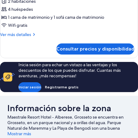
de
2 habitaciones
con
Suite
sofá
4 huéspedes
cama
1 cama de matrimonio y 1 sofá cama de matrimonio
Wifi gratis
Más
Ver más detalles
detalles
de
Consultar precios y disponibilidad
Suite
Inicia sesión para echar un vistazo a las ventajas y los
descuentos de los que puedes disfrutar. Cuantas más
aventuras, ¡más recompensas!
Iniciar sesión
Registrarme gratis
Información sobre la zona
Maestrale Resort Hotel - Alberese, Grosseto se encuentra en
Grosseto, en un parque nacional y a orillas del agua. Parque
Natural de Maremma y La Playa de Bengodi son una buena
muestra de la belleza natural de la región, donde también
Mostrar más