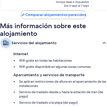
precio
273 comentarios
243 com
incluye tasas e impuestos
actual
Del 6 sept al 7 sept
es
de
Comparar alojamientos parecidos
119 €
Más información sobre este
alojamiento
Servicios del alojamiento
Internet
Wifi gratis en todas las habitaciones
Wifi gratis disponible en algunas zonas comunes
Aparcamiento y servicios de transporte
Se aplican restricciones de altura en el aparcamiento de las
instalaciones
Servicio de traslado desde y hasta la estación de tren (de
pago)
Servicio de traslado a la playa (de pago)