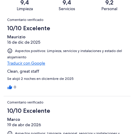
una
de
9,4
9,4
9,2
de
con
total
puntuación
14
Limpieza
Servicios
Personal
10
una
de
de
con
Comentarios
-
puntuación
14
8
Comentario verificado
una
Excelente
de
con
-
puntuación
10/10 Excelente
6
una
Bueno
de
-
puntuación
Maurizio
4
Normal
16 de dic de 2025
de
-
2
Aspectos positivos: Limpieza, servicios y instalaciones y estado del
Mediocre
-
alojamiento
Horrible
Traducir con Google
Clean, great staff
Se alojó 2 noches en diciembre de 2025
0
Comentario verificado
10/10 Excelente
Marco
19 de abr de 2026
Aspectos positivos: Limpieza, personal, servicios y instalaciones y