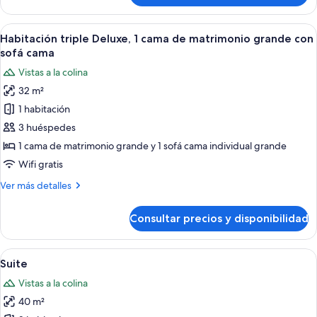
2
Deluxe
individuales,
con
Abrir
Habitación de hotel con dos camas, un e
1
11
1
Habitación triple Deluxe, 1 cama de matrimonio grande con
todas
habitación
cama
sofá cama
doble
las
Vistas a la colina
o
fotos
2
32 m²
de
individuales,
1 habitación
Habitación
1
habitación
triple
3 huéspedes
Deluxe,
1 cama de matrimonio grande y 1 sofá cama individual grande
1
Wifi gratis
cama
Más
Ver más detalles
de
detalles
matrimonio
de
Consultar precios y disponibilidad
Habitación
grande
triple
con
Deluxe,
Abrir
Una habitación de hotel con dos camas,
sofá
9
1
Suite
todas
cama
cama
Vistas a la colina
de
las
matrimonio
40 m²
fotos
grande