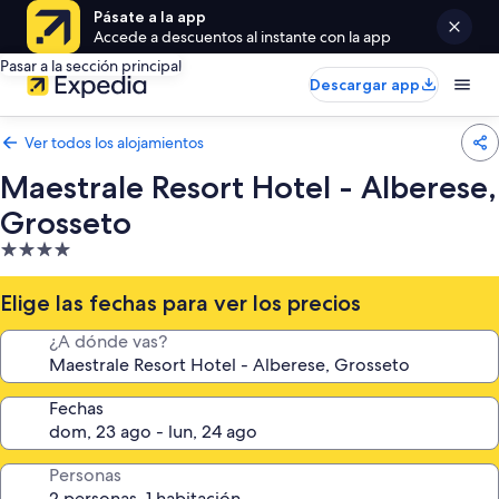
Pásate a la app
Accede a descuentos al instante con la app
Pasar a la sección principal
Descargar app
Ver todos los alojamientos
Maestrale Resort Hotel - Alberese,
Grosseto
Alojamiento
de
4.0 estrellas
Elige las fechas para ver los precios
¿A dónde vas?
Fechas
Personas