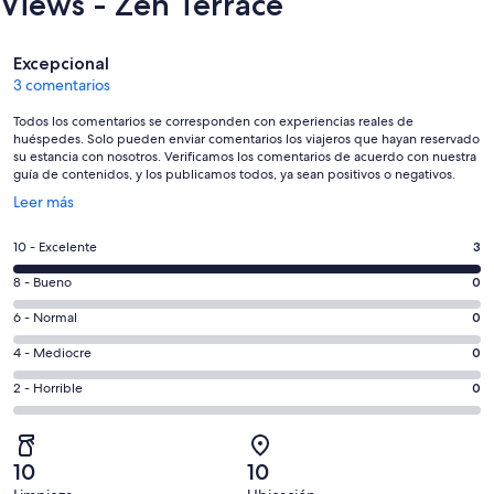
Views - Zen Terrace
Comentarios
Excepcional
3 comentarios
Todos los comentarios se corresponden con experiencias reales de
huéspedes. Solo pueden enviar comentarios los viajeros que hayan reservado
su estancia con nosotros. Verificamos los comentarios de acuerdo con nuestra
guía de contenidos, y los publicamos todos, ya sean positivos o negativos.
Se
Leer más
abre
en
3
10 - Excelente
3
una
comentarios
ventana
0
8 - Bueno
0
de
nueva
comentarios
un
0
6 - Normal
0
de
total
comentarios
un
0
4 - Mediocre
0
de
de
total
comentarios
3
un
0
2 - Horrible
0
de
de
con
total
comentarios
3
un
una
de
de
con
total
puntuación
3
un
una
de
10
10
de
con
total
puntuación
3