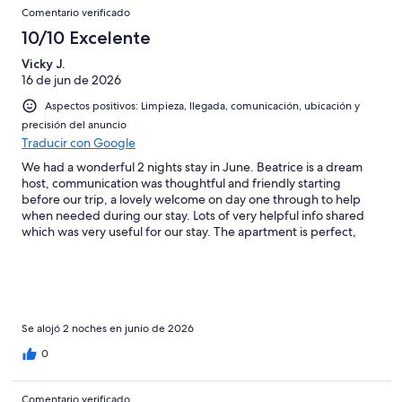
Comentario verificado
10/10 Excelente
Vicky J.
16 de jun de 2026
Aspectos positivos: Limpieza, llegada, comunicación, ubicación y
precisión del anuncio
Traducir con Google
We had a wonderful 2 nights stay in June. Beatrice is a dream
host, communication was thoughtful and friendly starting
before our trip, a lovely welcome on day one through to help
when needed during our stay. Lots of very helpful info shared
which was very useful for our stay. The apartment is perfect,
beautiful, charming, everything you need spotlessly clean and
views to die for! An experience not to be missed. We loved all of
Beatrice’s beautiful artwork and artefacts from her travels, such
a comfortable and interesting place to stay, perfectly placed in
the heart of the village whilst close to parking etc so even with
two big suitcases, not a problem to get from free parking to the
Se alojó 2 noches en junio de 2026
apartment. Thoroughly recommend both this home and a visit
0
to Pitigliano, a fascinating place.
Comentario verificado