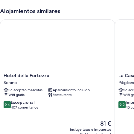
Alojamientos similares
Hotel della Fortezza
La Casa d
Hotel
La
Hotel della Fortezza
La Cas
della
Casa
Sorano
Pitiglian
Fortezza
dei
Se aceptan mascotas
Aparcamiento incluido
Se ace
Sorano
Carrai
Wifi gratis
Restaurante
Wifi gr
Pitiglian
9.4
9.2
Excepcional
Imp
9,4
9,2
sobre
sobre
407 comentarios
45 c
10,
10,
Excepcional,
Impresi
El
81 €
407 comentarios
45 come
precio
incluye tasas e impuestos
actual