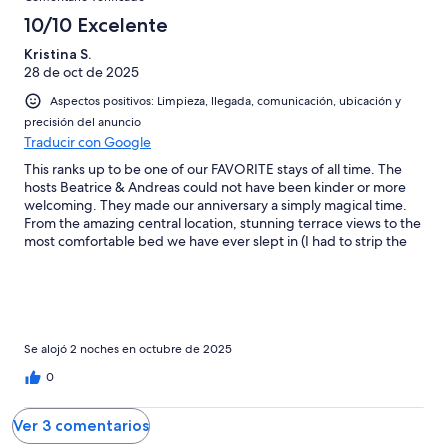
10/10 Excelente
Kristina S.
28 de oct de 2025
Aspectos positivos: Limpieza, llegada, comunicación, ubicación y
precisión del anuncio
Traducir con Google
This ranks up to be one of our FAVORITE stays of all time. The
hosts Beatrice & Andreas could not have been kinder or more
welcoming. They made our anniversary a simply magical time.
From the amazing central location, stunning terrace views to the
most comfortable bed we have ever slept in (I had to strip the
sheets to find out what it was, lol). The FIVE STAR dinner they
prepared to help us celebrate was incredibly delicious and
featured local products and handed down recipes. All in all, one
of the best stays we have ever had. We can only hope that it
doesn’t get so booked that it is hard to get our next reservation,
lol.
Se alojó 2 noches en octubre de 2025
0
Ver 3 comentarios