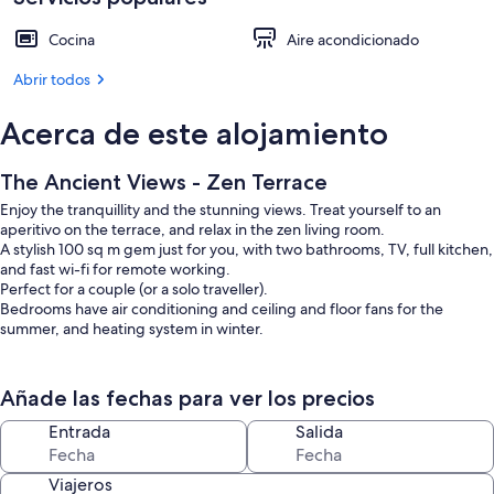
Cocina
Aire acondicionado
Abrir todos
Acerca de este alojamiento
The Ancient Views - Zen Terrace
Enjoy the tranquillity and the stunning views. Treat yourself to an
aperitivo on the terrace, and relax in the zen living room.
A stylish 100 sq m gem just for you, with two bathrooms, TV, full kitchen,
and fast wi-fi for remote working.
Perfect for a couple (or a solo traveller).
Bedrooms have air conditioning and ceiling and floor fans for the
summer, and heating system in winter.
And the view is spectacular!
Añade las fechas para ver los precios
THE SPACE:
The bedroom has a queen bed. Two bathrooms (one ensuite).
Entrada
Salida
Equipped kitchen, coffee maker, electric kettle, refrigerator.
Viajeros
GUESTS ACCESS: