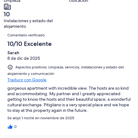
Limpieza
Ubicación
10
una
de
de
con
-
puntuación
3
8
una
10
Excelente
de
con
-
puntuación
Instalaciones y estado del
6
una
Bueno
de
alojamiento
-
puntuación
Comentarios
4
Normal
de
Comentario verificado
-
2
10/10 Excelente
Mediocre
-
Sarah
Horrible
8 de dic de 2025
Aspectos positivos: Limpieza, servicios, instalaciones y estado del
alojamiento y comunicación
Traducir con Google
gorgeous apartment with incredible view. The hosts are so kind
and accommodating. My partner and I greatly appreciated
getting to know the hosts and their beautiful space; a wonderful
cultural exchange. Pitigliano is a very special place and we hope
to stay at this property again in the future.
Se alojó 1 noche en noviembre de 2025
0