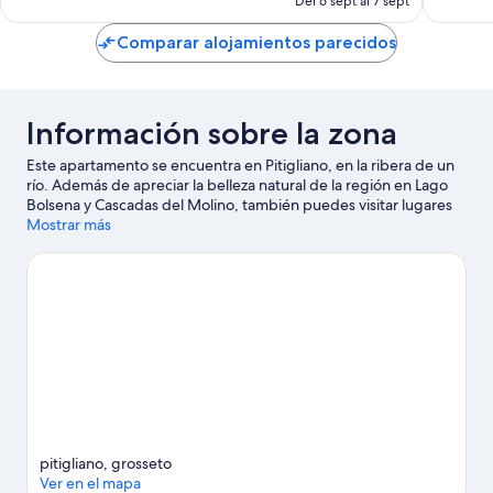
Del 6 sept al 7 sept
es
de
Comparar alojamientos parecidos
81 €
Información sobre la zona
Este apartamento se encuentra en Pitigliano, en la ribera de un
río. Además de apreciar la belleza natural de la región en Lago
Bolsena y Cascadas del Molino, también puedes visitar lugares
fundamentales para los aficionados a la cultura, como Museo
Mostrar más
San Mamiliano y Museo de Prehistoria e Historia Antigua del
Valle de Fiora. Occhipinti y Villa Acquaviva - La Fattoria también
merecen la pena.
Ver guía de viaje de Pitigliano
Ver más apartamentos en Pitigliano
pitigliano, grosseto
Ver en el mapa