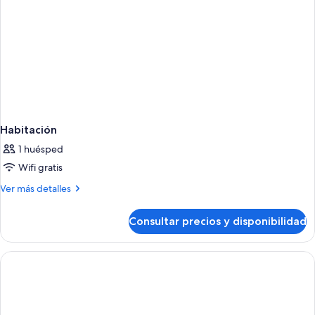
Habitación
1 huésped
Wifi gratis
Más
Ver más detalles
detalles
de
Consultar precios y disponibilidad
Habitación