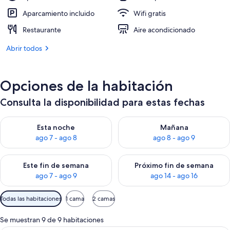
Aparcamiento incluido
Wifi gratis
Restaurante
Aire acondicionado
Abrir todos
Opciones de la habitación
Consulta la disponibilidad para estas fechas
Consulta la disponibilidad para esta noche, ago 7 - ago 8
Consulta la disponibilidad pa
Esta noche
Mañana
ago 7 - ago 8
ago 8 - ago 9
Consulta la disponibilidad para este fin de semana, ago 7 - ag
Consulta la disponibilidad par
Este fin de semana
Próximo fin de semana
ago 7 - ago 9
ago 14 - ago 16
Filtros
Todas las habitaciones
1 cama
2 camas
disponibles
para
Se muestran 9 de 9 habitaciones
las