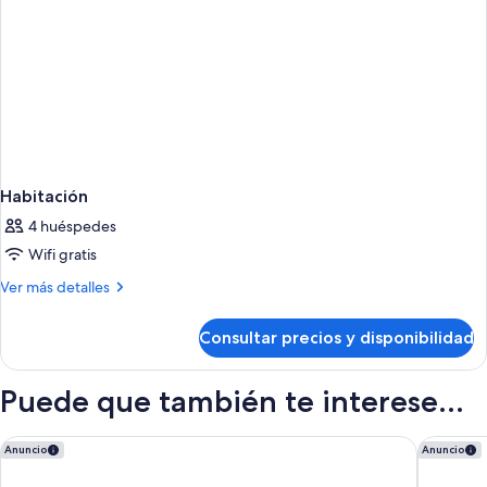
Habitación
4 huéspedes
Wifi gratis
Más
Ver más detalles
detalles
de
Consultar precios y disponibilidad
Habitación
Puede que también te interese...
Rome Cavalieri, A Waldorf Astoria Hotel
Rome Air
Anuncio
Anuncio