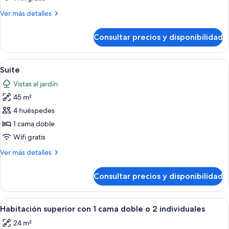
terraza
Más
Ver más detalles
detalles
de
Consultar precios y disponibilidad
Habitación
Confort
doble,
Abrir
Habitación de hotel con una cama gran
7
terraza
Suite
todas
Vistas al jardín
las
45 m²
fotos
de
4 huéspedes
Suite
1 cama doble
Wifi gratis
Más
Ver más detalles
detalles
de
Consultar precios y disponibilidad
Suite
Abrir
Habitación de hotel con cama, mesitas d
3
Habitación superior con 1 cama doble o 2 individuales
todas
24 m²
las