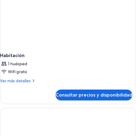
Habitación
1 huésped
Wifi gratis
Más
Ver más detalles
detalles
de
Consultar precios y disponibilidad
Habitación