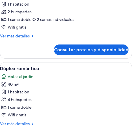
1 habitación
fotos
de
2 huéspedes
Habitación
1 cama doble O 2 camas individuales
superior
Wifi gratis
con
Más
Ver más detalles
1
detalles
cama
de
Consultar precios y disponibilidad
Habitación
doble
superior
o
con
Abrir
Un patio con una mesa y sillas, un send
2
8
1
Dúplex romántico
todas
individuales
cama
Vistas al jardín
doble
las
o
40 m²
fotos
2
de
1 habitación
individuales
Dúplex
4 huéspedes
romántico
1 cama doble
Wifi gratis
Más
Ver más detalles
detalles