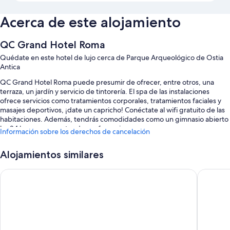
Acerca de este alojamiento
QC Grand Hotel Roma
Quédate en este hotel de lujo cerca de Parque Arqueológico de Ostia
Antica
QC Grand Hotel Roma puede presumir de ofrecer, entre otros, una
terraza, un jardín y servicio de tintorería. El spa de las instalaciones
ofrece servicios como tratamientos corporales, tratamientos faciales y
masajes deportivos, ¡date un capricho! Conéctate al wifi gratuito de las
habitaciones. Además, tendrás comodidades como un gimnasio abierto
las 24 horas y un centro de conferencias.
Información sobre los derechos de cancelación
Estos son otros servicios:
Alojamientos similares
Aparcamiento y aparcamiento de larga duración gratis
Hilton Garden Inn Rome Airport
Hotel Is
Desayuno bufé (de pago), un servicio de transporte desde y hasta el
aeropuerto (de pago) y un punto de recarga para coches
Un jardín vertical, 3 salas de reuniones y una sala de ordenadores
Los viajeros destacan la amabilidad del personal
Características de la habitación