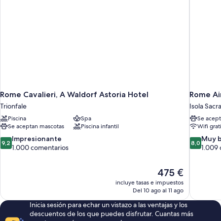
Rome Cavalieri, A Waldorf Astoria Hotel
Rome Air
Trionfale
Isola Sacr
Piscina
Spa
Se acept
Se aceptan mascotas
Piscina infantil
Wifi grat
9.2
8.0
Impresionante
Muy 
9,2
8,0
sobre
sobre
1.000 comentarios
1.009
10,
10,
Impresionante,
Muy
El
475 €
1.000 comentarios
bueno,
precio
1.009 com
incluye tasas e impuestos
actual
Del 10 ago al 11 ago
es
Inicia sesión para echar un vistazo a las ventajas y los
de
descuentos de los que puedes disfrutar. Cuantas más
475 €