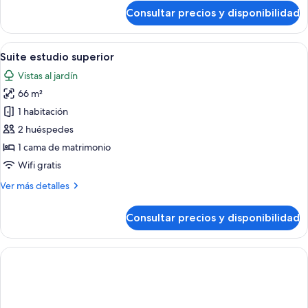
de
Consultar precios y disponibilidad
Dúplex
romántico
Abrir
Una habitación de hotel con cama, una
7
Suite estudio superior
todas
Vistas al jardín
las
66 m²
fotos
de
1 habitación
Suite
2 huéspedes
estudio
1 cama de matrimonio
superior
Wifi gratis
Más
Ver más detalles
detalles
de
Consultar precios y disponibilidad
Suite
estudio
superior