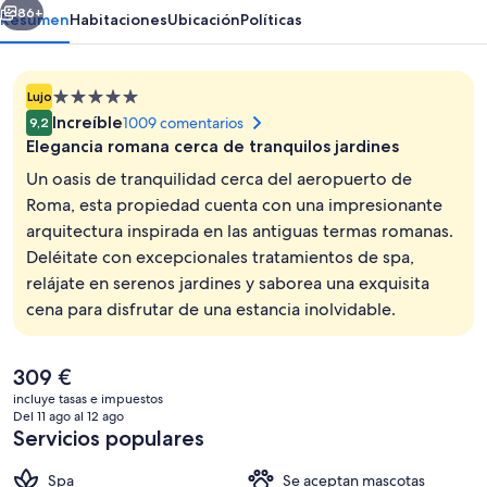
86+
Resumen
Habitaciones
Ubicación
Políticas
Alojamiento
Lujo
de
Increíble
1009 comentarios
9,2
5.0 estrellas
Elegancia romana cerca de tranquilos jardines
Un oasis de tranquilidad cerca del aeropuerto de
Roma, esta propiedad cuenta con una impresionante
arquitectura inspirada en las antiguas termas romanas.
Bañera de hidromasaje al aire libre
Deléitate con excepcionales tratamientos de spa,
relájate en serenos jardines y saborea una exquisita
cena para disfrutar de una estancia inolvidable.
El
309 €
precio
incluye tasas e impuestos
actual
Del 11 ago al 12 ago
es
Servicios populares
de
309 €
Spa
Se aceptan mascotas