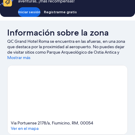
aventuras, ¡más recompensas!
Iniciar sesión
Registrarme gratis
Información sobre la zona
QC Grand Hotel Roma se encuentra en las afueras, en una zona
que destaca por la proximidad al aeropuerto. No puedes dejar
de visitar sitios como Parque Arqueológico de Ostia Antica y
Basílica de San Pedro, aunque tampoco puede faltar un toque
Mostrar más
cultural en tus vacaciones: Museos Vaticanos. ¿Te apetece
disfrutar de un evento especial? Puedes consultar el calendario
de Complejo deportivo PalaPellicone o Estadio Tre Fontane.
Ver
guía de viaje de Fiumicino
Via Portuense 2178/a, Fiumicino, RM, 00054
Ver en el mapa