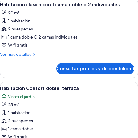
Abrir
Un dormitorio con un ventanal grande
3
Habitación clásica con 1 cama doble o 2 individuales
habitaciones
todas
20 m²
las
1 habitación
fotos
de
2 huéspedes
Habitación
1 cama doble O 2 camas individuales
clásica
Wifi gratis
con
Más
Ver más detalles
1
detalles
cama
de
Consultar precios y disponibilidad
Habitación
doble
clásica
o
con
Abrir
Habitación de hotel con cama, dos lámp
2
5
1
Habitación Confort doble, terraza
todas
individuales
cama
Vistas al jardín
doble
las
o
25 m²
fotos
2
de
1 habitación
individuales
Habitación
2 huéspedes
Confort
1 cama doble
doble,
Wifi gratis