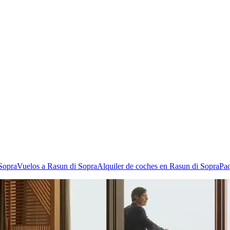
 Sopra
Vuelos a Rasun di Sopra
Alquiler de coches en Rasun di Sopra
Paq