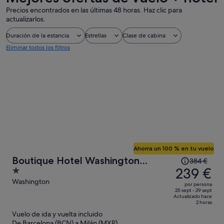
Precios encontrados en las últimas 48 horas. Haz clic para
actualizarlos.
Duración de la estancia
Estrellas
Clase de cabina
Eliminar todos los filtros
Ahorra un 100 % en tu vuelo
El
Boutique Hotel Washington
384 €
precio
239 €
1
Milano
era
out
Washington
por persona
de
of
25 sept - 29 sept
Actualizado hace
384 €,
5
2 horas
ahora
Vuelo de ida y vuelta incluido
es
De Barcelona (BCN) a Milán (MXP)