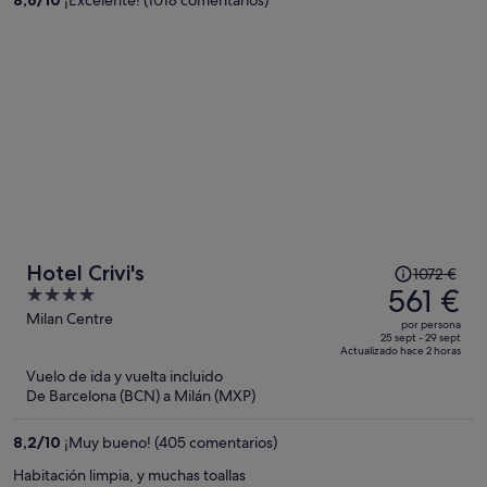
8,6
/
10
¡Excelente! (1018 comentarios)
1003 €
por
persona
El
Hotel Crivi's
1072 €
precio
561 €
4
era
out
Milan Centre
por persona
de
of
25 sept - 29 sept
Actualizado hace 2 horas
1072 €,
5
Vuelo de ida y vuelta incluido
ahora
De Barcelona (BCN) a Milán (MXP)
es
de
8,2
/
10
¡Muy bueno! (405 comentarios)
561 €
por
Habitación limpia, y muchas toallas