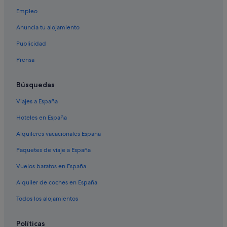
San Candido hoteles
Empleo
Pensiones en San Candido
Anuncia tu alojamiento
Perca hoteles
Publicidad
Hoteles con bar en San Candido
Prensa
Residences en San Candido
Dobbiaco hoteles
Búsquedas
Hoteles de aventura en San Candido
Viajes a España
Hoteles cerca de Estación de tren de Brunico/Bruneck
Hoteles en España
Alquileres vacacionales España
Paquetes de viaje a España
Vuelos baratos en España
Alquiler de coches en España
Todos los alojamientos
Políticas