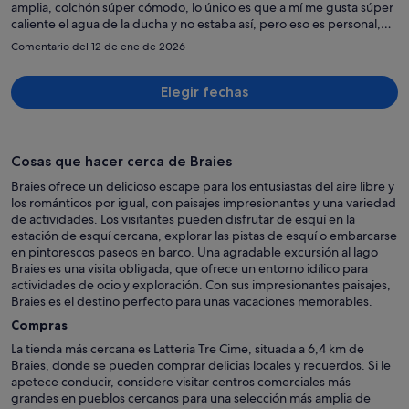
amplia, colchón súper cómodo, lo único es que a mí me gusta súper
persona
caliente el agua de la ducha y no estaba así, pero eso es personal,
después tenes a una cuadra el canal naviero lleno de restaurantes y
Comentario del 12 de ene de 2026
el sábado una feria preciosa y luego a tres cuadras el bus que te
lleva directo a la zona central donde están todos los lugares de
interés
Elegir fechas
Cosas que hacer cerca de Braies
Braies ofrece un delicioso escape para los entusiastas del aire libre y
los románticos por igual, con paisajes impresionantes y una variedad
de actividades. Los visitantes pueden disfrutar de esquí en la
estación de esquí cercana, explorar las pistas de esquí o embarcarse
en pintorescos paseos en barco. Una agradable excursión al lago
Braies es una visita obligada, que ofrece un entorno idílico para
actividades de ocio y exploración. Con sus impresionantes paisajes,
Braies es el destino perfecto para unas vacaciones memorables.
Compras
La tienda más cercana es Latteria Tre Cime, situada a 6,4 km de
Braies, donde se pueden comprar delicias locales y recuerdos. Si le
apetece conducir, considere visitar centros comerciales más
grandes en pueblos cercanos para una selección más amplia de