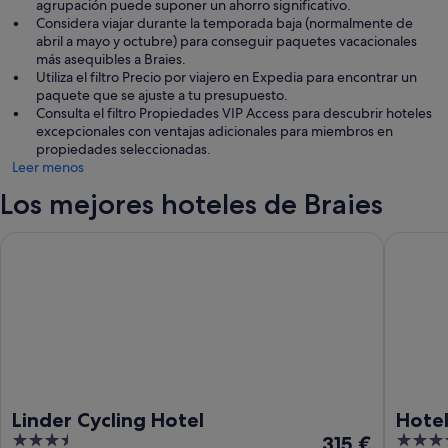
agrupación puede suponer un ahorro significativo.
Considera viajar durante la temporada baja (normalmente de
abril a mayo y octubre) para conseguir paquetes vacacionales
más asequibles a Braies.
Utiliza el filtro Precio por viajero en Expedia para encontrar un
paquete que se ajuste a tu presupuesto.
Consulta el filtro Propiedades VIP Access para descubrir hoteles
excepcionales con ventajas adicionales para miembros en
propiedades seleccionadas.
Leer menos
Los mejores hoteles de Braies
Linder Cycling Hotel
Hotel Al
Linder Cycling Hotel
Hotel
3.5
El
4
315 €