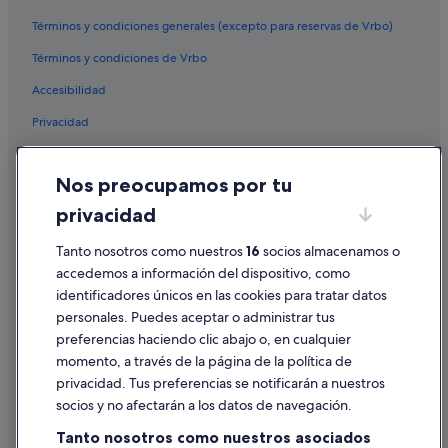
Términos y condiciones generales (excepto para reservas de Vrbo)
Términos y condiciones de Vrbo
Accesibilidad
Privacidad
Cookies
Nos preocupamos por tu
Condiciones de uso
privacidad
Información legal/contacto
Pautas sobre el contenido y cómo denunciar contenido
Tanto nosotros como nuestros
16
socios almacenamos o
accedemos a información del dispositivo, como
identificadores únicos en las cookies para tratar datos
Ayuda
personales. Puedes aceptar o administrar tus
Ayuda
preferencias haciendo clic abajo o, en cualquier
momento, a través de la página de la política de
Cancelar un vuelo
privacidad. Tus preferencias se notificarán a nuestros
Cancelar una reserva de hotel o de un alquiler vacacional
socios y no afectarán a los datos de navegación.
Plazos de reembolso
Tanto nosotros como nuestros asociados