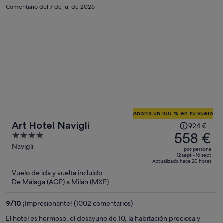
persona
Comentario del 7 de jul de 2026
Ahorra un 100 % en tu vuelo
El
Art Hotel Navigli
924 €
precio
558 €
4
era
out
Navigli
por persona
de
of
12 sept - 16 sept
Actualizado hace 20 horas
924 €,
5
Vuelo de ida y vuelta incluido
ahora
De Málaga (AGP) a Milán (MXP)
es
de
9
/
10
¡Impresionante! (1002 comentarios)
558 €
por
El hotel es hermoso, el desayuno de 10, la habitación preciosa y