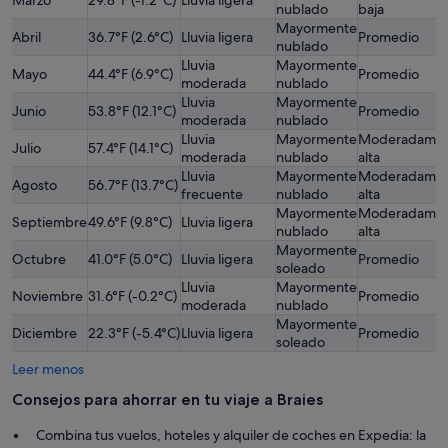
nublado
baja
Mayormente
Abril
36.7°F (2.6°C)
Lluvia ligera
Promedio
nublado
Lluvia
Mayormente
Mayo
44.4°F (6.9°C)
Promedio
moderada
nublado
Lluvia
Mayormente
Junio
53.8°F (12.1°C)
Promedio
moderada
nublado
Lluvia
Mayormente
Moderadame
Julio
57.4°F (14.1°C)
moderada
nublado
alta
Lluvia
Mayormente
Moderadame
Agosto
56.7°F (13.7°C)
frecuente
nublado
alta
Mayormente
Moderadame
Septiembre
49.6°F (9.8°C)
Lluvia ligera
nublado
alta
Mayormente
Octubre
41.0°F (5.0°C)
Lluvia ligera
Promedio
soleado
Lluvia
Mayormente
Noviembre
31.6°F (-0.2°C)
Promedio
moderada
nublado
Mayormente
Diciembre
22.3°F (-5.4°C)
Lluvia ligera
Promedio
soleado
Leer menos
Consejos para ahorrar en tu viaje a Braies
Combina tus vuelos, hoteles y alquiler de coches en Expedia: la