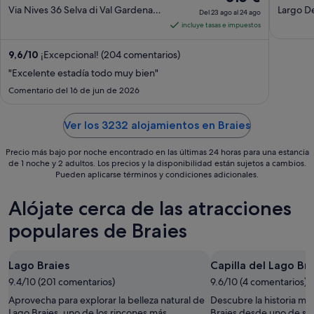
out
precio
out
Via Nives 36 Selva di Val Gardena
Largo De
Del 23 ago al 24 ago
BZ
d'Ampez
of
es
of
incluye tasas e impuestos
5
de
5
315 €
9,6
/
10
¡Excepcional! (204 comentarios)
por
"Excelente estadía todo muy bien"
noche
Comentario del 16 de jun de 2026
del
23
Ver los 3232 alojamientos en Braies
ago
al
Precio más bajo por noche encontrado en las últimas 24 horas para una estancia
24
de 1 noche y 2 adultos. Los precios y la disponibilidad están sujetos a cambios.
ago
Pueden aplicarse términos y condiciones adicionales.
Alójate cerca de las atracciones
populares de Braies
Lago Braies
Capilla del Lago Bra
9.4/10 (201 comentarios)
9.6/10 (4 comentarios)
Aprovecha para explorar la belleza natural de
Descubre la historia má
Lago Braies, uno de los rincones más
Braies desde uno de su