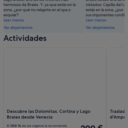
hermosos de Braies. Y, ya que estás en la
visitados: Capilla del La
zona, ¿por qué no relajarte en el spa o
estás en la zona, ¿por qu
esquiar?
sus imponentes cordille
Leer menos
Leer menos
Ver alojamientos
Ver alojamientos
Actividades
Descubre las Dolomitas, Cortina y Lago Braies desde Veneci
Traslado 
Descubre las Dolomitas, Cortina y Lago
Traslad
Braies desde Venecia
d'Ampez
200 €
El
100 %
de los viajeros la recomienda