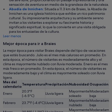
sensación de aventura en medio de la grandeza de la naturaleza.
Abadía de Innichen:
Situada a 11.3 km de Braies, la Abadía de
Innichen es una iglesia histórica que exhibe un rico patrimonio
cultural. Su impresionante arquitectura y su ambiente sereno
invitan a los visitantes a explorar su fascinante historia y
significado espiritual, lo que la convierte en una visita obligada
para los entusiastas de la cultura.
Leer menos
Mejor época para ir a Braies
La mejor época para visitar Braies depende del tipo de vacaciones
que estés buscando. Julio es el mes más caluroso en promedio. En
esta época, el número de visitantes es moderadamente alto y el
clima es mayormente nublado con lluvia moderada. Enero es el mes
más fresco en promedio. En esta época, el número de visitantes es
moderadamente bajo y el clima es mayormente soleado con lluvia
ligera.
Mes del
Temperatura
Precipitación
Nubosidad
Ocupación
calendario
20.3°F
Mayormente
Moderadame
Enero
Lluvia ligera
(-6.5°C)
soleado
baja
Mayormente
Moderadame
Febrero
23.7°F (-4.6°C)
Lluvia ligera
nublado
baja
Mayormente
Moderadame
Marzo
29.8°F (-1.2°C)
Lluvia ligera