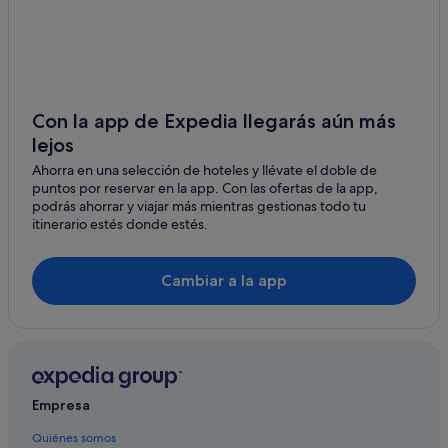
Vierschach hoteles
Hoteles de 5 estrellas en San Candido
Valle di Casies hoteles
Rasun Anterselva hoteles
Con la app de Expedia llegarás aún más
Hoteles para familias en San Candido
lejos
Villabassa hoteles
Ahorra en una selección de hoteles y llévate el doble de
puntos por reservar en la app. Con las ofertas de la app,
Rasun di Sopra hoteles
podrás ahorrar y viajar más mientras gestionas todo tu
Campings de caravanas en San Candido
itinerario estés donde estés.
Braies hoteles
Cambiar a la app
Hoteles con spa en San Candido
B&B en Dobbiaco
Marebbe hoteles
Campings de caravanas en Braies
Hoteles de 4 estrellas en San Candido
Empresa
Monguelfo hoteles
Quiénes somos