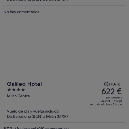
de
239 €
No hay comentarios
por
persona
El
Galileo Hotel
1707 €
precio
622 €
4
era
out
Milan Centre
por persona
de
of
25 sept - 29 sept
Actualizado hace 2 horas
1707 €,
5
Vuelo de ida y vuelta incluido
ahora
De Barcelona (BCN) a Milán (MXP)
es
de
8
/
10
¡Muy bueno! (919 comentarios)