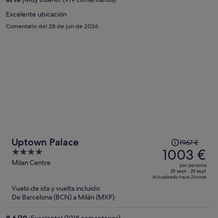
622 €
por
Excelente ubicación
persona
Comentario del 28 de jun de 2026
El
Uptown Palace
1967 €
precio
1003 €
4
era
out
Milan Centre
por persona
de
of
25 sept - 29 sept
Actualizado hace 2 horas
1967 €,
5
Vuelo de ida y vuelta incluido
ahora
De Barcelona (BCN) a Milán (MXP)
es
de