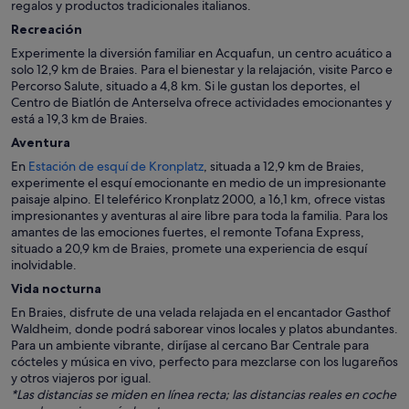
regalos y productos tradicionales italianos.
Recreación
Experimente la diversión familiar en Acquafun, un centro acuático a
solo 12,9 km de Braies. Para el bienestar y la relajación, visite Parco e
Percorso Salute, situado a 4,8 km. Si le gustan los deportes, el
Centro de Biatlón de Anterselva ofrece actividades emocionantes y
está a 19,3 km de Braies.
Aventura
En
Estación de esquí de Kronplatz
, situada a 12,9 km de Braies,
experimente el esquí emocionante en medio de un impresionante
paisaje alpino. El teleférico Kronplatz 2000, a 16,1 km, ofrece vistas
impresionantes y aventuras al aire libre para toda la familia. Para los
amantes de las emociones fuertes, el remonte Tofana Express,
situado a 20,9 km de Braies, promete una experiencia de esquí
inolvidable.
Vida nocturna
En Braies, disfrute de una velada relajada en el encantador Gasthof
Waldheim, donde podrá saborear vinos locales y platos abundantes.
Para un ambiente vibrante, diríjase al cercano Bar Centrale para
cócteles y música en vivo, perfecto para mezclarse con los lugareños
y otros viajeros por igual.
*Las distancias se miden en línea recta; las distancias reales en coche