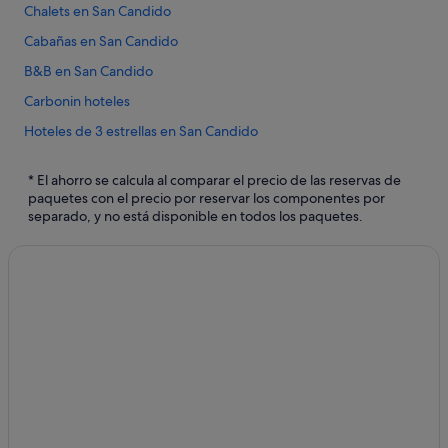
Chalets en San Candido
Cabañas en San Candido
B&B en San Candido
Carbonin hoteles
Hoteles de 3 estrellas en San Candido
Hoteles con piscina en San Candido
* El ahorro se calcula al comparar el precio de las reservas de
Apartoteles en San Candido
paquetes con el precio por reservar los componentes por
separado, y no está disponible en todos los paquetes.
Casas de huéspedes en San Candido
Brunico hoteles
Valdaora hoteles
Sesto hoteles
Casas privadas de vacaciones en San Candido
Hoteles cerca de Lago Braies
San Vigilio hoteles
Anterselva hoteles