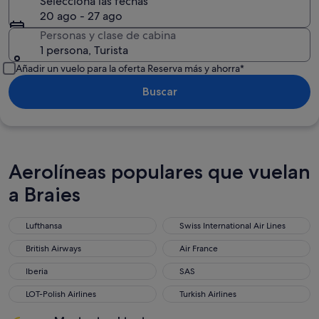
Selecciona las fechas
20 ago - 27 ago
Personas y clase de cabina
1 persona, Turista
Añadir un vuelo para la oferta Reserva más y ahorra*
Buscar
Aerolíneas populares que vuelan
a Braies
Lufthansa
Swiss International Air Lines
Lufthansa
Swiss International Air Lines
British Airways
Air France
British Airways
Air France
Iberia
SAS
Iberia
SAS
LOT-Polish Airlines
Turkish Airlines
LOT-Polish Airlines
Turkish Airlines