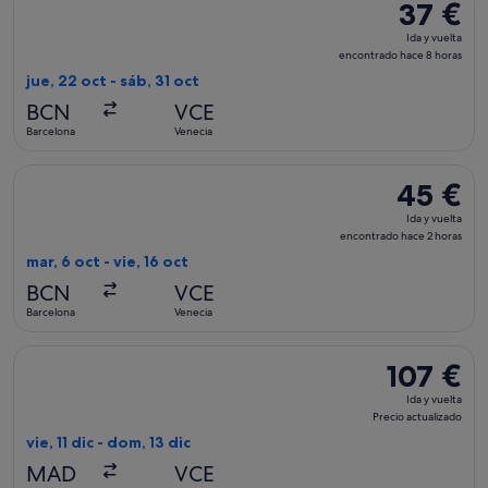
37 €
37 €
Ida
Ida y vuelta
y
encontrado hace 8 horas
vuelta,
jue, 22 oct - sáb, 31 oct
encontrad
BCN
VCE
hace
Barcelona
Venecia
8 horas
Seleccionar vuelo de Vueling Airlines, con salida el mar, 6 o
45 €
45 €
Ida
Ida y vuelta
y
encontrado hace 2 horas
vuelta,
mar, 6 oct - vie, 16 oct
encontrado
BCN
VCE
hace
Barcelona
Venecia
2 horas
Seleccionar vuelo de Iberia, con salida el vie, 11 dic de Madr
107 €
107 €
Ida
Ida y vuelta
y
Precio actualizado
vuelta,
vie, 11 dic - dom, 13 dic
Precio
MAD
VCE
actualizado