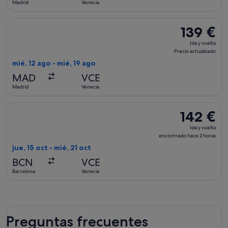
Madrid
Venecia
Seleccionar vuelo de Air Europa, con salida el mié, 12 ago de
139 €
139 €
Ida
Ida y vuelta
y
Precio actualizado
vuelta,
mié, 12 ago - mié, 19 ago
Precio
MAD
VCE
actualizado
Madrid
Venecia
Seleccionar vuelo de Lufthansa, con salida el jue, 15 oct de 
142 €
142 €
Ida
Ida y vuelta
y
encontrado hace 2 horas
vuelta,
jue, 15 oct - mié, 21 oct
encontrado
BCN
VCE
hace
Barcelona
Venecia
2 horas
Preguntas frecuentes