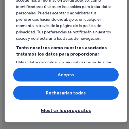
accedemos a información del dispositivo, como
identificadores únicos en las cookies para tratar datos
B&B en San Candido
Ayuda
personales. Puedes aceptar o administrar tus
Casas de huéspedes en San Candido
Ayuda
preferencias haciendo clic abajo o, en cualquier
Villabassa hoteles
momento, a través de la página de la política de
Cancelar un vuelo
privacidad. Tus preferencias se notificarán a nuestros
Campings de caravanas en San Candido
Cancelar una reserva de hotel o de un alquiler vacacional
socios y no afectarán a los datos de navegación.
Plazos de reembolso
Tanto nosotros como nuestros asociados
tratamos los datos para proporcionar:
Utilizar un cupón de Expedia
Utilizar datos de localización geográfica precisa. Analizar
Documentos para viajes internacionales
activamente las características del dispositivo para su
identificación. Almacenar la información en un dispositivo
Acepto
y/o acceder a ella. Publicidad y contenido personalizados,
medición de publicidad y contenido, investigación de
audiencia y desarrollo de servicios.
© 2026 Expedia, Inc., una empresa de Expedia Group. Todos los
Rechazarlas todas
Lista de asociados (proveedores)
derechos reservados. Expedia y el logotipo de Expedia son marcas
comerciales o marcas comerciales registradas de Expedia, Inc.
Vacationspot, S.L., Agencia de Viajes, I-AV-0000631.3.
Mostrar los propósitos