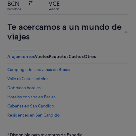
BCN
VCE
hace
Barcelona
Venecia
8 horas
Te acercamos a un mundo de
viajes
Alojamientos
Vuelos
Paquetes
Coches
Otros
Campings de caravanas en Braies
Valle di Casies hoteles
Dobbiaco hoteles
Hoteles con spa en Braies
Cabañas en San Candido
Residences en San Candido
San Candido hoteles
Hoteles cerca de Lago Braies
* Disponible para miembros de Expedia.