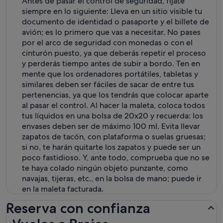
Antes de pasar el control de seguridad, fíjate
siempre en lo siguiente: Lleva en un sitio visible tu
documento de identidad o pasaporte y el billete de
avión; es lo primero que vas a necesitar. No pases
por el arco de seguridad con monedas o con el
cinturón puesto, ya que deberás repetir el proceso
y perderás tiempo antes de subir a bordo. Ten en
mente que los ordenadores portátiles, tabletas y
similares deben ser fáciles de sacar de entre tus
pertenencias, ya que los tendrás que colocar aparte
al pasar el control. Al hacer la maleta, coloca todos
tus líquidos en una bolsa de 20x20 y recuerda: los
envases deben ser de máximo 100 ml. Evita llevar
zapatos de tacón, con plataforma o suelas gruesas;
si no, te harán quitarte los zapatos y puede ser un
poco fastidioso. Y, ante todo, comprueba que no se
te haya colado ningún objeto punzante, como
navajas, tijeras, etc., en la bolsa de mano; puede ir
en la maleta facturada.
Reserva con confianza
Vuelos a Braies