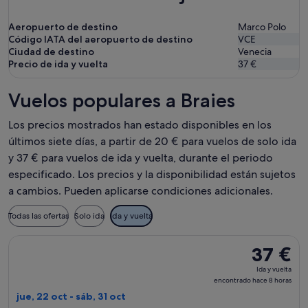
Aeropuerto de destino
Marco Polo
Código IATA del aeropuerto de destino
VCE
Ciudad de destino
Venecia
Precio de ida y vuelta
37 €
Vuelos populares a Braies
Los precios mostrados han estado disponibles en los
últimos siete días, a partir de 20 € para vuelos de solo ida
y 37 € para vuelos de ida y vuelta, durante el periodo
especificado. Los precios y la disponibilidad están sujetos
a cambios. Pueden aplicarse condiciones adicionales.
Todas las ofertas
Solo ida
Ida y vuelta
Seleccionar vuelo de Wizz Air Malta, con salida el jue, 22 oc
37 €
37 €
Ida
Ida y vuelta
y
encontrado hace 8 horas
vuelta,
jue, 22 oct - sáb, 31 oct
encontrad