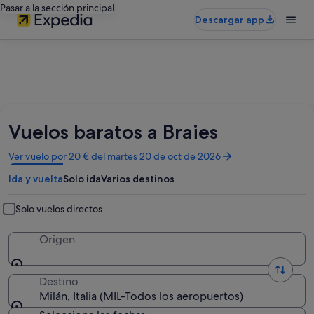
Pasar a la sección principal
Descargar app
Vuelos baratos a Braies
Se
Ver vuelo por 20 € del martes 20 de oct de 2026
abre
Ida y vuelta
Solo ida
Varios destinos
en
una
ventana
Solo vuelos directos
nueva
Origen
Destino
Milán, Italia (MIL-Todos los aeropuertos)