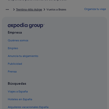
Monguelfo hoteles
Organiza tu viaje
Trentino-Alto Adige
Vuelos a Braies
Casas privadas de vacaciones en San Candido
Perca hoteles
Valdaora hoteles
Empresa
San Vigilio hoteles
Quiénes somos
Anterselva hoteles
Empleo
Pensiones en San Candido
Rasun di Sopra hoteles
Anuncia tu alojamiento
Hoteles de 5 estrellas en San Candido
Publicidad
Sesto hoteles
Prensa
Apartoteles en San Candido
Búsquedas
B&B en Dobbiaco
Viajes a España
Hoteles con spa en San Candido
Hoteles en España
Carbonin hoteles
Hoteles de 3 estrellas en San Candido
Alquileres vacacionales España