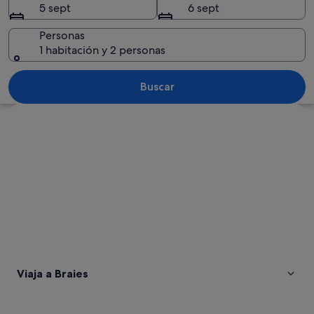
5 sept
6 sept
Personas
1 habitación y 2 personas
Una cabaña de madera sobre pilotes j
Buscar
Ver mapa
Viaja a Braies