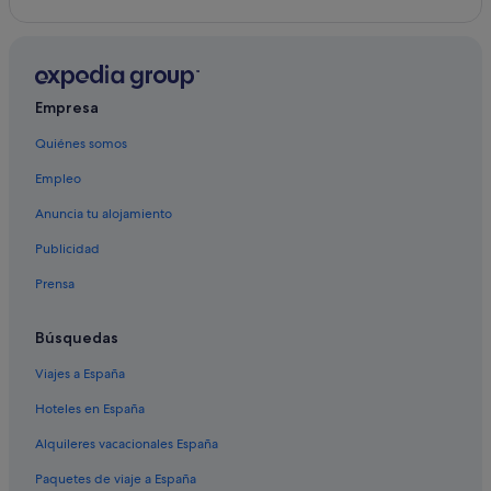
Chalets en San Candido
Braies hoteles
Rasun Anterselva hoteles
Empresa
Hoteles con bar en San Candido
Quiénes somos
Empleo
Anuncia tu alojamiento
Publicidad
Prensa
Búsquedas
Viajes a España
Hoteles en España
Alquileres vacacionales España
Paquetes de viaje a España