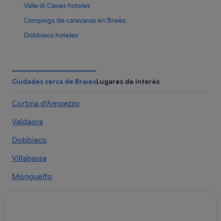
Valle di Casies hoteles
Campings de caravanas en Braies
Dobbiaco hoteles
Anterselva hoteles
Valdaora hoteles
Brunico hoteles
Ciudades cerca de Braies
Lugares de interés
B&B en Dobbiaco
Cortina d'Ampezzo
Cabañas en San Candido
Valdaora
Carbonin hoteles
Perca hoteles
Dobbiaco
Hoteles de 5 estrellas en San Candido
Villabassa
Hoteles de 4 estrellas en San Candido
Monguelfo
Villabassa hoteles
San Candido hoteles
Campings de caravanas en San Candido