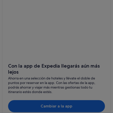
B&B en San Candido
Hoteles cerca de Lago Braies
Pensiones en San Candido
Hoteles para familias en San Candido
Hoteles de 3 estrellas en San Candido
Vierschach hoteles
Apartoteles en San Candido
San Vigilio hoteles
Residences en San Candido
Con la app de Expedia llegarás aún más
lejos
Hoteles con spa en Braies
Ahorra en una selección de hoteles y llévate el doble de
Hoteles con spa en San Candido
puntos por reservar en la app. Con las ofertas de la app,
Monguelfo hoteles
podrás ahorrar y viajar más mientras gestionas todo tu
itinerario estés donde estés.
Rasun di Sopra hoteles
Casas privadas de vacaciones en San Candido
Cambiar a la app
Marebbe hoteles