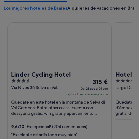
Los mejores hoteles de Braies
Alquileres de vacaciones en Braie
Linder Cycling Hotel
Hotel Alask
Linder Cycling Hotel
Hotel A
3.5
El
4
315 €
out
precio
out
Via Nives 36 Selva di Val
Largo Delle
Del 23 ago al 24 ago
Gardena BZ
Cortina d'A
of
es
of
incluye tasas e impuestos
5
de
5
Quédate en este hotel en la montaña de Selva di
Quédate en e
315 €
Val Gardena. Entre otras cosas, cuenta con
d'Ampezzo. E
desayuno gratis, wifi gratis y aparcamiento
por
gratis, desa
gratuito. Dos atracciones ...
atracciones t
noche
del
9,6
/
10
¡Excepcional! (204 comentarios)
23
"Excelente estadía todo muy bien"