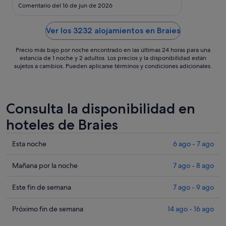
ago
Comentario del 16 de jun de 2026
al
24
Ver los 3232 alojamientos en Braies
ago
Precio más bajo por noche encontrado en las últimas 24 horas para una
estancia de 1 noche y 2 adultos. Los precios y la disponibilidad están
sujetos a cambios. Pueden aplicarse términos y condiciones adicionales.
Consulta la disponibilidad en
hoteles de Braies
Comprueba
Esta noche
6 ago - 7 ago
los
precios
Comprueba
Mañana por la noche
7 ago - 8 ago
en
los
Braies
precios
Comprueba
Este fin de semana
7 ago - 9 ago
para
en
los
esta
Braies
precios
Comprueba
Próximo fin de semana
14 ago - 16 ago
noche,
para
en
los