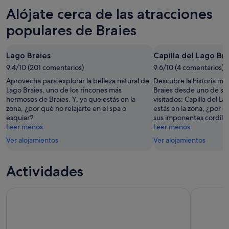
6
mañana
Braies
precios
Alójate cerca de las atracciones
ago
por
para
en
-
la
este
Braies
populares de Braies
7
noche,
fin
para
ago
7
de
el
Lago Braies
Capilla del Lago Bra
ago
semana,
próximo
-
9.4/10 (201 comentarios)
7
9.6/10 (4 comentarios)
fin
8
ago
de
Aprovecha para explorar la belleza natural de
Descubre la historia má
ago
-
semana,
Lago Braies, uno de los rincones más
Braies desde uno de su
hermosos de Braies. Y, ya que estás en la
visitados: Capilla del La
9
14
zona, ¿por qué no relajarte en el spa o
estás en la zona, ¿por qu
ago
ago
esquiar?
sus imponentes cordille
-
Leer menos
Leer menos
16
Ver alojamientos
Ver alojamientos
ago
Actividades
Descubre las Dolomitas, Cortina y Lago Braies desde Veneci
Corazón d