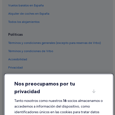
Vuelos baratos en España
Alquiler de coches en España
Todos los alojamientos
Políticas
Términos y condiciones generales (excepto para reservas de Vrbo)
Términos y condiciones de Vrbo
Accesibilidad
Privacidad
Cookies
Nos preocupamos por tu
Condiciones de uso
privacidad
Información legal/contacto
Pautas sobre el contenido y cómo denunciar contenido
Tanto nosotros como nuestros
16
socios almacenamos o
accedemos a información del dispositivo, como
identificadores únicos en las cookies para tratar datos
Ayuda