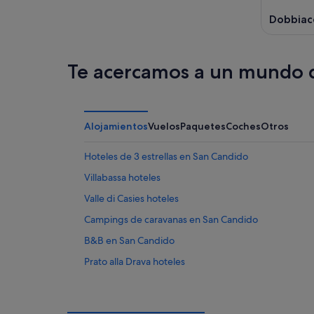
Dobbiac
Te acercamos a un mundo d
Alojamientos
Vuelos
Paquetes
Coches
Otros
Hoteles de 3 estrellas en San Candido
Villabassa hoteles
Valle di Casies hoteles
Campings de caravanas en San Candido
B&B en San Candido
Prato alla Drava hoteles
Sesto hoteles
Marebbe hoteles