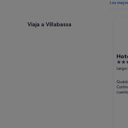
Los mejor
Hotel A
Viaja a Villabassa
Hote
4
out
Largo 
39 Cor
of
d'Amp
5
Quédat
Cortin
cuenta
servic
atracci