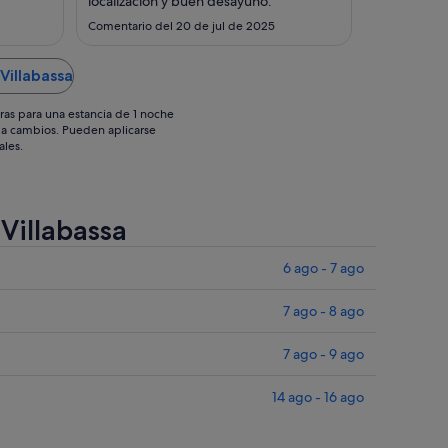
2
localización y buen desayuno."
sept
sept
Comentario del 20 de jul de 2025
Villabassa
ras para una estancia de 1 noche
os a cambios. Pueden aplicarse
ales.
Villabassa
6 ago - 7 ago
7 ago - 8 ago
7 ago - 9 ago
14 ago - 16 ago