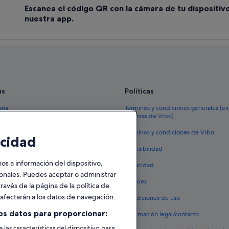
Escanea el código QR con la cámara de tu dispositiv
nuestra app.
as
Políticas
aña
Términos y condiciones generales (e
reservas de Vrbo)
España
Términos y condiciones de Vrbo
cidad
vacacionales España
Accesibilidad
 viaje a España
 a información del dispositivo,
Privacidad
tos en España
sonales. Puedes aceptar o administrar
Cookies
ravés de la página de la política de
 coches en España
o afectarán a los datos de navegación.
Condiciones de uso
lojamientos
os datos para proporcionar:
Información legal/contacto
 las características del dispositivo para