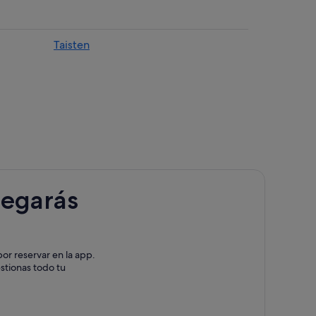
Taisten
ido
an Candido
do
legarás
or reservar en la app.
estionas todo tu