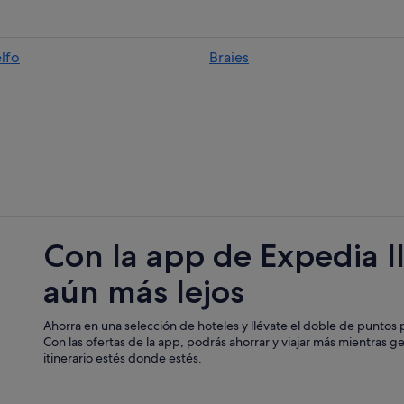
Valdaora hoteles
San Candido hoteles
lfo
Braies
Hoteles de 4 estrellas en San Cand
Casas privadas de vacaciones en S
Hoteles cerca de Lago Braies
B&B en Dobbiaco
Monguelfo hoteles
Casas de huéspedes en San Candi
Rasun Anterselva hoteles
Con la app de Expedia l
Apartoteles en San Candido
aún más lejos
Hoteles con spa en Braies
Ahorra en una selección de hoteles y llévate el doble de puntos p
Con las ofertas de la app, podrás ahorrar y viajar más mientras g
itinerario estés donde estés.