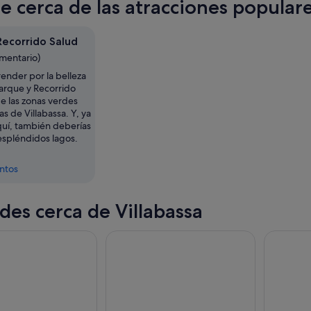
te cerca de las atracciones populare
a
Recorrido Salud
omentario)
ender por la belleza
Parque y Recorrido
e las zonas verdes
 de Villabassa. Y, ya
quí, también deberías
espléndidos lagos.
entos
des cerca de Villabassa