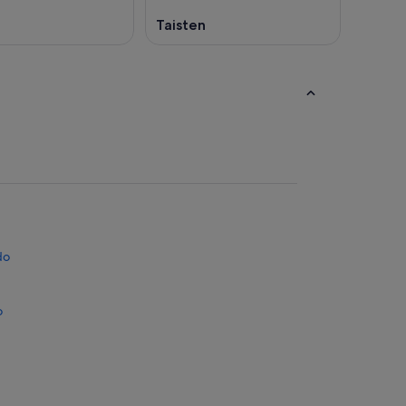
Taisten
do
o