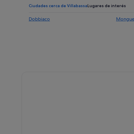
Hoteles de aventura en San Candido
Ciudades cerca de Villabassa
Lugares de interés
Cabañas en San Candido
Dobbiaco
Mongue
Anterselva hoteles
Perca hoteles
Vierschach hoteles
Braies hoteles
Rasun di Sopra hoteles
Hoteles con spa en San Candido
Hoteles de 5 estrellas en San Candido
Campings de caravanas en Braies
Residences en San Candido