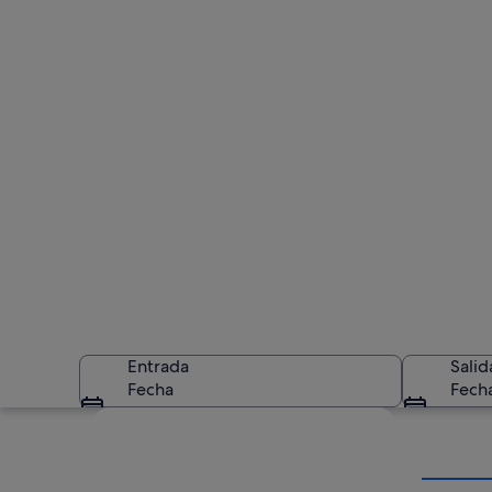
Entrada
Salid
Fecha
Fech
Ver mapa