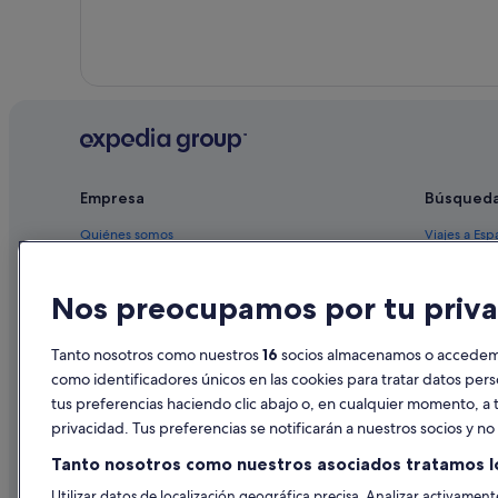
Empresa
Búsqued
Quiénes somos
Viajes a Esp
Empleo
Hoteles en 
Nos preocupamos por tu priva
Anuncia tu alojamiento
Alquileres 
Publicidad
Paquetes de
Tanto nosotros como nuestros
16
socios almacenamos o accedemos
Prensa
Vuelos bara
como identificadores únicos en las cookies para tratar datos per
tus preferencias haciendo clic abajo o, en cualquier momento, a t
Alquiler de
privacidad. Tus preferencias se notificarán a nuestros socios y n
Todos los a
Tanto nosotros como nuestros asociados tratamos l
Utilizar datos de localización geográfica precisa. Analizar activamente