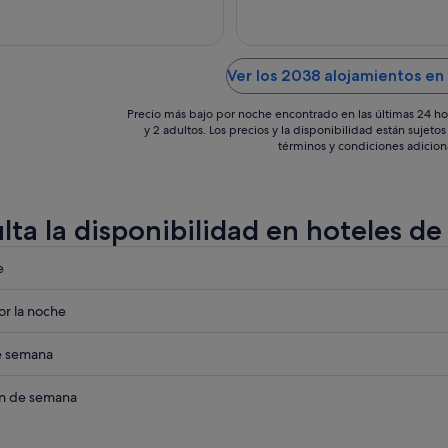
7
1
sept
Ver los 2038 alojamientos en 
Precio más bajo por noche encontrado en las últimas 24 ho
y 2 adultos. Los precios y la disponibilidad están sujet
términos y condiciones adicion
lta la disponibilidad en hoteles de 
eba
e
eba
r la noche
a
eba
de semana
a
eba
in de semana
a