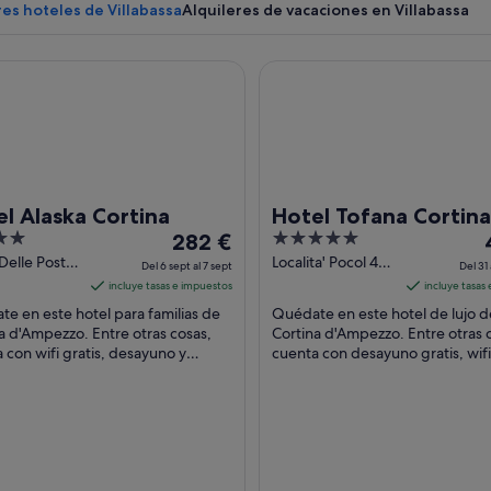
es hoteles de Villabassa
Alquileres de vacaciones en Villabassa
laska Cortina
Hotel Tofana Cortina
Una iglesia con un campanario alto, 
l Alaska Cortina
Hotel Tofana Cortina
El
5
E
282 €
precio
out
Delle Poste
Localita' Pocol 40
Del 6 sept al 7 sept
Del 31 
tina
Cortina
es
of
incluye tasas e impuestos
incluye tasas
ezzo BL
d'Ampezzo BL
de
5
e en este hotel para familias de
Quédate en este hotel de lujo d
282 €
a d'Ampezzo. Entre otras cosas,
Cortina d'Ampezzo. Entre otras 
 con wifi gratis, desayuno y
por
cuenta con desayuno gratis, wifi 
io de habitaciones. Dos
un spa completo. Dos atraccion
noche
ones turísticas ...
turísticas ...
del
6
3
sept
al
a