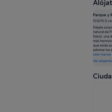
Alója
ago
por
para
en
-
la
este
Villabass
7
noche,
fin
para
Parque y 
ago
7
de
el
10.0/10 (1 c
ago
semana,
próximo
Déjate sorpr
-
7
fin
natural de 
8
ago
de
Salud, una d
ago
-
semana,
más hermosas
9
14
que estás a
admirar los 
ago
ago
Leer menos
-
16
Ver alojami
ago
Ciuda