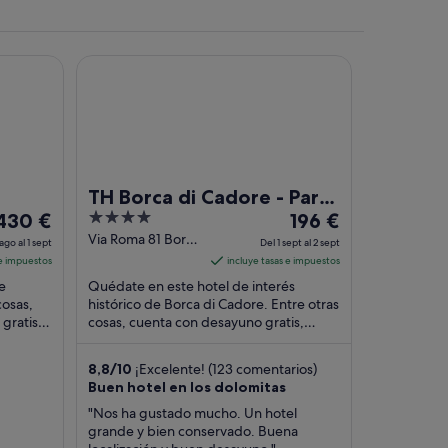
TH Borca di Cadore - Park Hotel Des Dolomites
rodeada de campos verdes exuberantes y montañas al fondo.
TH Borca di Cadore - Park
l
4
El
430 €
Hotel Des Dolomites
196 €
precio
out
precio
Via Roma 81 Borca
ago al 1 sept
Del 1 sept al 2 sept
di Cadore BL
es
of
es
 e impuestos
incluye tasas e impuestos
de
5
de
e
Quédate en este hotel de interés
430 €
196 €
cosas,
histórico de Borca di Cadore. Entre otras
gratis y
por
cosas, cuenta con desayuno gratis,
por
es
aparcamiento gratuito y un servicio
noche
noche
gratuito de ...
del
del
8,8
/
10
¡Excelente! (123 comentarios)
1
1
Buen hotel en los dolomitas
ago
sept
"Nos ha gustado mucho. Un hotel
l
al
grande y bien conservado. Buena