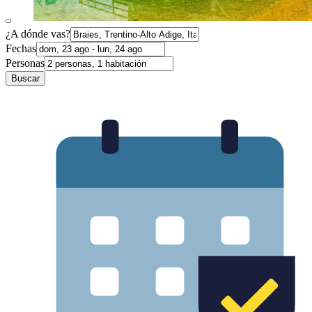
¿A dónde vas?
Fechas
Personas
Buscar