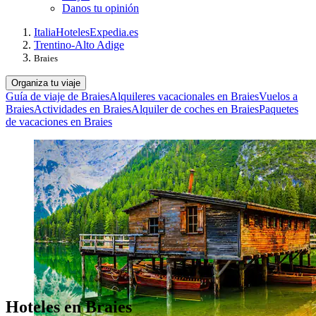
Danos tu opinión
Italia
Hoteles
Expedia.es
Trentino-Alto Adige
Braies
Organiza tu viaje
Guía de viaje de Braies
Alquileres vacacionales en Braies
Vuelos a
Braies
Actividades en Braies
Alquiler de coches en Braies
Paquetes
de vacaciones en Braies
Hoteles en Braies