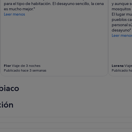
para el tipo de habitación. El desayuno sencillo, la cena
y aunque se
es mucho mejor."
mosquitos 
Leer menos
El lugar mu
pueblos ca
personal s
desayuno"
Leer meno
Flor
Viaje de 3 noches
Lorena
Viaje
Publicado hace 3 semanas
Publicado h
biaco
ción