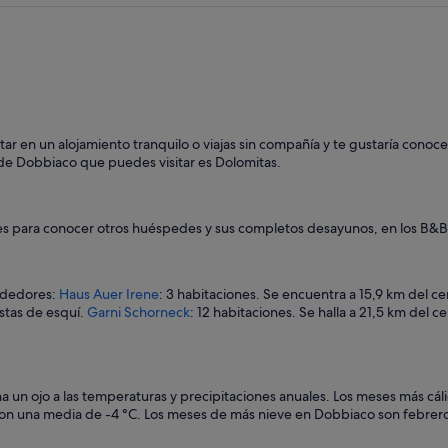
 estar en un alojamiento tranquilo o viajas sin compañía y te gustaría c
 de Dobbiaco que puedes visitar es Dolomitas.
des para conocer otros huéspedes y sus completos desayunos, en los B&B 
rededores:
Haus Auer Irene
: 3 habitaciones. Se encuentra a 15,9 km del 
istas de esquí.
Garni Schorneck
: 12 habitaciones. Se halla a 21,5 km del
un ojo a las temperaturas y precipitaciones anuales. Los meses más cáli
, con una media de -4 °C. Los meses de más nieve en Dobbiaco son febre