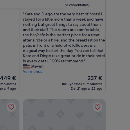
2.0 estrellas
10.0
10/10
Excepcional
(23 comentarios)
sobre
"
"Kate and Diego are the very best of hosts! I
10,
K
stayed for a little more than a week and have
Excepcional,
a
nothing but great things to say about them
(23 comentarios)
t
and their staff. The rooms are comfortable,
e
the bar/cafe is the perfect place for a treat
a
after a ride or a hike, and the breakfast on the
n
patio in front of a field of wildflowers is a
d
magical way to start the day. You can tell that
D
Kate and Diego take great pride in their hotel
i
in every detail. 100% recommend."
e
Steven
g
Ver menos
o
El
El
449 €
237 €
a
precio
precio
 impuestos
incluye tasas e impuestos
r
actual
actual
go al 9 ago
Del 21 ago al 22 ago
e
es
es
t
de
de
s al lago, jardín privado y Wi-Fi
CAMERA GENZIANELLA
h
449 €
237 €
e
v
e
r
y