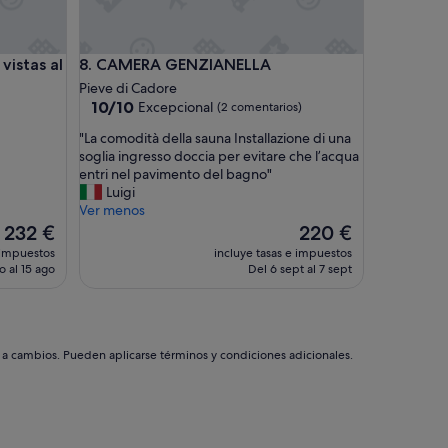
b
e
s
s al lago, jardín privado y Wi-Fi
CAMERA GENZIANELLA
vistas al
8. CAMERA GENZIANELLA
t
o
Pieve di Cadore
f
10.0
10/10
Excepcional
(2 comentarios)
h
sobre
"
"La comodità della sauna Installazione di una
o
10,
L
soglia ingresso doccia per evitare che l’acqua
s
Excepcional,
a
entri nel pavimento del bagno"
t
(2 comentarios)
c
Luigi
s
o
Ver menos
!
m
El
El
I
232 €
220 €
o
precio
precio
s
 impuestos
incluye tasas e impuestos
d
actual
actual
t
o al 15 ago
Del 6 sept al 7 sept
i
es
es
a
t
de
de
y
à
232 €
220 €
e
d
d
e
f
s a cambios. Pueden aplicarse términos y condiciones adicionales.
l
o
l
r
a
a
s
l
a
i