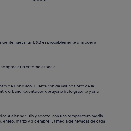
y
e
a
c
b
h
o
e
u
l
t
’
t
a
h
c
onocer gente nueva, un B&B es probablemente una buena
e
q
m
u
a
a
n
e
d
se aprecia un entorno especial.
n
t
t
h
r
e
i
i
centro de Dobbiaco. Cuenta con desayuno típico de la
n
r
 centro urbano. Cuenta con desayuno bufé gratuito y una
e
s
l
t
p
a
a
f
v
dos suelen ser julio y agosto, con una temperatura media
f
i
ro, enero, marzo y diciembre. La media de nevadas de cada
.
m
T