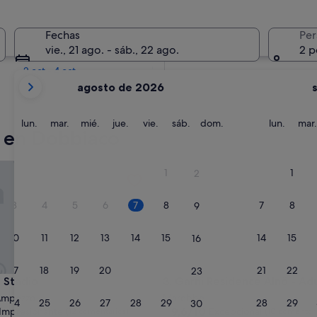
En dos semanas
Fechas
Per
21 ago - 23 ago
vie., 21 ago. - sáb., 22 ago.
2 p
En dos meses
2 oct - 4 oct
Tus
agosto de 2026
meses
actuales
son
lunes
martes
miércoles
jueves
viernes
sábado
domingo
lunes
lun.
mar.
mié.
jue.
vie.
sáb.
dom.
lun.
mar.
t en Dobbiaco
August
de
2026
adio
Garni Residence Alnö - Adults
1
1
2
y
September
3
4
5
6
7
8
7
8
9
de
2026.
10
11
12
13
14
15
14
15
16
17
18
19
20
21
22
21
22
23
adio
Garni Residence Alnö - Adults
t Stadio
3. Garni Residence Alnö - Ad
'Ampezzo
Marebbe
24
25
26
27
28
29
28
29
30
9.6
9,6/10
Impresionante
Excepcional
(12 comentarios)
(10 comentari