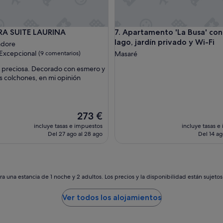
SUITE LAURINA
Apartamento 'La Busa' con vista
RA SUITE LAURINA
7. Apartamento 'La Busa' con 
lago, jardín privado y Wi-Fi
adore
Excepcional
(9 comentarios)
Masaré
 preciosa. Decorado con esmero y
os colchones, en mi opinión
nal,
tarios)
El
273 €
precio
incluye tasas e impuestos
incluye tasas e
actual
Del 27 ago al 28 ago
Del 14 ag
es
de
273 €
a una estancia de 1 noche y 2 adultos. Los precios y la disponibilidad están sujeto
Ver todos los alojamientos