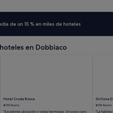
media de un 15 % en miles de hoteles
hoteles en Dobbiaco
Hotel Croda Rossa
Grifone Do
Hotel Croda Rossa
Grifone D
8/10
Bueno
8/10
Bueno
"Excelente ubicación y vistas hermosas. Un poco caro
"La habitac