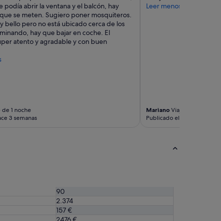
 podía abrir la ventana y el balcón, hay
Leer menos
i
o
que se meten. Sugiero poner mosquiteros.
a
t
y bello pero no está ubicado cerca de los
i
h
minando, hay que bajar en coche. El
n
i
úper atento y agradable y con buen
g
n
r
g
s
e
b
s
u
s
t
o
g
d
r
o
e
 de 1 noche
Mariano
Viaje de 1 noche
c
a
ace 3 semanas
Publicado el mes pasado
c
t
i
t
a
h
p
i
e
n
r
g
e
s
v
t
90
i
o
2.374
t
s
157 €
a
a
2476 €
r