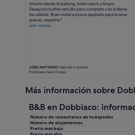
directo desde el parking, todo nuevo y limpio.
s
d
adicionales.
Desayuno buffet sencillo pero completo con bollería
s
.
de calidad. Buen hotel a precio ajustado para la zona
a
L
que es, repetiría."
r
o
Leer menos
i
s
o
c
!
o
P
l
e
c
r
h
s
o
o
n
JOSE ANTONIO
Viaje de 2 noches
n
e
Publicado hace 13 días
a
s
l
,
e
e
Más información sobre Dob
s
n
u
m
p
i
B&B en Dobbiaco: informa
e
o
r
p
Número de comentarios de huéspedes
c
i
Número de alojamientos
o
n
Precio más bajo
r
i
Precio más alto
t
ó