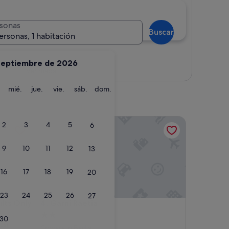
sonas
Buscar
ersonas, 1 habitación
septiembre de 2026
Ver mapa
martes
miércoles
jueves
viernes
sábado
domingo
mié.
jue.
vie.
sáb.
dom.
 Only
Garni Raetia
2
3
4
5
6
9
10
11
12
13
16
17
18
19
20
23
24
25
26
27
 Only
Garni Raetia
ults Only
4. Garni Raetia
Alojamiento
30
os)
de
Corvara in Badia