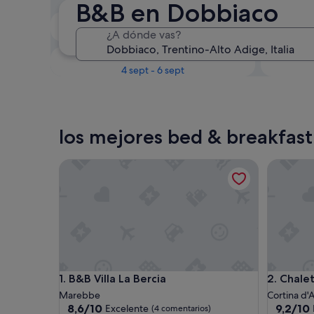
B&B en Dobbiaco
Próximo fin de semana
¿A dónde vas?
14 ago - 16 ago
En un mes
4 sept - 6 sept
los mejores bed & breakfas
B&B Villa La Bercia
Chalet St
B&B Villa La Bercia
Chalet St
1. B&B Villa La Bercia
2. Chale
Marebbe
Cortina d
8.6
9.2
8,6/10
9,2/10
Excelente
(4 comentarios)