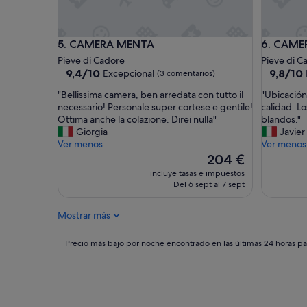
w
e
r
e
CAMERA MENTA
CAMERA 
5. CAMERA MENTA
6. CAME
v
Pieve di Cadore
Pieve di C
e
9.4
9.8
9,4/10
9,8/10
Excepcional
(3 comentarios)
r
sobre
sobre
y
"
"
"Bellissima camera, ben arredata con tutto il
"Ubicación
10,
10,
k
B
U
necessario! Personale super cortese e gentile!
calidad. L
Excepcional,
Excepcio
i
e
b
Ottima anche la colazione. Direi nulla"
blandos."
(3 comentarios)
(9 comen
n
l
i
Giorgia
Javier
d
l
c
Ver menos
Ver menos
a
i
a
El
204 €
n
s
c
precio
incluye tasas e impuestos
d
s
i
actual
Del 6 sept al 7 sept
h
i
ó
es
e
m
n
de
l
Mostrar más
a
p
204 €
p
c
r
f
a
e
Precio
Precio más bajo por noche encontrado en las últimas 24 horas par
u
m
c
más
l
e
i
bajo
.
r
o
por
"
a
s
noche
,
a
encontrado