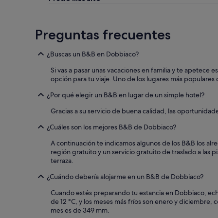
e
n
s
b
e
l
Preguntas frecuentes
e
a
g
n
e
d
¿Buscas un B&B en Dobbiaco?
n
o
t
s
Si vas a pasar unas vacaciones en familia y te apetece
i
.
opción para tu viaje. Uno de los lugares más populares
l
"
¿Por qué elegir un B&B en lugar de un simple hotel?
e
!
Gracias a su servicio de buena calidad, las oportunida
O
t
¿Cuáles son los mejores B&B de Dobbiaco?
t
i
A continuación te indicamos algunos de los B&B los al
m
región gratuito y un servicio gratuito de traslado a las p
a
terraza.
a
n
¿Cuándo debería alojarme en un B&B de Dobbiaco?
c
h
Cuando estés preparando tu estancia en Dobbiaco, echa 
e
de 12 °C, y los meses más fríos son enero y diciembre
l
mes es de 349 mm.